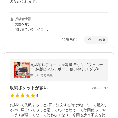
のかめくれます。
投稿者情報
女性/50代
普段着ているサイズ：L
違反報告
いいね
0
長財布 レディース 大容量 ラウンドファスナ
ー 多機能 マルチポーチ 使いやすい ダブルフ
ァスナー スマホ 携帯 カード 小銭入れ 収納
ついてる商店
女性 人気 ギフト 高品質
収納ポケットが多い
2022/11/12
5
お財布で失敗すること2回、注文する時は気に入って購入す
るのに届くいてみると思ってたのと違う！で数回使ってや
っぱり無理ってなって使わなくなり、今回も少々不安を抱