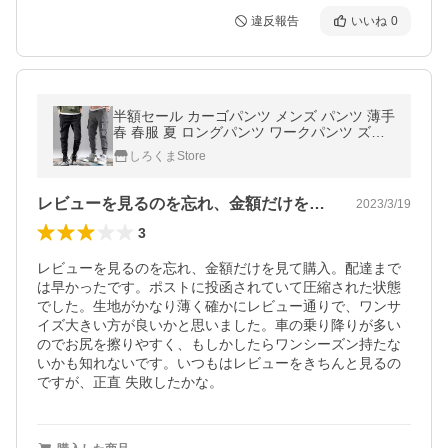
違反報告
いいね
0
半額セール カーゴパンツ メンズ パンツ 薄手
春 春服 夏 ロングパンツ ワークパンツ ズボ
ン ゆったり アウトドア ダンスウェア ワーク
しろくまStore
パンツ カジュアル
レビューを見るのを忘れ、金額だけを見て…
2023/3/19
3
レビューを見るのを忘れ、金額だけを見て購入。配達まで
は早かったです。ポストに投函されていて圧縮された状態
でした。生地がかなり薄く確かにレビュー通りで、ワンサ
イズ大きい方が良いかと思いました。車の乗り降りが多い
のでお尻を擦りやすく、もしかしたらワンシーズン持たな
いかも知れないです。いつもはレビューをきちんと見るの
ですが、正直 失敗したかな。