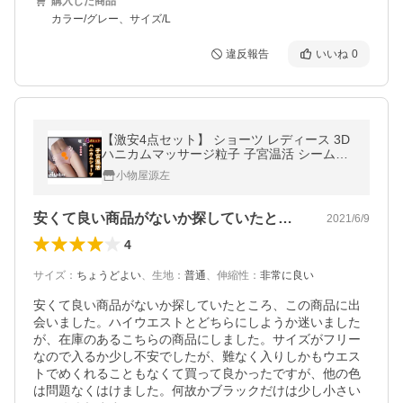
購入した商品
カラー/グレー、サイズ/L
違反報告
いいね
0
【激安4点セット】 ショーツ レディース 3D
ハニカムマッサージ粒子 子宮温活 シームレ
スショーツ パンツ 下着 パンティ 通気性 肌
小物屋源左
に優しい ハイウエスト追加
安くて良い商品がないか探していたところ…
2021/6/9
4
サイズ
：
ちょうどよい
、
生地
：
普通
、
伸縮性
：
非常に良い
安くて良い商品がないか探していたところ、この商品に出
会いました。ハイウエストとどちらにしようか迷いました
が、在庫のあるこちらの商品にしました。サイズがフリー
なので入るか少し不安でしたが、難なく入りしかもウエス
トでめくれることもなくて買って良かったですが、他の色
は問題なくはけました。何故かブラックだけは少し小さい