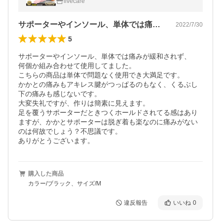
livecare
サポーターやインソール、単体では痛みが…
2022/7/30
5
サポーターやインソール、単体では痛みが緩和されず、

何個か組み合わせて使用してました。

こちらの商品は単体で問題なく使用でき大満足です。

かかとの痛みもアキレス腱がつっぱるのもなく、くるぶし
下の痛みも感じないです。

大変失礼ですが、作りは簡素に見えます。

足を覆うサポーターだときつくホールドされてる感はあり
ますが、かかとサポーターは脱ぎ着も楽なのに痛みがない
のは何故でしょう？不思議です。

ありがとうございます。
購入した商品
カラー/ブラック、サイズ/M
違反報告
いいね
0