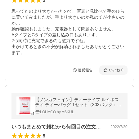
5
思ってたのより大きかったので、写真と見比べて手のひら
に置いてみましたが、手より大きいのか私のてが小さいの
か…

動作確認もしました。充電器として問題ありません。

AタイプとCタイプの差し込み口もあります。

2つ同時に充電できるのも魅力ですね。

出かけてるときの不安が解消されましたありがとうごさい
ます。
違反報告
いいね
0
【ノンカフェイン】ティーライフ ルイボス
ティ ティーバッグ 1セット（303バッグ：10
1バッグ入×3袋）
LOHACO by ASKUL
いつもまとめて頼むから何回目の注文か忘…
2022/7/20
5