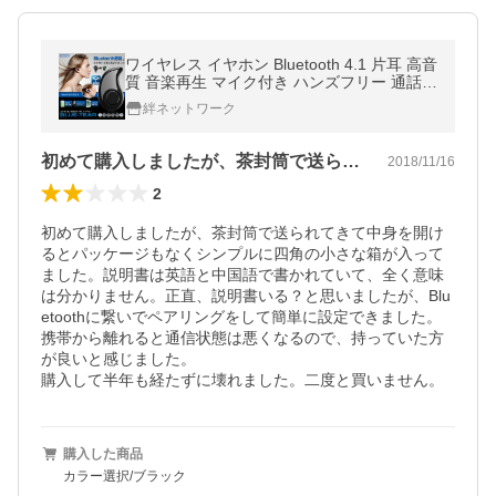
ワイヤレス イヤホン Bluetooth 4.1 片耳 高音
質 音楽再生 マイク付き ハンズフリー 通話
軽量 ブルートゥース ヘッドセット BLTEAR
絆ネットワーク
初めて購入しましたが、茶封筒で送られて…
2018/11/16
2
初めて購入しましたが、茶封筒で送られてきて中身を開け
るとパッケージもなくシンプルに四角の小さな箱が入って
ました。説明書は英語と中国語で書かれていて、全く意味
は分かりません。正直、説明書いる？と思いましたが、Blu
etoothに繋いでペアリングをして簡単に設定できました。
携帯から離れると通信状態は悪くなるので、持っていた方
が良いと感じました。

購入して半年も経たずに壊れました。二度と買いません。
購入した商品
カラー選択/ブラック