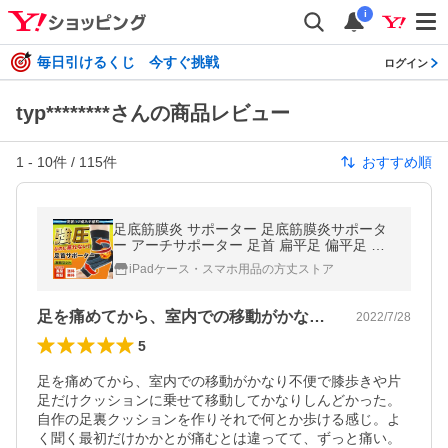
i
毎日引けるくじ 今すぐ挑戦
ログイン
typ********さんの商品レビュー
1
-
10
件 /
115
件
おすすめ順
足底筋膜炎 サポーター 足底筋膜炎サポータ
ー アーチサポーター 足首 扁平足 偏平足 土
踏まず
iPadケース・スマホ用品の方丈ストア
足を痛めてから、室内での移動がかなり不…
2022/7/28
5
足を痛めてから、室内での移動がかなり不便で膝歩きや片
足だけクッションに乗せて移動してかなりしんどかった。
自作の足裏クッションを作りそれで何とか歩ける感じ。よ
く聞く最初だけかかとが痛むとは違ってて、ずっと痛い。