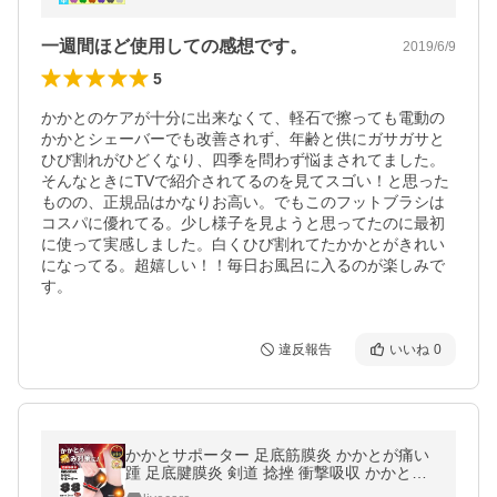
一週間ほど使用しての感想です。
2019/6/9
5
かかとのケアが十分に出来なくて、軽石で擦っても電動の
かかとシェーバーでも改善されず、年齢と供にガサガサと
ひび割れがひどくなり、四季を問わず悩まされてました。
そんなときにTVで紹介されてるのを見てスゴい！と思った
ものの、正規品はかなりお高い。でもこのフットブラシは
コスパに優れてる。少し様子を見ようと思ってたのに最初
に使って実感しました。白くひび割れてたかかとがきれい
になってる。超嬉しい！！毎日お風呂に入るのが楽しみで
す。
違反報告
いいね
0
かかとサポーター 足底筋膜炎 かかとが痛い
踵 足底腱膜炎 剣道 捻挫 衝撃吸収 かかと保
護 痛み緩和 両足用 2セット(4枚)