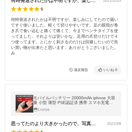
何時発送されたかは不明ですが、楽しみに…
2021/11/25
5
何時発送されたかは不明ですが、楽しみにしてたので届い
てすぐ使いました。軽くて切りやすいです。足の親指が巻
き爪で食い込むと痛くて痛くて、今までペンチタイプを使
ってました。それよりは安いかな。足用の爪切りだけで４
つ使ってます。とにかく刺さるのだけは回避したいので良
い買い物が出来たと思います。ありがとうございました。
み
違反報告
いいね
0
モバイルバッテリー 20000mAh iphnoe 大容
量 小型 薄型 PSE認証済 携帯 スマホ充電器
二台同時充電 残量表示 持ち運び iphone/And
Lcsriya
roid
思ってたのより大きかったので、写真と見…
2022/3/9