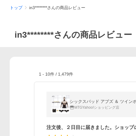
トップ
in3********さんの商品レビュー
in3********さんの商品レビュー
1
-
10
件 /
1,479
件
シックスパッド アブズ ＆ ツインボディ
MTGYahoo!ショッピング店
注文後、２日目に届きました。ショップ