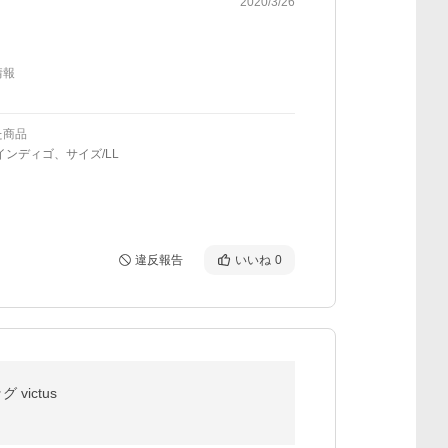
2020/3/26
情報
た商品
インディゴ、サイズ/LL
違反報告
いいね
0
victus