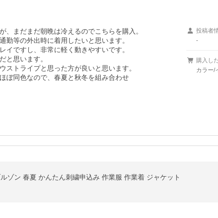
が、まだまだ朝晩は冷えるのでこちらを購入。

投稿者
通勤等の外出時に着用したいと思います。

-
レイですし、非常に軽く動きやすいです。

だと思います。

購入し
ウストライプと思った方が良いと思います。

カラー/
ほぼ同色なので、春夏と秋冬を組み合わせ

5L ブルゾン 春夏 かんたん刺繍申込み 作業服 作業着 ジャケット