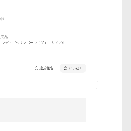
情報
た商品
インディゴヘリンボーン（45）、サイズ/L
違反報告
いいね
0