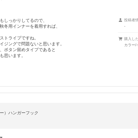
もしっかりしてるので、

投稿者
秋冬用インナーを着用すれば、

-
ストライプですね。

購入し
イジングで問題ないと思います。

カラー/
、ボタン留めタイプであると

も思います。
バー）ハンガーフック