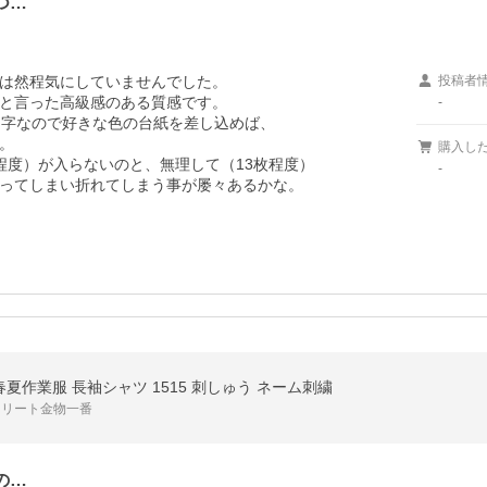
つ…
は然程気にしていませんでした。

投稿者
と言った高級感のある質感です。

-
字なので好きな色の台紙を差し込めば、



購入し
度）が入らないのと、無理して（13枚程度）

-
ってしまい折れてしまう事が屡々あるかな。
 春夏作業服 長袖シャツ 1515 刺しゅう ネーム刺繍
トリート金物一番
の…