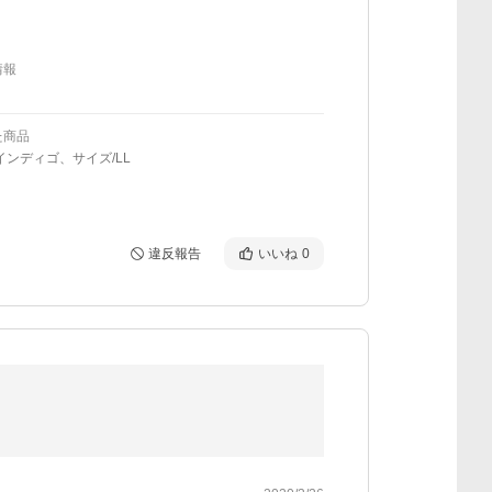
情報
た商品
インディゴ、サイズ/LL
違反報告
いいね
0