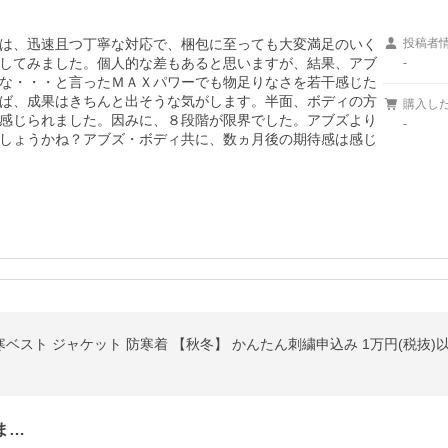
は、迅速且つ丁寧な対応で、梱包に至っても大変満足のいく
投稿者
してみました。個人的な差もあると思いますが、結果、アブ
-
な・・・と言ったＭＡＸパワーでも物足りなさを若干感じた
ば、成果はきちんと出そうな気がします。半面、ボディの方
購入し
感じられました。因みに、８段階が限界でした。アブズより
-
しょうかね？アブズ・ボディ共に、数ヵ月後の期待感は感じ
ま…