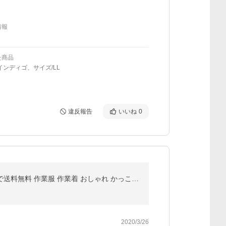
情報
た商品
インディゴ、サイズ/LL
違反報告
いいね
0
BURTLE バートル 5240 SS〜LL 防寒ジャケット 防寒着 【秋冬】 かんたん刺繍申し込み 1万円(税抜)以上で送料無料 作業服 作業着 おしゃれ かっこいい
2020/3/26