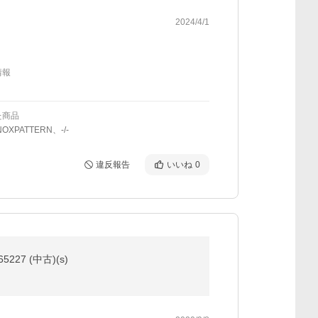
2024/4/1
情報
た商品
OXPATTERN、-/-
違反報告
いいね
0
27 (中古)(s)