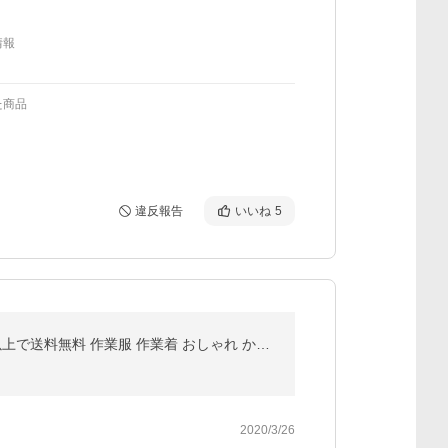
情報
た商品
違反報告
いいね
5
BURTLE バートル 5244 S〜LL 防寒ベスト ジャケット 防寒着 【秋冬】 かんたん刺繍申込み 1万円(税抜)以上で送料無料 作業服 作業着 おしゃれ かっこいい
2020/3/26