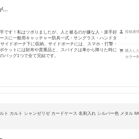
が…
手です！私はツボりましたが、人と被るのが嫌な人・派手好
投稿者
ースに一般用キャッチャー防具一式・サングラス・ハンドタ
-
をサイドポーチ下に収納。サイドポーチには、スマホ・打撃・
ポケットには財布や貴重品と、スパイクは車から降りた時に
購入し
のバッグ1つで全て完結です。
カラー/N
ン ポルト カルト シャンゼリゼ カードケース 名刺入れ シルバー色 メタル M652