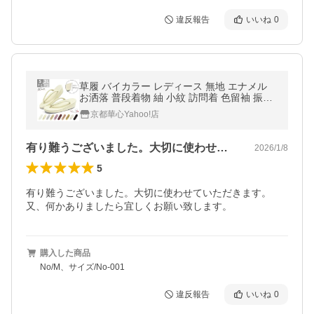
違反報告
いいね
0
草履 バイカラー レディース 無地 エナメル
お洒落 普段着物 紬 小紋 訪問着 色留袖 振袖
袴 / S M L LL 3L
京都華心Yahoo!店
有り難うございました。大切に使わせてい…
2026/1/8
5
有り難うございました。大切に使わせていただきます。
購入した商品
No/M、サイズ/No-001
違反報告
いいね
0