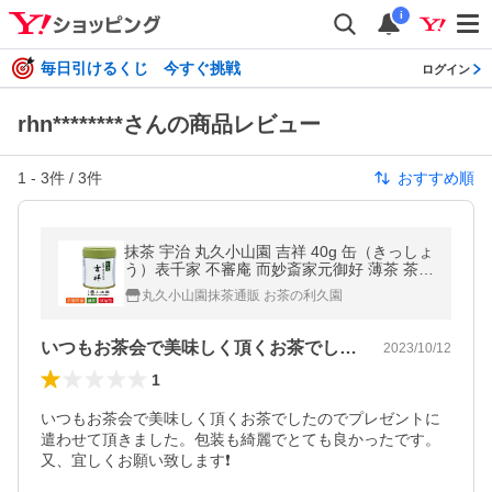
i
毎日引けるくじ 今すぐ挑戦
ログイン
rhn********さんの商品レビュー
1
-
3
件 /
3
件
おすすめ順
抹茶 宇治 丸久小山園 吉祥 40g 缶（きっしょ
う）表千家 不審庵 而妙斎家元御好 薄茶 茶道
京都産 粉末 パウダー
丸久小山園抹茶通販 お茶の利久園
いつもお茶会で美味しく頂くお茶でしたの…
2023/10/12
1
いつもお茶会で美味しく頂くお茶でしたのでプレゼントに
遣わせて頂きました。包装も綺麗でとても良かったです。
又、宜しくお願い致します❗