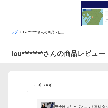
トップ
lou********さんの商品レビュー
lou********さんの商品レビュー
1
-
10
件 /
83
件
安全靴 スリッポン ニット素材 タル