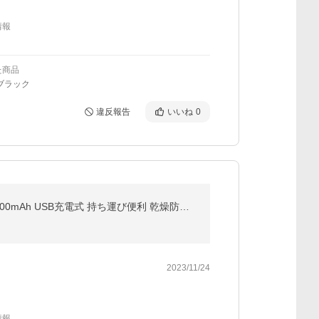
情報
た商品
ブラック
違反報告
いいね
0
加湿器 卓上 小型 オフィス 380ml 7色LEDライト付き 卓上加湿器 超音波 コードレス 車載用 ミニ加湿器 1000mAh USB充電式 持ち運び便利 乾燥防止 新生活 応援
2023/11/24
情報