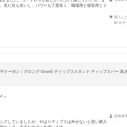
届きました。コードレスが欲しかったので探していたら、ま
。見た目も良いし、パワーも丁度良く、職場用と寝室用と２
-
購入し
B+カラー
OFFクーポン｜グロング GronG ディップススタンド ディップスバー 高さ
ン…
投稿者
ングしていましたが、やはりディプスは外せないと思い購入
-