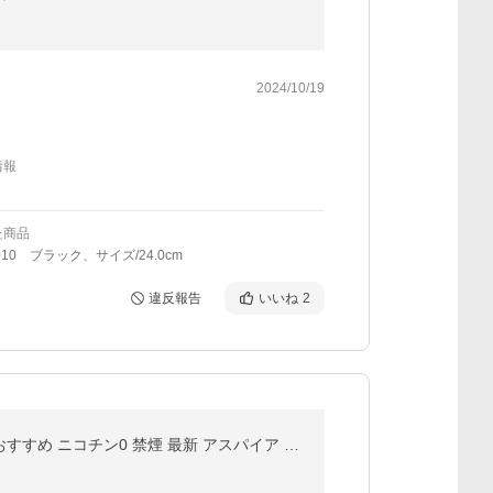
2024/10/19
情報
た商品
010 ブラック、サイズ/24.0cm
違反報告
いいね
2
Aspire GOTEK PRO 持ち運び シーシャ 電子タバコ ベイプ 使い捨て POD タイプ スターターキット 本体 おすすめ ニコチン0 禁煙 最新 アスパイア ゴーテックプロ