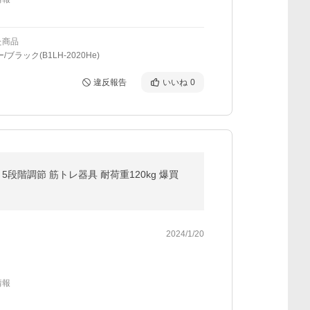
た商品
/ブラック(B1LH-2020He)
違反報告
いいね
0
5段階調節 筋トレ器具 耐荷重120kg 爆買
2024/1/20
情報