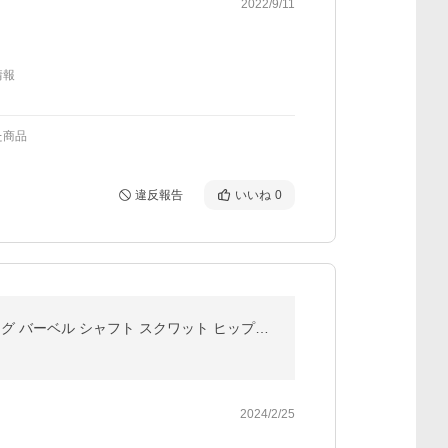
2022/9/11
情報
た商品
違反報告
いいね
0
リーディングエッジ スクワットパッド LE-BSP BK ブラック 送料無料 LEOLYM LEOTH 筋トレ トレーニング バーベル シャフト スクワット ヒップスラスト パット
2024/2/25