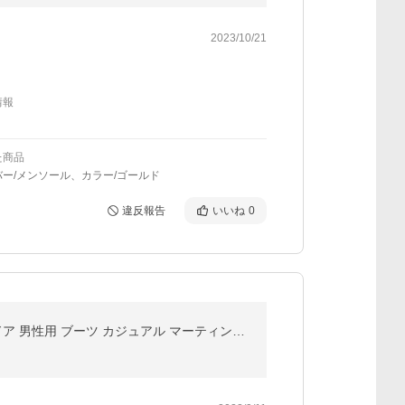
2023/10/21
情報
た商品
ー/メンソール、カラー/ゴールド
違反報告
いいね
0
ブーツ メンズ 靴 安全ワークブーツ 安全靴 ショートブーツ ハイカットブーツ 厚底 防水 防寒 アウトドア 男性用 ブーツ カジュアル マーティンブーツ