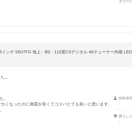
カラー/
e 58インチ 58U7FG 地上・BS・110度CSデジタル 4Kチューナー内蔵 L
い…
た。

投稿者
デカくなったのに画質が良くてコスパとても良いと思います。

-
。
購入し
-