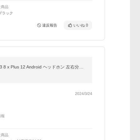
た商品
ブラック
違反報告
いいね
0
【2,680円→1,970円6時間特売】ワイヤレス イヤホン Bluetooth 6.0 ブルートゥース iPhone 17 16 15 14 13 8 x Plus 12 Android ヘッドホン 左右分離 爆買
2024/3/24
情報
た商品