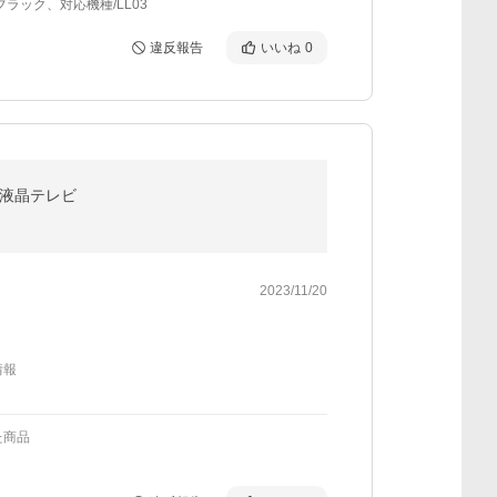
ブラック、対応機種/LL03
違反報告
いいね
0
ED液晶テレビ
2023/11/20
情報
た商品