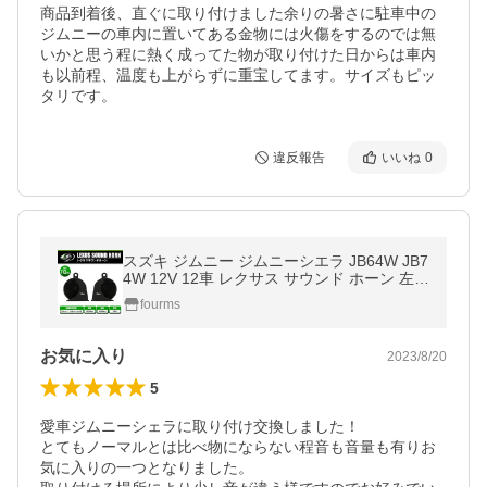
商品到着後、直ぐに取り付けました余りの暑さに駐車中の
ジムニーの車内に置いてある金物には火傷をするのでは無
いかと思う程に熱く成ってた物が取り付けた日からは車内
も以前程、温度も上がらずに重宝してます。サイズもピッ
タリです。
違反報告
いいね
0
スズキ ジムニー ジムニーシエラ JB64W JB7
4W 12V 12車 レクサス サウンド ホーン 左右
セット 専用カプラー クラクション
fourms
お気に入り
2023/8/20
5
愛車ジムニーシェラに取り付け交換しました！

とてもノーマルとは比べ物にならない程音も音量も有りお
気に入りの一つとなりました。
