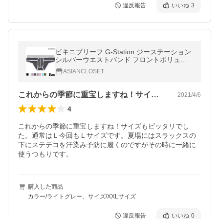
違反報告
いいね
3
ビキニブリーフ G-Station ジーステーション
シルバーウエストバンド フロントボリュー
ム フルバック メンズ 男性下着 立体 ホワイ
ASIANCLOSET
トデー
これからの季節に重宝しますね！サイズも…
2021/4/6
4
これからの季節に重宝しますね！サイズもピッタリでし
た。通常はＬ今回もＬサイズです。夏場にはスラックスの
下にステテコを汗染み予防に履くのですがその時に一緒に
使うつもりです。
購入した商品
カラー/ライトグレー、サイズ/XXLサイズ
違反報告
いいね
0