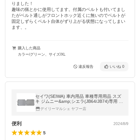
りました！

趣味の猟とかに使用してます。付属のベルトも付いてまし
たがベルト通しがフロントホック近くに無いのでベルトが
固定しずらくベルト自体がずり上がる状態になってしまい
ます、。
購入した商品
カラー/グリーン、サイズ/XL
違反報告
いいね
0
セイワ(SEIWA) 車内用品 車種専用用品 スズ
キ ジムニー&amp;シエラ(JB64/JB74)専用 ポ
ップアップ サンシェード フロント用 IMP24
デイリーマルシェ ヤフー店
0
便利
2024/8/9
5