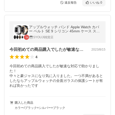
違反報告
いいね
0
アップルウォッチ バンド Apple Watch カバ
ー ベルト SE 9 シリコン 45mm ケース ステ
ンレス おしゃれ 44mm セット Series スポー
SYOUJI雑貨店
ツ 一体型 SE2 高級 Dバックル
今回初めての商品購入でしたが敏速な対応…
2023/8/15
4
今回初めての商品購入でしたが敏速な対応で助かりまし
た！

中々と豪ジャスになり気に入りました。一つ不満があると
したならアップルウォッチの全面ガラスの保護シートが有
れば良かったです
購入した商品
カラー/ブラック×シルバー×ブラック