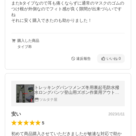
またbタイプなので耳も痛くならずに通常のマスクのゴムの
つけ根が外側なのでフィト感が良く隙間が出来づらいです
ね

それに安く購入できたのも助かりました！
購入した商品
タイプ/B
違反報告
いいね
0
トレッキングパンツメンズ冬用裏起毛防水撥
水ロングパンツ登山用ズボン作業用アウトド
アウェア速乾アウトドアパンツ防風防寒冬用
ツルタテ屋
安い
2023/1/11
5
初めて商品購入させていただきましたが敏速な対応で助か