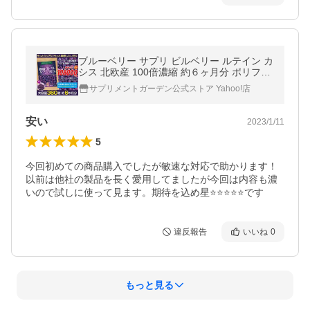
ブルーベリー サプリ ビルベリー ルテイン カ
シス 北欧産 100倍濃縮 約６ヶ月分 ポリフェ
ノール 爆買
サプリメントガーデン公式ストア Yahoo!店
安い
2023/1/11
5
今回初めての商品購入でしたが敏速な対応で助かります！

以前は他社の製品を長く愛用してましたが今回は内容も濃
いので試しに使って見ます。期待を込め星⭐️⭐️⭐️⭐️⭐️です
違反報告
いいね
0
もっと見る