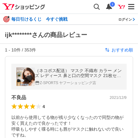
i
毎日引けるくじ 今すぐ挑戦
ログイン
ijk********さんの商品レビュー
1
-
10
件 /
353
件
おすすめ順
（ネコポス配送） マスク 不織布 カラー メン
ズ レディース 鼻と口の空間マスク 21枚セッ
ト ホワイト 白 ブラック 黒 4層構造
Z-SPORTS ヤフーショッピング店
不良品
2021/12/9
4
以前から使用してる物が残り少なくなったので同型の物が
安く買えたので良かったです！

呼吸もしやすく喋る時にも唇がマスクに触れないので良い
ですね。
