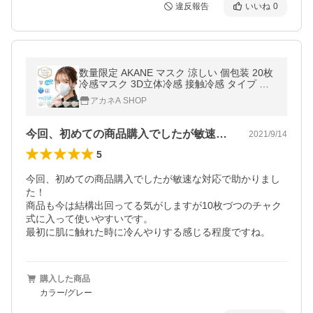
違反報告
いいね
0
数量限定 AKANE マスク 涼しい 個包装 20枚
冷感マスク 3D立体冷感 接触冷感 タイプ ひ
んやり クールマスク 小顔 効果 血色マスク 9
アカネA SHOP
9%カット 涼感 屋外 ny417
今回、初めての商品購入でしたが敏速な対…
2021/9/14
5
今回、初めての商品購入でしたが敏速な対応で助かりまし
た！

商品も今は結構出回ってる気がしますが10枚づつのチャク
式に入って使いやすいです。

最初に肌に触れた時に冷んやりする感じる程度ですね。
購入した商品
カラー/グレー