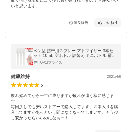
取り付ける場所により少し音が違う様ですのでお好みでい
いと思います。
違反報告
いいね
4
ペン型 携帯用スプレー アトマイザー 3本セ
ット 10mL 空ボトル 詰替え ミニボトル 霧吹
き 空容器 スプレーボトル 旅行 送料無料 50
TOP1!プライス
K◇ 携帯用ペン型ボトル
健康維持
2021/4/6
5
飲み始めてから一年に成りますが疲れが違う様に感じま
す！

毎回少しでも安いストアーで購入してます。四本入りを購
入してますがあっという間になくなってしまいす。もう少
し安かったらいいのになぁー！