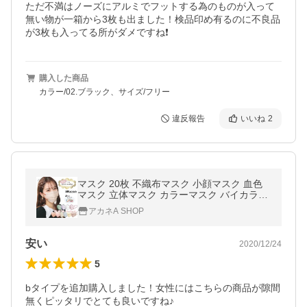
ただ不満はノーズにアルミでフットする為のものが入って
無い物が一箱から3枚も出ました！検品印め有るのに不良品
が3枚も入ってる所がダメですね❗️
購入した商品
カラー/02.ブラック、サイズ/フリー
違反報告
いいね
2
マスク 20枚 不織布マスク 小顔マスク 血色
マスク 立体マスク カラーマスク バイカラー
マスク 平ゴム 3D 4D W波型 おしゃれ 蒸れ
アカネA SHOP
ない 花粉症対策 ポイント利用
安い
2020/12/24
5
bタイプを追加購入しました！女性にはこちらの商品が隙間
無くピッタリでとても良いですね♪
