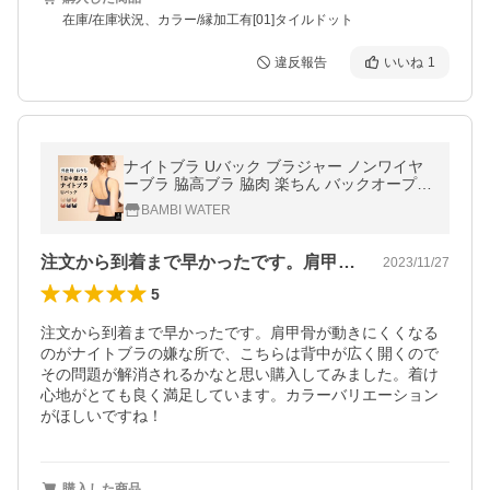
在庫/在庫状況、カラー/縁加工有[01]タイルドット
違反報告
いいね
1
ナイトブラ Uバック ブラジャー ノンワイヤ
ーブラ 脇高ブラ 脇肉 楽ちん バックオープン
大きいサイズ 夜 バンビウォーター 爆買 春夏
BAMBI WATER
注文から到着まで早かったです。肩甲骨が…
2023/11/27
5
注文から到着まで早かったです。肩甲骨が動きにくくなる
のがナイトブラの嫌な所で、こちらは背中が広く開くので
その問題が解消されるかなと思い購入してみました。着け
心地がとても良く満足しています。カラーバリエーション
がほしいですね！
購入した商品