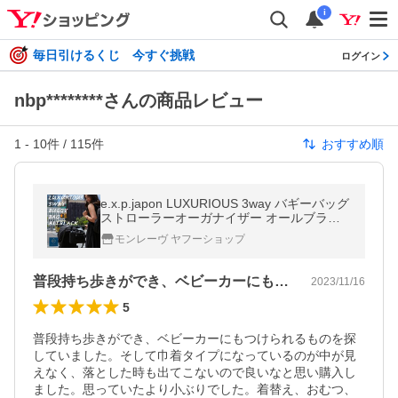
i
毎日引けるくじ 今すぐ挑戦
ログイン
nbp********さんの商品レビュー
1
-
10
件 /
115
件
おすすめ順
e.x.p.japon LUXURIOUS 3way バギーバッグ
ストローラーオーガナイザー オールブラッ
ク ドリンクホルダー イーエクスピージャポ
モンレーヴ ヤフーショップ
ン 小物入れ 小物 ポーチ
普段持ち歩きができ、ベビーカーにもつけ…
2023/11/16
5
普段持ち歩きができ、ベビーカーにもつけられるものを探
していました。そして巾着タイプになっているのが中が見
えなく、落とした時も出てこないので良いなと思い購入し
ました。思っていたより小ぶりでした。着替え、おむつ、