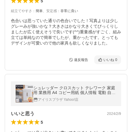
5
組立てやすさ
：
簡単
、
安定感
：
非常に良い
色合いは思っていた通りの色合いでした！写真よりは少し
グレーみが強いかな？大きさはかなり大きくてびっくりし
ましたが広く使えそうで良いです(^^)重量感がすごく、組み
立ては単純なので簡単でしたが、重かったです。とっても
デザインが可愛いので他の家具も欲しくなりました。
違反報告
いいね
0
シュレッダー クロスカット テレワーク 家庭
用 業務用 A4 コピー用紙 個人情報 電動 自動
オフィス PS-A8C アイリスオーヤマ 安心延
アイリスプラザ Yahoo!店
長保証対象
いいと思う
2024/2/9
5