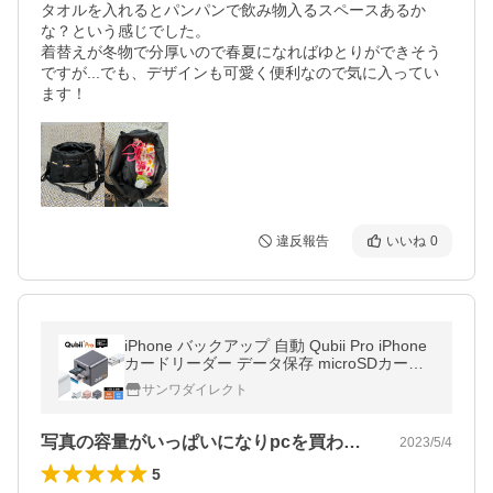
タオルを入れるとパンパンで飲み物入るスペースあるか
な？という感じでした。

着替えが冬物で分厚いので春夏になればゆとりができそう
ですが...でも、デザインも可愛く便利なので気に入ってい
ます！
違反報告
いいね
0
iPhone バックアップ 自動 Qubii Pro iPhone
カードリーダー データ保存 microSDカード
付属 iPad 充電 USB3.1 Gen1 512GB TS512
サンワダイレクト
GUSD300S-A 402-ADRIP011512
写真の容量がいっぱいになりpcを買わな…
2023/5/4
5