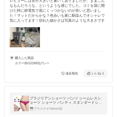
レビューには音が大きいと書いてありましたが、まぁこん
なもんだろうな、というような感じでした。ゴミを袋に開
けた時に静電気で底にくっつかないのが良いと思いまし
た！マットだからかな？色合いも家に馴染んでオシャレで
気に入ってます！切れた細かさは写真のような大きさです
購入した商品
カラー/[H102865]グレー
違反報告
いいね
1
ブラジリアンショーツ パンツ シームレスシ
ョーツ ショーツ パンティ スタンダードショ
ーツ シンプル 無地 響きにくい フルバックシ
プラスナオYahoo!店
ョーツ インナー