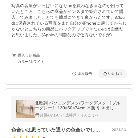
写真の容量がいっぱいになりpcを買わなきゃなのか困って
いたところ、こちらの商品がインスタで紹介されていて購
入してみました。とても簡単にできて良かったです。iClou
dに保存されている写真をまた自分のiPhoneに戻してからじ
ゃないとこちらの商品にバックアップできないのは面倒だ
と思いました。(Appleの問題なので仕方ないですが)
購入した商品
カラー/ホワイト
違反報告
いいね
9
北欧調 パソコンデスク/ワークデスク 〔ブル
ーグレー〕 130×50×74cm 木製 引き出し付
き 組立品 〔在宅ワーク テレワーク〕
綺麗&かわいい 凛神戸・りんこうべ
色合いは思っていた通りの色合いでした！…
2021/8/4