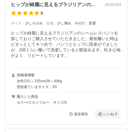
ヒップが綺麗に見えるブラジリアンのシー…
2020/7/24
5
サイズ
：
少し小さめ
、
生地
：
少し薄め
、
伸縮性
：
普通
ヒップが綺麗に見えるブラジリアンのシームレスパンツを
探しておりご購入させていただきました。最初履いた時は
ピタッとしてキツめで、パンツとヒップに段差がでました
が、2回ぐらい履いて洗濯していると馴染みます。吐き心地
がよく、リピートしています。
投稿者情報
女性/151～155cm/36～40kg
普段着ているサイズ：SS
購入した商品
カラー/スカイブルー、サイズ/S
違反報告
いいね
0