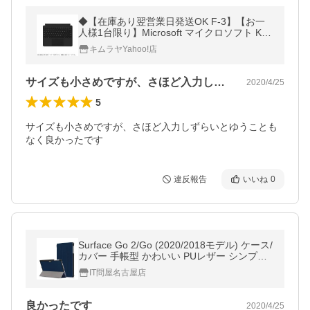
◆【在庫あり翌営業日発送OK F-3】【お一
人様1台限り】Microsoft マイクロソフト KC
M-00019 Surface Go タイプ カバー ブラッ
キムラヤYahoo!店
ク ブラック KCM00019
サイズも小さめですが、さほど入力しずら…
2020/4/25
5
サイズも小さめですが、さほど入力しずらいとゆうことも
なく良かったです
違反報告
いいね
0
Surface Go 2/Go (2020/2018モデル) ケース/
カバー 手帳型 かわいい PUレザー シンプル
サーフェス Go 手帳タイプ レザーケース/カ
IT問屋名古屋店
バー おすすめ おしゃれ
良かったです
2020/4/25