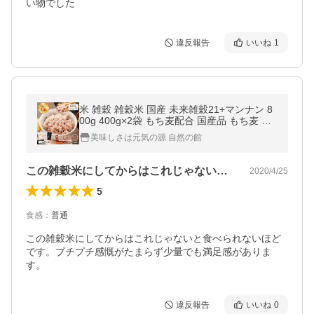
い物でした
違反報告
いいね
1
米 雑穀 雑穀米 国産 未来雑穀21+マンナン 8
00g 400g×2袋 もち麦配合 国産品 もち麦 訳
あり ポイント消化 爆買
美味しさは元気の源 自然の館
この雑穀米にしてからはこれじゃないと食…
2020/4/25
5
食感
：
普通
この雑穀米にしてからはこれじゃないと食べられないほど
です。プチプチ感慨がたまらず少量でも満足感がありま
す。
違反報告
いいね
0