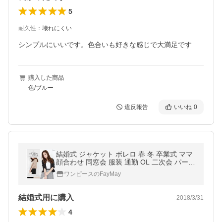
5
耐久性
：
壊れにくい
シンプルにいいです。色合いも好きな感じで大満足です
購入した商品
色/ブルー
違反報告
いいね
0
結婚式 ジャケット ボレロ 春 冬 卒業式 ママ
顔合わせ 同窓会 服装 通勤 OL 二次会 パーテ
ィー 大人 20代30代40代50代 上品 羽織り レ
ワンピースのFayMay
ディース 参観日
結婚式用に購入
2018/3/31
4