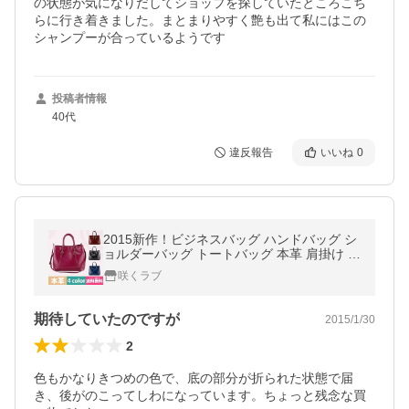
の状態が気になりだしてショップを探していたところこち
らに行き着きました。まとまりやすく艶も出て私にはこの
シャンプーが合っているようです
投稿者情報
40代
違反報告
いいね
0
2015新作！ビジネスバッグ ハンドバッグ シ
ョルダーバッグ トートバッグ 本革 肩掛け 通
勤 通学 A4 収納たっぷり 女性 ビジネスバッ
咲くラブ
グ
期待していたのですが
2015/1/30
2
色もかなりきつめの色で、底の部分が折られた状態で届
き、後がのこってしわになっています。ちょっと残念な買