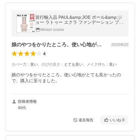
並行輸入品 PAUL&amp;JOE ポール&amp;ジ
ョー ラトゥー エクラ ファンデーション プラ
イマー N #01 SPF20/PA++ 30ml【送料無
Mimori cosme
料】
娘のやつをかりたところ、使い心地がとて…
2020/8/20
4
カバー力
：
良い
、
のびの良さ
：
とても良い
、
メイク持ち
：
良い
娘のやつをかりたところ、使い心地がとても良かったの
で、購入に至りました。
投稿者情報
40代
違反報告
いいね
0