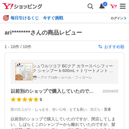
i
毎日引けるくじ 今すぐ挑戦
ログイン
ari********さんの商品レビュー
1
-
10
件 /
10
件
おすすめ順
シュワルツコフ BCクア カラースペシフィー
ク シャンプー b 600mL + トリートメント a
600g 詰め替え セット
ヘアケアcafe～ルベル・フィヨーレ
以前別のショップで購入していたのですが…
2020/4/25
5
髪の仕上がり
：
しっとり
、
使い心地
：
とても良い
、
泡立ち
：
普通
以前別のショップで購入していたのですが、閉店してしま
い、しばらくこのシャンプーから離れていたのですが、髪