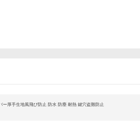
ー厚手生地風飛び防止 防水 防塵 耐熱 鍵穴盗難防止
。