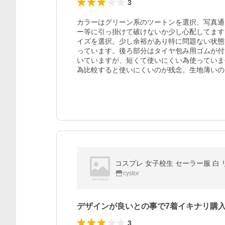
3
カラーはグリーン系のツートンを選択、写真通
ー等に引っ掛けて破けないか少し心配してます。
イズを選択。少し余裕があり特に問題ない状態
っています。後ろ部分はタイヤ包み用ゴムが付
いていますが、短くて使いにくい為使っていま
為比較すると使いにくいのが残念。生地薄いの
コスプレ 女子校生 セーラー服 白 
cystor
デザインが良いとの事で7着イキナリ購
3