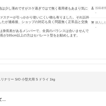
地は少し薄めですがスケ過ぎではで無く着用者もあまり気に
投稿者
-
ァスナーが引っかかり使いにくい物も有りました。それ以外
したが連絡後、ショップの対応も良く問題無く正常品と交換
購入し
-
は身長差があるメンバーで、全員のバランスは合いませんで
身長が165cm以上の方はセパレート型をお勧めします。
ナリー S/O 小型犬用 S ドライ 1kg
て…