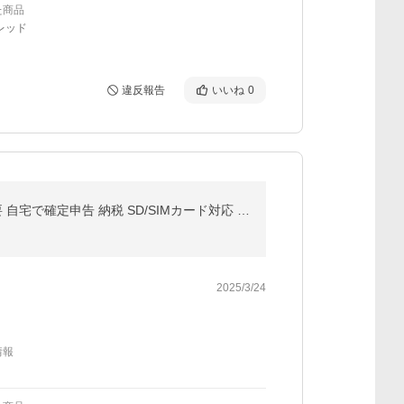
た商品
レッド
違反報告
いいね
0
【ヤフー第１位】 ICカードリーダー マイナンバー対応 確定申告 USB e-Tax対応 接触型 Windows 設置不要 自宅で確定申告 納税 SD/SIMカード対応 超PayPay祭 爆買
2025/3/24
情報