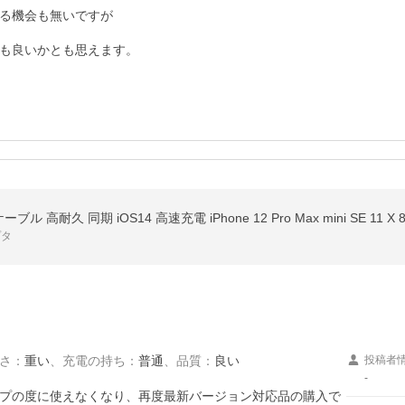
る機会も無いですが

も良いかとも思えます。
ル 高耐久 同期 iOS14 高速充電 iPhone 12 Pro Max mini SE 11 
プタ
さ
：
重い
、
充電の持ち
：
普通
、
品質
：
良い
投稿者
-
プの度に使えなくなり、再度最新バージョン対応品の購入で