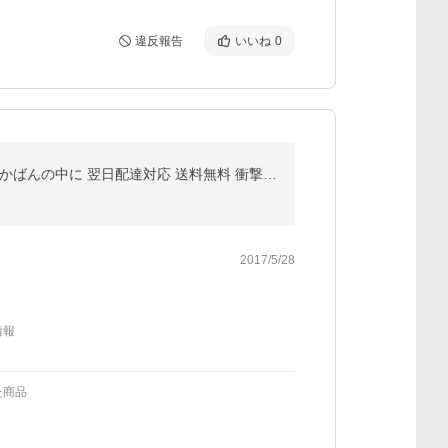
違反報告
いいね
0
バッグインバッグトートバッグインナーバッグ トラベル用収納バッグ 旅行用グッズレディースミニバッグかばんの中に 翌日配達対応 送料無料 衝撃セール
2017/5/28
情報
た商品