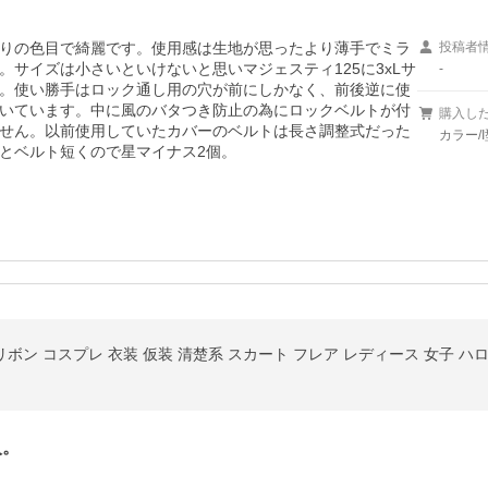
りの色目で綺麗です。使用感は生地が思ったより薄手でミラ
投稿者
サイズは小さいといけないと思いマジェスティ125に3xLサ
-
。使い勝手はロック通し用の穴が前にしかなく、前後逆に使
いています。中に風のバタつき防止の為にロックベルトが付
購入し
せん。以前使用していたカバーのベルトは長さ調整式だった
カラー/I
とベルト短くので星マイナス2個。
リボン コスプレ 衣装 仮装 清楚系 スカート フレア レディース 女子 ハ
入。