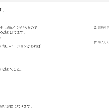
す。
少し締め付けがあるので

投稿者
る感じはでます。

-


購入し
い強いバージョンがあれば

-
い感じでした。

悪い評価になります。