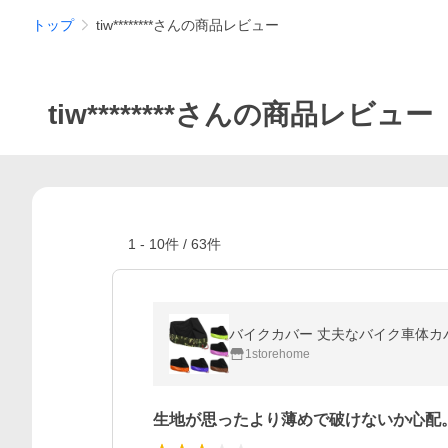
トップ
tiw********さんの商品レビュー
tiw********さんの商品レビュー
1
-
10
件 /
63
件
バイクカバー 丈夫なバイク車体カバ
1storehome
生地が思ったより薄めで破けないか心配