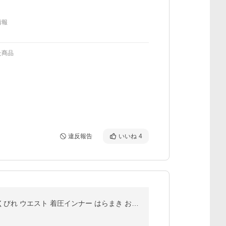
情報
た商品
違反報告
いいね
4
腹巻 メンズ 着圧 腹巻き スパルタックス 加圧インナー 加圧腹巻 メンズ腹巻 着圧ベルト サポーター 腹筋 くびれ ウエスト 着圧インナー はらまき お腹 引き締め