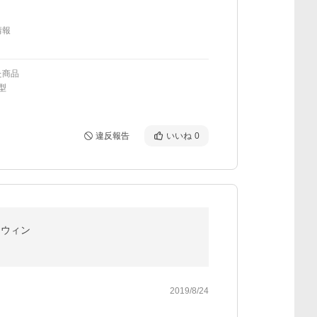
情報
た商品
型
違反報告
いいね
0
ロウィン
2019/8/24