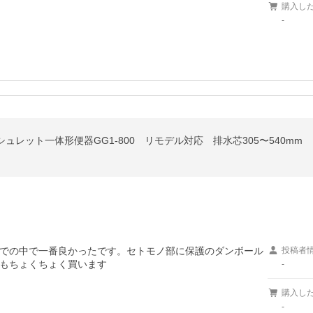
購入し
-
ォシュレット一体形便器GG1-800 リモデル対応 排水芯305〜540mm
での中で一番良かったです。セトモノ部に保護のダンボール
投稿者
もちょくちょく買います
-
購入し
-