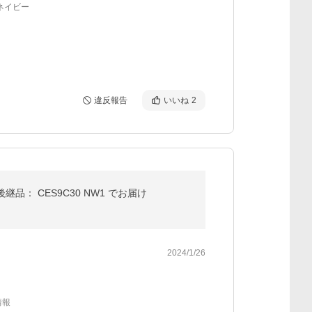
ネイビー
違反報告
いいね
2
継品： CES9C30 NW1 でお届け
2024/1/26
情報