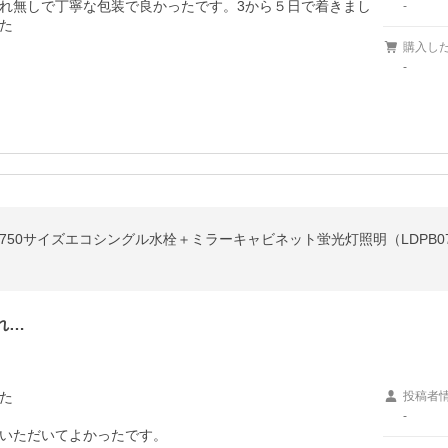
れ無しで丁寧な包装で良かったです。3から５日で着きまし
-
購入し
-
れ…


投稿者
-
いただいてよかったです。
