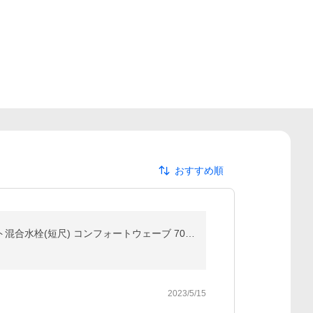
おすすめ順
《在庫あり》◆15時迄出荷OK！∞TOTO 浴室用水栓金具【TBV03445J1】GGシリーズ 壁付サーモスタット混合水栓(短尺) コンフォートウェーブ 70mm
2023/5/15