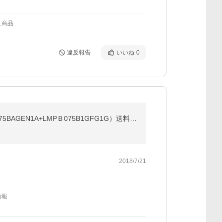
た商品
違反報告
いいね
0
■ＴＯＴＯ洗面化粧台ＶシリーズＷ750サイズエコシングル水栓＋ミラーキャビネット蛍光灯照明（LDPB075BAGEN1A+LMPＢ075B1GFG1G）送料無料
2018/7/21
情報