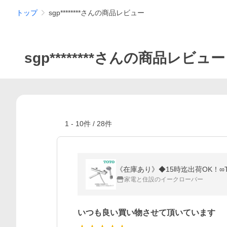
トップ
sgp********さんの商品レビュー
sgp********さんの商品レビュー
1
-
10
件 /
28
件
家電と住設のイークローバー
いつも良い買い物させて頂いています