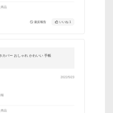
た商品
違反報告
いいね
1
 スマホカバー おしゃれ かわいい 手帳
2022/5/23
情報
た商品