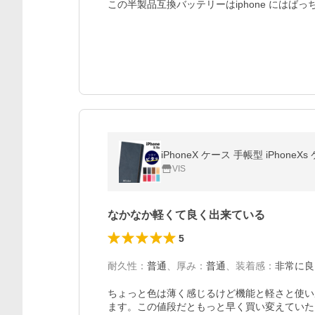
この半製品互換バッテリーはiphone には
iPhoneX ケース 手帳型 iPho
VIS
なかなか軽くて良く出来ている
5
耐久性
：
普通
、
厚み
：
普通
、
装着感
：
非常に良
ちょっと色は薄く感じるけど機能と軽さと使い
ます。この値段だともっと早く買い変えていた