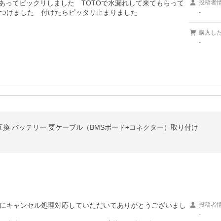
あってビックリしました　TOTOで水漏れして来てもらって
投稿者
つけました　付けたらピッタリ止まりました

-
購入し
-
Pro 用 互換 バッテリー 要ケーブル（BMSボード+コネクター）取り付け
にキャンセル処理対応していただいてありがとうございまし
投稿者
-