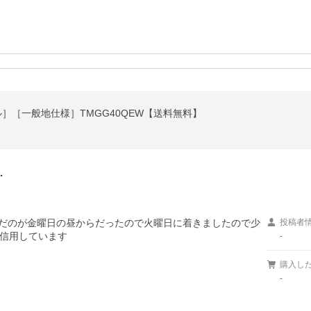
］［一般地仕様］TMGG40QEW【送料無料】
…
んだのが金曜日の昼からだったので火曜日に着きましたので少
投稿者
信用しています
-
購入し
-