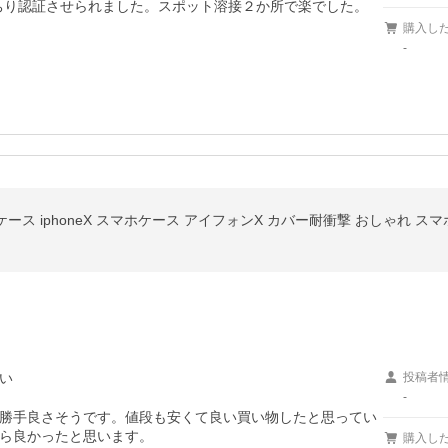
ばっちり認証させられました。スポット溶接２か所で楽でした。
購入し
-
neXs ケース iphoneX スマホケース アイフォンX カバー耐衝撃 おしゃれ
い
投稿者
-
勝手良さそうです。値段も安くて良い買い物したと思ってい
ら良かったと思います。

購入し