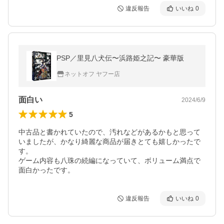
違反報告
いいね
0
PSP／里見八犬伝〜浜路姫之記〜 豪華版
ネットオフ ヤフー店
面白い
2024/6/9
5
中古品と書かれていたので、汚れなどがあるかもと思って
いましたが、かなり綺麗な商品が届きとても嬉しかったで
す。

ゲーム内容も八珠の続編になっていて、ボリューム満点で
面白かったです。
違反報告
いいね
0