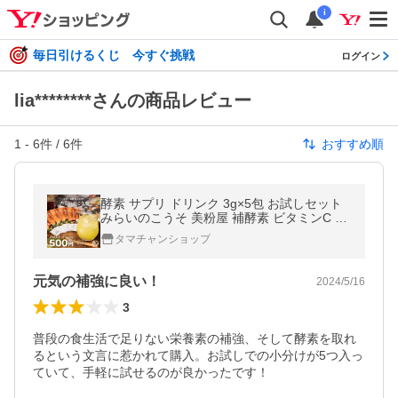
i
毎日引けるくじ 今すぐ挑戦
ログイン
lia********さんの商品レビュー
1
-
6
件 /
6
件
おすすめ順
酵素 サプリ ドリンク 3g×5包 お試しセット
みらいのこうそ 美粉屋 補酵素 ビタミンC 酵
母 麹 配合 ダイエット 送料無料 初回限定 お
タマチャンショップ
一人様1個限り
元気の補強に良い！
2024/5/16
3
普段の食生活で足りない栄養素の補強、そして酵素を取れ
るという文言に惹かれて購入。お試しでの小分けが5つ入っ
ていて、手軽に試せるのが良かったです！
