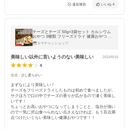
違反報告
いいね
4
チーズとチーズ 50g×3袋セット カルシウム
おやつ 3種類 フリーズドライ 健康おやつ ス
モーク モッツァレラ ブルー チーズ お菓子
タマチャンショップ
お取り寄せ 送料無料
美味しい以外に言いようのない美味しい
2024/5/16
4
食感
：
少し柔らかい
まずなにより美味しい！

チーズをフリーズドライしたものは初めて食べましたが、
サクほろで口の中でチーズの香りが広がるので凄く美味し
いです！

ちょっとお高いおやつになってしまうことと、塩分が強い
ので一気に沢山食べられない点さえなければ、もう百点満
点つけたいぐらい美味しい健康おやつです！！