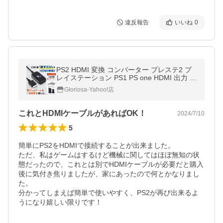
違反報告
いいね
0
PS2 HDMI 変換 コンバーター プレステ2 プ
レイステーション PS1 PS one HDMI 出力 ケ
ーブル Play Station
Gloriosa-Yahoo!店
これとHDMIケーブルがあればOK！
2024/7/10
5
簡単にPS2をHDMIで接続することが出来ました。

ただ、私はゲームはするけど機械に関してはほぼ無知の状
態だったので、これとは別でHDMIケーブルが必要だと購入
後に気付き焦りましたが、家にあったので何とかなりまし
た。

分かってしまえば簡単で使いやすく、PS2が再び出来るよ
うになり嬉しい限りです！