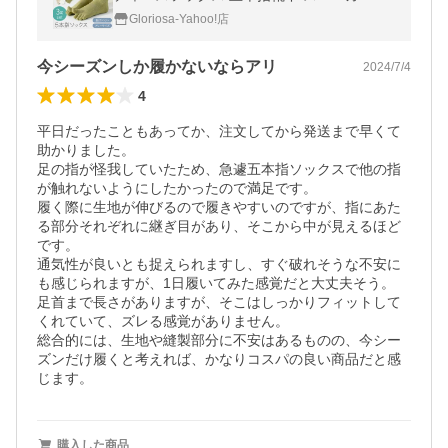
ックス 3足セット
Gloriosa-Yahoo!店
今シーズンしか履かないならアリ
2024/7/4
4
平日だったこともあってか、注文してから発送まで早くて
助かりました。

足の指が怪我していたため、急遽五本指ソックスで他の指
が触れないようにしたかったので満足です。

履く際に生地が伸びるので履きやすいのですが、指にあた
る部分それぞれに継ぎ目があり、そこから中が見えるほど
です。

通気性が良いとも捉えられますし、すぐ破れそうな不安に
も感じられますが、1日履いてみた感覚だと大丈夫そう。

足首まで長さがありますが、そこはしっかりフィットして
くれていて、ズレる感覚がありません。

総合的には、生地や縫製部分に不安はあるものの、今シー
ズンだけ履くと考えれば、かなりコスパの良い商品だと感
じます。
購入した商品