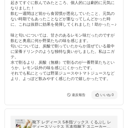
起きてすぐに飲んでみたところ、個人的には劇的に元気に
なりました！

飲む一週間ほど前から食習慣が悪化していたこと、元気の
ない時期でもあったことなどが重なってしんどかった時
に、これは抜群に効果を発揮してくれました！助かった～♪

味と匂いについては、甘さのあるレモン味だったのですが
飲むと奥底に何か野菜たちの味を感じます。

匂いについては、炭酸で割っていたからか混ぜている最中
に栄養ドリンクのような独特な臭いがしました。私はニガ
テ。

水で割るより、炭酸（無糖）で割るのが一番野菜たちとい
うか、レモン以外の味を感じにくかったです。

それでも私にとっては野菜ジュースやトマトジュースなど
より、よっぽど飲みやすく感じたので嬉しかったです。
違反報告
いいね
0
靴下 レディース 5本指ソックス くるぶし レ
ディースソックス 五本指靴下 スニーカーソ