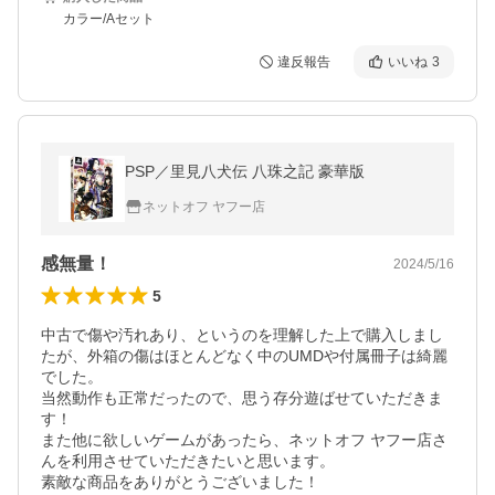
カラー/Aセット
違反報告
いいね
3
PSP／里見八犬伝 八珠之記 豪華版
ネットオフ ヤフー店
感無量！
2024/5/16
5
中古で傷や汚れあり、というのを理解した上で購入しまし
たが、外箱の傷はほとんどなく中のUMDや付属冊子は綺麗
でした。

当然動作も正常だったので、思う存分遊ばせていただきま
す！

また他に欲しいゲームがあったら、ネットオフ ヤフー店さ
んを利用させていただきたいと思います。

素敵な商品をありがとうございました！