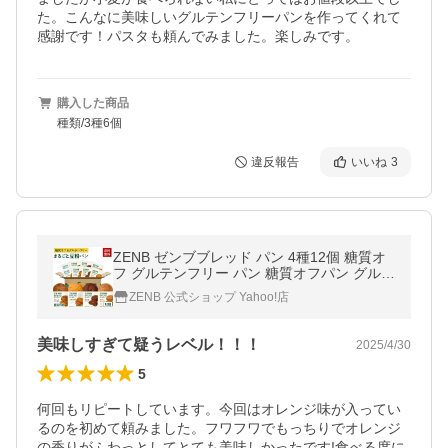
た。こんなに美味しいグルテンフリーパンを作ってくれて
感謝です！パスタも頼んでみました。楽しみです。
購入した商品
種類/3種6個
違反報告
いいね
3
ZENB ゼンブブレッド パン 4種12個 糖質オ
フ グルテンフリー パン 糖質オフパン グルテ
ンフリー食品 ダイエット 時の栄養補給に 置
ZENB 公式ショップ Yahoo!店
き換え
美味しすぎて疑うレベル！！！
2025/4/30
5
何回もリピートしています。今回はオレンジ味が入ってい
るのを初めて頼みました。フワフワでもっちりでオレンジ
の香りがふわっとしてとても美味しかったです!食べる度に