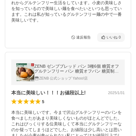
れからグルテンフリー生活をしています。小麦の美味しさ
を知っているので美味しい麺を食べたいといつも思ってい
ます。これは私が知っているグルテンフリー麺の中で一番
違反報告
いいね
0
ZENB ゼンブブレッド パン 3種6個 糖質オフ
グルテンフリー パン 糖質オフパン 糖質制限
グルテンフリー食品 ダイエット 時の栄養補
ZENB 公式ショップ Yahoo!店
給に 置き換え
本当に美味しい！！！お値段以上!
2025/1/31
5
本当に美味しいです。今まで沢山グルテンフリーのパンを
食べましたがあまり美味しくないものがほとんどでした。
これはびっくりする位美味しくて本当にグルテンフリーな
のか疑ってしまうほどでした。お値段は少し高いとは思い
ましたが小麦が食べられない私にとってはお値段以上でし