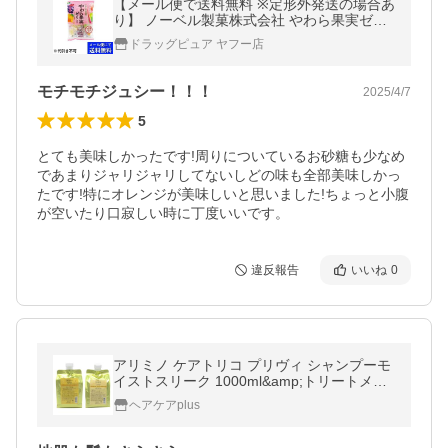
【メール便で送料無料 ※定形外発送の場合あ
り】 ノーベル製菓株式会社 やわら果実ゼリ
ー（230g） ＜4種類の濃厚な果実の味わい＞
ドラッグピュア ヤフー店
【ドラッグピュアヤフー店】
モチモチジュシー！！！
2025/4/7
5
とても美味しかったです!周りについているお砂糖も少なめ
であまりジャリジャリしてないしどの味も全部美味しかっ
たです!特にオレンジが美味しいと思いました!ちょっと小腹
が空いたり口寂しい時に丁度いいです。
違反報告
いいね
0
アリミノ ケアトリコ プリヴィ シャンプーモ
イストスリーク 1000ml&amp;トリートメン
ト 1000g 詰替え用【正規品・サロン専売
ヘアケアplus
品】