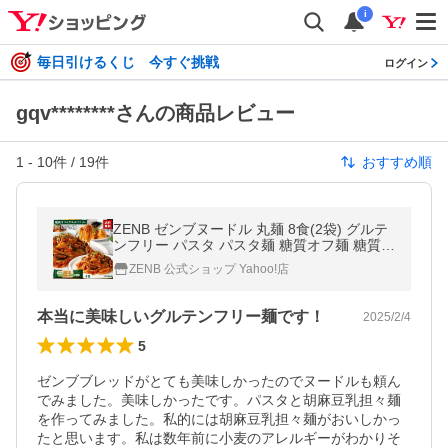
i
毎日引けるくじ 今すぐ挑戦
ログイン
gqv********さんの商品レビュー
1
-
10
件 /
19
件
おすすめ順
ZENB ゼンブヌードル 丸麺 8食(2袋) グルテ
ンフリー パスタ パスタ麺 糖質オフ麺 糖質
グルテンフリー食品 ラーメン そば うどん z
ZENB 公式ショップ Yahoo!店
enbu
本当に美味しいグルテンフリー麺です！
2025/2/4
5
ゼンブブレッドがとても美味しかったのでヌードルも頼ん
でみました。美味しかったです。パスタと胡麻豆乳担々麺
を作ってみました。私的には胡麻豆乳担々麺がおいしかっ
たと思います。私は数年前に小麦のアレルギーがわかりそ