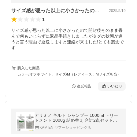
サイズ感が思った以上に小さかったので開…
2025/5/19
1
サイズ感が思った以上に小さかったので開封後そのまま畳
んで何もいじらずに返品手続きしましたがタグの状態が違
うと言う理由で返送しますと連絡が来ました!とても残念で
す
購入した商品
カラー/オフホワイト、サイズ/M（レディース：Mサイズ相当）
違反報告
いいね
0
アリミノ キルト シャンプー 1000ml トリー
トメント 1000g 詰め替え 合計2点セット
【宅急便対応】
KAMIEN ヤフーショッピング店