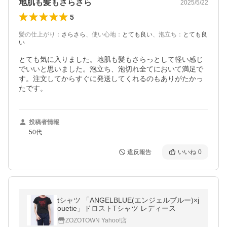
地肌も髪もさらさら
2025/5/22
5
髪の仕上がり
：
さらさら
、
使い心地
：
とても良い
、
泡立ち
：
とても良
い
とても気に入りました。地肌も髪もさらっとして軽い感じ
でいいと思いました。泡立ち、泡切れ全てにおいて満足で
す。注文してからすぐに発送してくれるのもありがたかっ
たです。
投稿者情報
50代
違反報告
いいね
0
tシャツ 「ANGELBLUE(エンジェルブルー)×j
ouetie」ドロストTシャツ レディース
ZOZOTOWN Yahoo!店