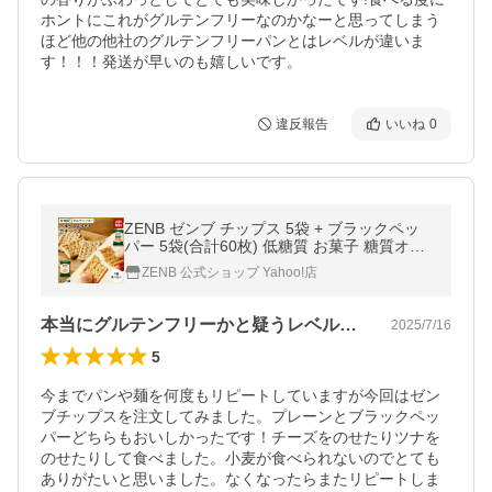
ホントにこれがグルテンフリーなのかなーと思ってしまう
ほど他の他社のグルテンフリーパンとはレベルが違いま
す！！！発送が早いのも嬉しいです。
違反報告
いいね
0
ZENB ゼンブ チップス 5袋 + ブラックペッ
パー 5袋(合計60枚) 低糖質 お菓子 糖質オフ
お菓子 糖質制限 グルテンフリー クラッカー
ZENB 公式ショップ Yahoo!店
おつまみ 間食
本当にグルテンフリーかと疑うレベルです！
2025/7/16
5
今までパンや麺を何度もリピートしていますが今回はゼン
ブチップスを注文してみました。プレーンとブラックペッ
パーどちらもおいしかったです！チーズをのせたりツナを
のせたりして食べました。小麦が食べられないのでとても
ありがたいと思いました。なくなったらまたリピートしま