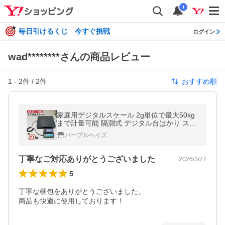
i
毎日引けるくじ 今すぐ挑戦
ログイン
wad********さんの商品レビュー
1
-
2
件 /
2
件
おすすめ順
家庭用デジタルスケール 2g単位で最大50kg
まで計量可能 隔測式 デジタル台はかり スケ
ール 電子秤 風袋機能
パープルヘイズ
丁寧なご対応ありがとうございました
2026/3/27
5
丁寧な梱包をありがとうございました。

商品も快適に使用しております！