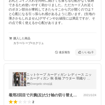
お札とコイン入れを同時に開けても落ちる心配がなく収納
できるため使いやすく助かりました。ただカード入れ近く
のボタン部分が摩耗してきたらそこから穴が開くのでは？
と心配になる引っ張られ感があるように思います。(生地の
薄さかもしれません)デザインやお値段には満足ですが、そ
の点で長く使えるか心配があります。
購入した商品
カラー/トープ×エクリュ
違反報告
いいね
0
ニットケープ カーディガン レディース ニッ
トカーディガン 秋 長袖 アウター 羽織り ガ
ウン 大きいサイズ シンプル 無地 おしゃれ
Energetic shop誠
ママコーデ 通勤 30代 40代
着用2回目で片腕(左)だけ袖の切り替え…
2021/1/24
2