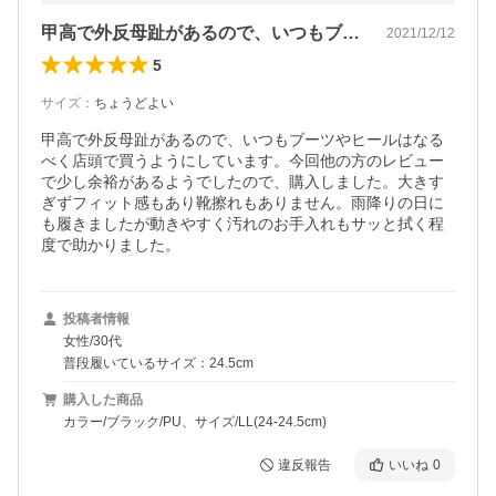
甲高で外反母趾があるので、いつもブーツ…
2021/12/12
5
サイズ
：
ちょうどよい
甲高で外反母趾があるので、いつもブーツやヒールはなる
べく店頭で買うようにしています。今回他の方のレビュー
で少し余裕があるようでしたので、購入しました。大きす
ぎずフィット感もあり靴擦れもありません。雨降りの日に
も履きましたが動きやすく汚れのお手入れもサッと拭く程
度で助かりました。
投稿者情報
女性/30代
普段履いているサイズ：24.5cm
購入した商品
カラー/ブラック/PU、サイズ/LL(24-24.5cm)
違反報告
いいね
0