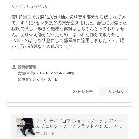
サイズ
：
ちょうどよい
着用2回目で片腕(左)だけ袖の切り替え部分からほつれてき
て、すぐに5センチほどの穴が空きました。会社に羽織った
程度で激しい動きや無理な体勢はもちろんとっておりませ
ん。切り替え部分だったため、ほつれた部分で取り外し、
ベストのような状態にして部屋着に流用しました・・。暖
かく形が綺麗なため残念でした。
投稿者情報
女性/30代/161～165cm/56～60kg
普段着ているサイズ：L
違反報告
いいね
0
ブーツ サイドゴア ショートブーツ レディー
ス チェルシーブーツ フラット ぺたんこ ペタ
ンコ 痛くない 40代 30代
アロード