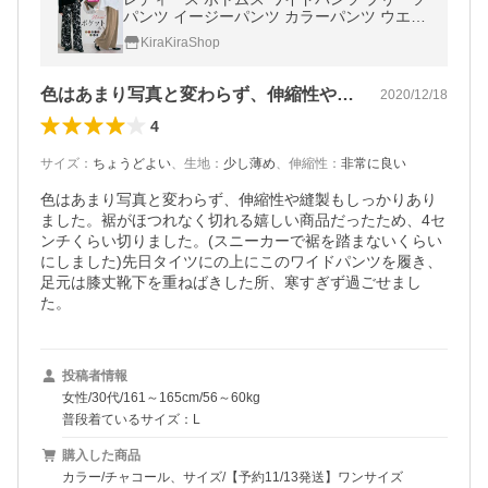
パンツ イージーパンツ カラーパンツ ウエス
トゴム シンプル 無地 大人カジュアル きれい
KiraKiraShop
め おしゃれ 裾カット//10//
色はあまり写真と変わらず、伸縮性や縫製…
2020/12/18
4
サイズ
：
ちょうどよい
、
生地
：
少し薄め
、
伸縮性
：
非常に良い
色はあまり写真と変わらず、伸縮性や縫製もしっかりあり
ました。裾がほつれなく切れる嬉しい商品だったため、4セ
ンチくらい切りました。(スニーカーで裾を踏まないくらい
にしました)先日タイツにの上にこのワイドパンツを履き、
足元は膝丈靴下を重ねばきした所、寒すぎず過ごせまし
た。
投稿者情報
女性/30代/161～165cm/56～60kg
普段着ているサイズ：L
購入した商品
カラー/チャコール、サイズ/【予約11/13発送】ワンサイズ