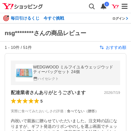
i
毎日引けるくじ 今すぐ挑戦
ログイン
nsg********さんの商品レビュー
1
-
10
件 /
51
件
おすすめ順
WEDGWOOD ミルフイユ＆ウェッジウッド
ティーバッグセット 24個
ハイセレクト
配達業者さんありがとうございます
2026/7/19
5
実際に食べてみたおいしさの評価
：
食べてない（贈答）
内祝いで親族に贈らせていただいました。注文時の話にな
りますが、ギフト発送のリボンやのしを選ぶ画面でチェッ