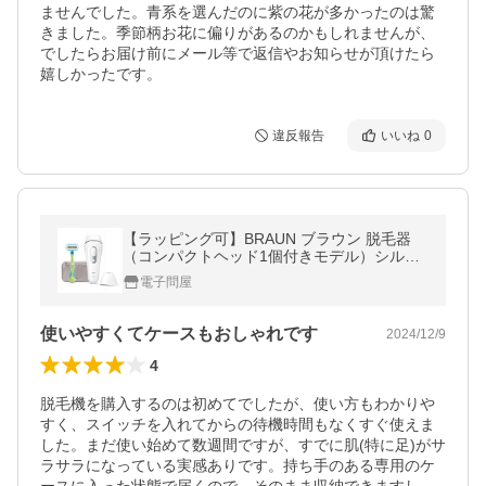
ませんでした。青系を選んだのに紫の花が多かったのは驚
きました。季節柄お花に偏りがあるのかもしれませんが、
でしたらお届け前にメール等で返信やお知らせが頂けたら
嬉しかったです。
違反報告
いいね
0
【ラッピング可】BRAUN ブラウン 脱毛器
（コンパクトヘッド1個付きモデル）シルク
エキスパート Pro 3 PL3138 ホワイト&amp;
電子問屋
シルバー【箱不良】
使いやすくてケースもおしゃれです
2024/12/9
4
脱毛機を購入するのは初めてでしたが、使い方もわかりや
すく、スイッチを入れてからの待機時間もなくすぐ使えま
した。まだ使い始めて数週間ですが、すでに肌(特に足)がサ
ラサラになっている実感ありです。持ち手のある専用のケ