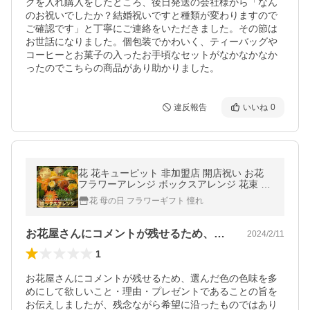
クを入れ購入をしたところ、後日発送の会社様から「なん
のお祝いでしたか？結婚祝いですと種類が変わりますので
ご確認です」と丁寧にご連絡をいただきました。その節は
お世話になりました。個包装でかわいく、ティーバッグや
コーヒーとお菓子の入ったお手頃なセットがなかなかなか
ったのでこちらの商品があり助かりました。
違反報告
いいね
0
花 花キューピット 非加盟店 開店祝い お花
フラワーアレンジ ボックスアレンジ 花束 誕
生日 お祝い 生花 退職祝い 発表会 ペットお
花 母の日 フラワーギフト 憧れ
盆 お供え
お花屋さんにコメントが残せるため、選ん…
2024/2/11
1
お花屋さんにコメントが残せるため、選んだ色の色味を多
めにして欲しいこと・理由・プレゼントであることの旨を
お伝えしましたが、残念ながら希望に沿ったものではあり