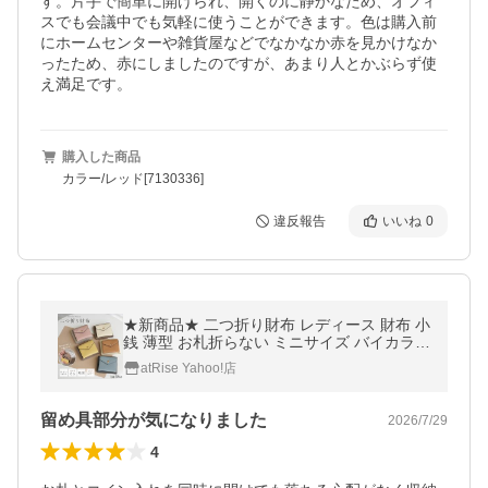
す。片手で簡単に開けられ、開くのに静かなため、オフィ
スでも会議中でも気軽に使うことができます。色は購入前
にホームセンターや雑貨屋などでなかなか赤を見かけなか
ったため、赤にしましたのですが、あまり人とかぶらず使
え満足です。
購入した商品
カラー/レッド[7130336]
違反報告
いいね
0
★新商品★ 二つ折り財布 レディース 財布 小
銭 薄型 お札折らない ミニサイズ バイカラー
おしゃれ コンパクト カード収納 使いやすい
atRise Yahoo!店
留め具部分が気になりました
2026/7/29
4