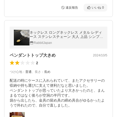
違反報告
いいね
0
ネックレス ロングネックレス メタル レディ
ース ステンレスチェーン 大人 上品 シンプル
シルバー ゴールド プレゼント
RabbitJapan
ペンダントトップ大きめ
2024/10/5
2
つけ心地
：
普通
、
長さ
：
長め
配送の時にケースに入れられていて、またアクセサリーの
収納や持ち運びに支えて便利だなと思いました。

ペンダントトップが思っていたより大きかったのと、まん
まるではなく後ろが空洞の半円です。

袋から出したら、金具の留め具の締め具合がゆるかったよ
うで外れたので、自分で直しました。