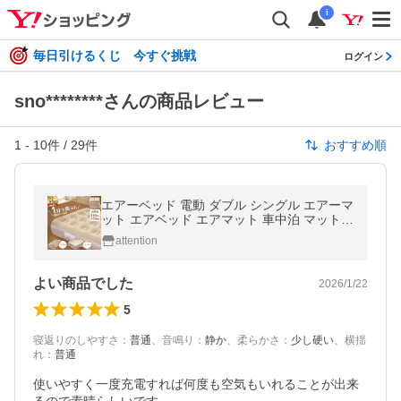
i
毎日引けるくじ 今すぐ挑戦
ログイン
sno********さんの商品レビュー
1
-
10
件 /
29
件
おすすめ順
エアーベッド 電動 ダブル シングル エアーマ
ット エアベッド エアマット 車中泊 マット
キャンプ エアーマットレス 電動エアーベッ
attention
ド 簡易ベッド 耐荷重150kg
よい商品でした
2026/1/22
5
寝返りのしやすさ
：
普通
、
音鳴り
：
静か
、
柔らかさ
：
少し硬い
、
横揺
れ
：
普通
使いやすく一度充電すれば何度も空気もいれることが出来