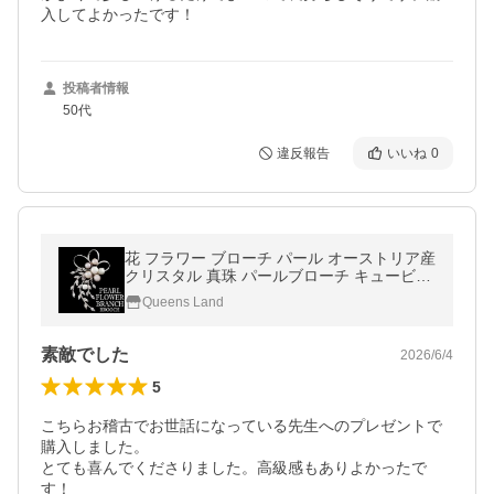
入してよかったです！
投稿者情報
50代
違反報告
いいね
0
花 フラワー ブローチ パール オーストリア産
クリスタル 真珠 パールブローチ キュービッ
クジルコニア 入学式 式 broach 在庫限り
Queens Land
素敵でした
2026/6/4
5
こちらお稽古でお世話になっている先生へのプレゼントで
購入しました。

とても喜んでくださりました。高級感もありよかったで
す！