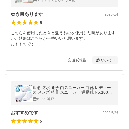
イケイケヒロシヤフー店
効き目あります
2026/6/4
5
こちらを使用したときと違うものを使用した時があります
が、効果はこちらが一番いいと思います。

おすすめです！
違反報告
いいね
0
即納 防水 通学 白スニーカー 白靴 レディー
ス メンズ 軽量 スニーカー 運動靴 No.1080 1
090
citron-神戸
おすすめです
2023/6/26
5