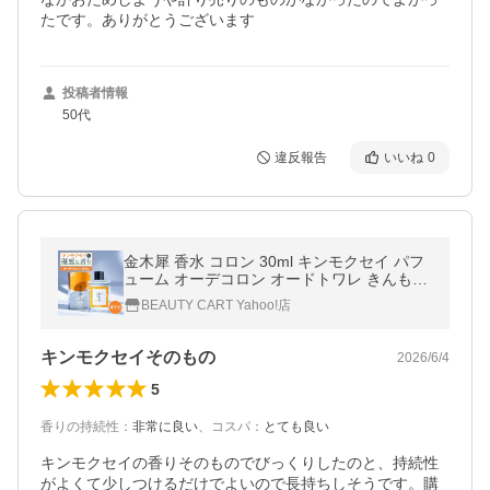
たです。ありがとうございます
投稿者情報
50代
違反報告
いいね
0
金木犀 香水 コロン 30ml キンモクセイ パフ
ューム オーデコロン オードトワレ きんもく
せい フレグランス ドロップ式 SAKURA&am
BEAUTY CART Yahoo!店
p;NATURAL 爆買 超PayPay祭
キンモクセイそのもの
2026/6/4
5
香りの持続性
：
非常に良い
、
コスパ
：
とても良い
キンモクセイの香りそのものでびっくりしたのと、持続性
がよくて少しつけるだけでよいので長持ちしそうです。購