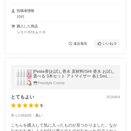
投稿者情報
10代
購入した商品
シリーズ/スムース
違反報告
いいね
0
[Petite香]お試し香水 原材料/SHI 香水 お試し
選べる 3本セット アトマイザー 各1.5mL 又
は 3.0mL
Freestyle Cosme
とてもよい
2026/6/4
5
香りの持続性
：
良い
こちらを購入して気に入ったものが見つかりました。なか
なかおためしようや計り売りのものがなかったのでよかっ