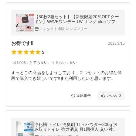
【30枚2箱セット】【新規限定20％OFFクー
ポン】WAVEワンデー UV リング plus ソフト
コンタクトレンズ カラコン 1DAY 度あり サ
コンタクト通販 レンズフリー
ークルレンズ ナチュラル コスパ
お得です‼️
2023/2/15
5
つけ心地
：
とても良い
、
うるおい
：
良い
ずっとこの商品をしようしており、２つセットのお得な値
段で購入でき嬉しいです‼️また利用したいと思います。
違反報告
いいね
0
浄化槽 トイレ 消臭剤 1L＋パウダー300g 汲
み取りトイレ 強力消臭 月1回投入 臭い対策
仮設トイレ 防虫 無香料 日本製