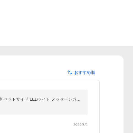
おすすめ順
インテリア オブジェ 即日出荷 スモールワールド S インテリア ナイトライト クリスタルボール 常夜灯 寝室 ベッドサイド LEDライト メッセージカード 妻
2026/3/9