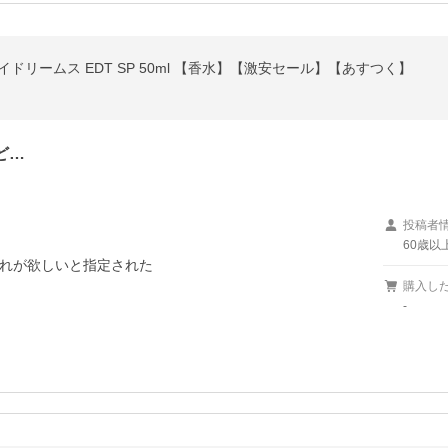
 スイドリームス EDT SP 50ml 【香水】【激安セール】【あすつく】
ど…
投稿者
60歳以
れが欲しいと指定された
購入し
-