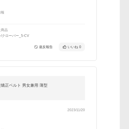
情報
た商品
/クローバー_5-CV
違反報告
いいね
0
盤矯正ベルト 男女兼用 薄型
2023/11/20