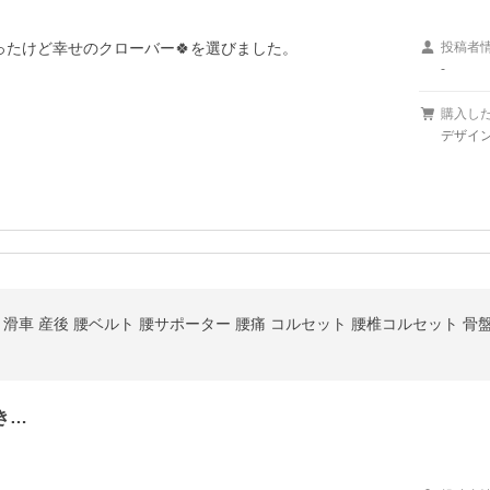
ったけど幸せのクローバー🍀を選びました。
投稿者
-
購入し
デザイン
 滑車 産後 腰ベルト 腰サポーター 腰痛 コルセット 腰椎コルセット 骨
き…