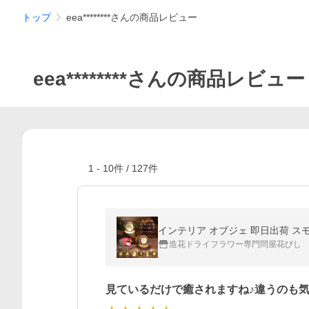
トップ
eea********さんの商品レビュー
eea********さんの商品レビュー
1
-
10
件 /
127
件
造花ドライフラワー専門問屋花びし
見ているだけで癒されますね♪違うのも