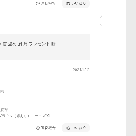
違反報告
いいね
0
 首 温め 肩 肩 プレゼント 睡
2024/12/8
情報
た商品
ブラウン（襟あり）、サイズ/XL
違反報告
いいね
0