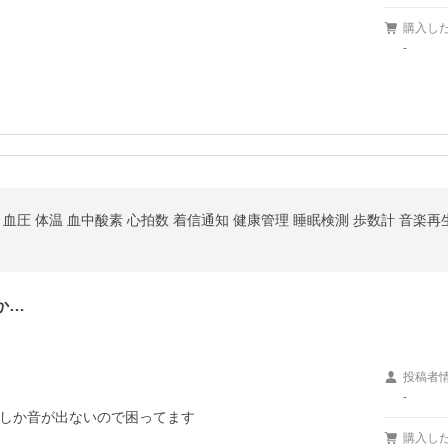
購入し
-
血圧 体温 血中酸素 心拍数 着信通知 健康管理 睡眠検測 歩数計 音楽再生
か…
投稿者
-
しか音が出ないので困ってます
購入し