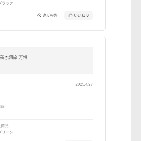
ブラック
違反報告
いいね
0
 高さ調節 万博
2025/4/27
情報
た商品
グリーン