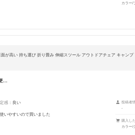
カラー/
座面が高い 持ち運び 折り畳み 伸縮スツール アウトドアチェア キャンプ
便…
定感
：
良い
投稿者
-
使いやすいので買いました
購入し
カラー/