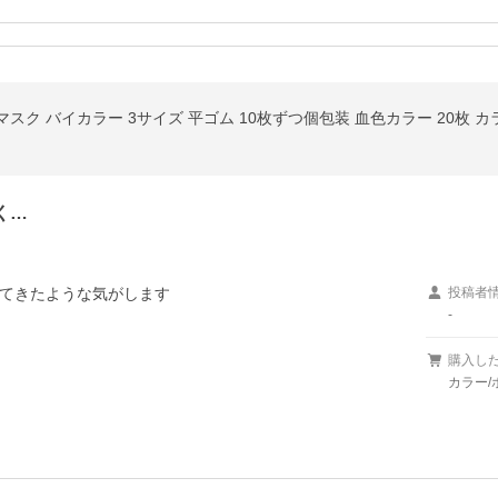
感マスク バイカラー 3サイズ 平ゴム 10枚ずつ個包装 血色カラー 20枚 
く…
てきたような気がします
投稿者
-
購入し
カラー/