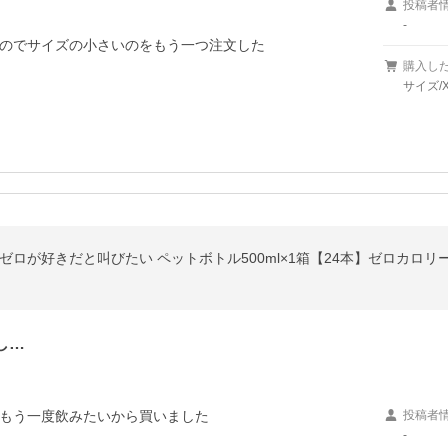
投稿者
-
のでサイズの小さいのをもう一つ注文した
購入し
サイズ/X
ゼロが好きだと叫びたい ペットボトル500ml×1箱【24本】ゼロカロリ
し…
もう一度飲みたいから買いました
投稿者
-