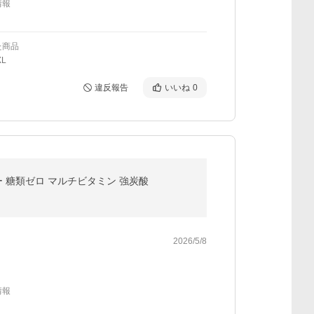
情報
た商品
L
違反報告
いいね
0
ー 糖類ゼロ マルチビタミン 強炭酸
2026/5/8
情報