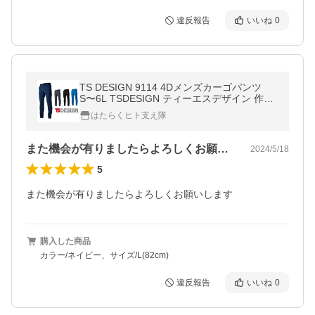
違反報告
いいね
0
TS DESIGN 9114 4Dメンズカーゴパンツ
S〜6L TSDESIGN ティーエスデザイン 作業
ズボン 作業着 作業服 tsdesign
はたらくヒト支え隊
また機会が有りましたらよろしくお願いし…
2024/5/18
5
また機会が有りましたらよろしくお願いします
購入した商品
カラー/ネイビー、サイズ/L(82cm)
違反報告
いいね
0