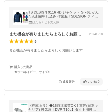
TS DESIGN 9116 4D ジャケット S〜6L かん
たん刺繍申し込み 作業服 TSDESIGN ティー
エスデザイン 作業着 作業服 ブルゾン tsdesi
はたらくヒト支え隊
gn
また機会が有りましたらよろしくお願いし…
2024/5/18
5
また機会が有りましたらよろしくお願いします
購入した商品
カラー/ネイビー、サイズ/L
違反報告
いいね
0
《在庫あり》◆15時迄出荷OK！東芝(日本キ
ヤリア) 換気扇【DVP-T10L】ダクト用換気