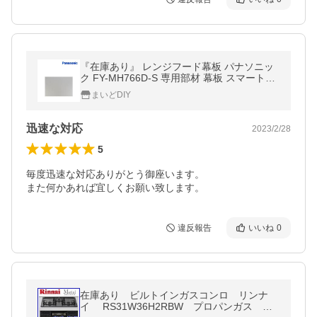
『在庫あり』 レンジフード幕板 パナソニッ
ク FY-MH766D-S 専用部材 幕板 スマートス
クエアフード用 幅75cm用 対応吊戸棚高さ：
まいどDIY
70cm ☆2
迅速な対応
2023/2/28
5
毎度迅速な対応ありがとう御座います。

また何かあれば宜しくお願い致します。
違反報告
いいね
0
在庫あり ビルトインガスコンロ リンナ
イ RS31W36H2RBW プロパンガス メ