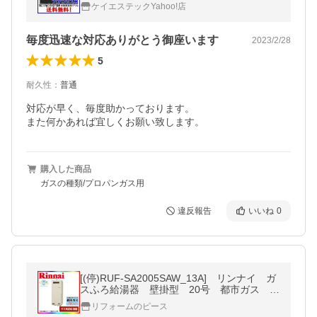
タルトップ 水無し両面焼きグリル
ケイエステックYahoo!店
毎度迅速な対応ありがとう御座います
2023/2/28
5
耐久性
：
普通
対応が早く、毎度助かっております。

また何かあれば宜しくお願い致します。
購入した商品
ガスの種類/プロパンガス用
違反報告
いいね
0
[(停)RUF-SA2005SAW_13A] リンナイ ガ
スふろ給湯器 壁掛型 20号 都市ガス ス
リムタイプ
リフォームのピース