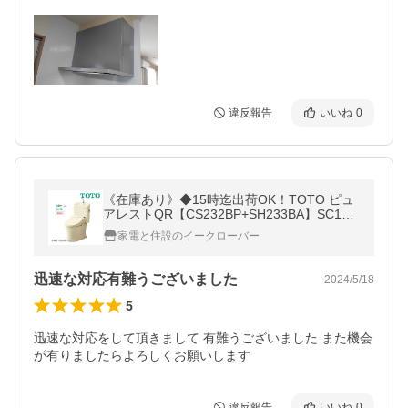
違反報告
いいね
0
《在庫あり》◆15時迄出荷OK！TOTO ピュ
アレストQR【CS232BP+SH233BA】SC1パ
ステルアイボリー 一般地 壁排水 排水芯120
家電と住設のイークローバー
mm 手洗あり
迅速な対応有難うございました
2024/5/18
5
迅速な対応をして頂きまして 有難うございました また機会
が有りましたらよろしくお願いします
違反報告
いいね
0