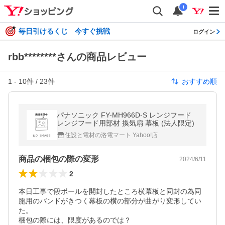
i
毎日引けるくじ 今すぐ挑戦
ログイン
rbb********さんの商品レビュー
1
-
10
件 /
23
件
おすすめ順
パナソニック FY-MH966D-S レンジフード
レンジフード用部材 換気扇 幕板 (法人限定)
住設と電材の洛電マート Yahoo!店
商品の梱包の際の変形
2024/6/11
2
本日工事で段ボールを開封したところ横幕板と同封の為同
胞用のバンドがきつく幕板の横の部分が曲がり変形してい
た。

梱包の際には、限度があるのでは？