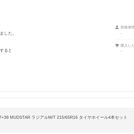
投稿者
ました。

-
購入し
すると

-
39.7+38 MUDSTAR ラジアルM/T 215/65R16 タイヤホイール4本セット