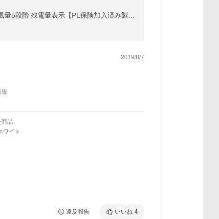
卓上扇風機 首掛けファン ポータブルファン ストラップ付き 小型薄型 スマホスタンド機能 2026年モデル 風量5段階 残電量表示【PL保険加入済み製品・安心】
2019/8/7
情報
た商品
ホワイト
違反報告
いいね
4