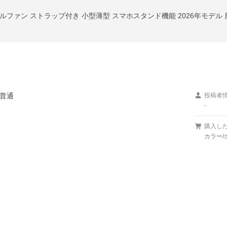
普通
投稿者
-
購入し
カラー/