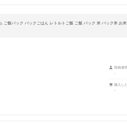
まち ご飯パック パックごはん レトルトご飯 ご飯 パック 米 パック米 お米
投稿者
-
購入し
-