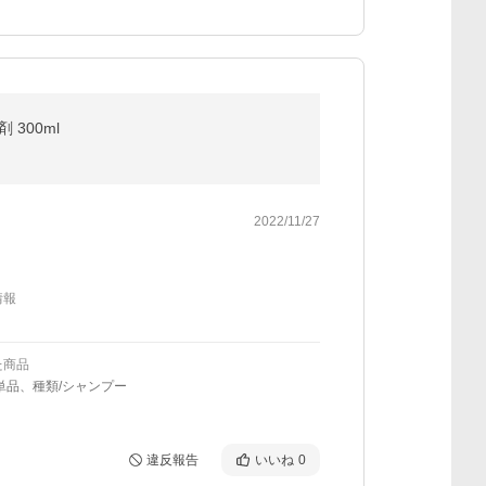
 300ml
2022/11/27
情報
た商品
単品、種類/シャンプー
違反報告
いいね
0