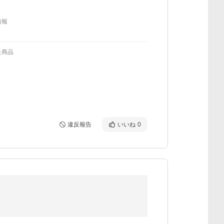
情報
た商品
違反報告
いいね
0