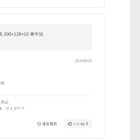
00×128×10 車中泊
2024/8/25
情報
た商品
無、サイズ/ＦＦ
違反報告
いいね
0