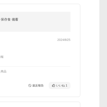
 保存食 備蓄
2024/8/25
情報
た商品
違反報告
いいね
1