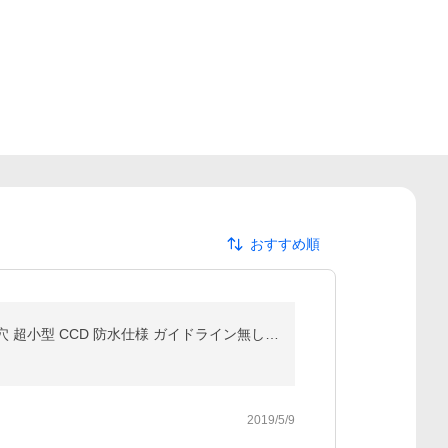
おすすめ順
バックカメラ ワイヤレス トランスミッター ブラック クローム シルバー ホワイト ナンバープレート ネジ穴 超小型 CCD 防水仕様 ガイドライン無し 送料無料
2019/5/9