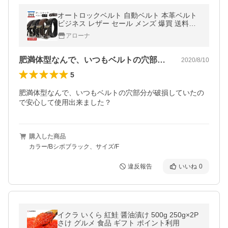
オートロックベルト 自動ベルト 本革ベルト
ビジネス レザー セール メンズ 爆買 送料無
料 通販Y
アローナ
肥満体型なんで、いつもベルトの穴部分が…
2020/8/10
5
肥満体型なんで、いつもベルトの穴部分が破損していたの
で安心して使用出来ました？
購入した商品
カラー/Bシボブラック、サイズ/F
違反報告
いいね
0
イクラ いくら 紅鮭 醤油漬け 500g 250g×2P
さけ グルメ 食品 ギフト ポイント利用