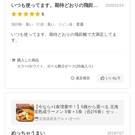
いつも使ってます。期待どおりの飛距離で…
2020/11/15
5
飛距離
：
良い
、
打感
：
良い
、
スピン量
：
普通
いつも使ってます。期待どおりの飛距離で大満足してま
す。
購入した商品
カラー/ホワイト、ボール数/3ダース(36個入り)
違反報告
いいね
0
【今なら+1食増量中！】5種から選べる.北海
道熟成ラーメン.5食＋1食（合計6食）セット
お取り寄せ 北海道 札幌 らーめん 拉麺 味噌
北海道産直グルメ ぼーの
みそ 塩 豚骨醤油 【G】
めっちゃうまい
2019/7/27