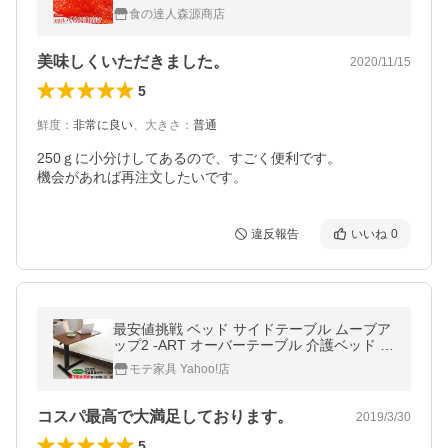
食の達人森源商店
美味しくいただきました。
2020/11/15
5
鮮度
：
非常に良い
、
大きさ
：
普通
250ｇに小分けしてあるので、すごく便利です。

機会があれば再注文したいです。
違反報告
いいね
0
最安値挑戦 ベッド サイドテーブル ムーブア
ップ2 -ART オーバーテーブル 介護ベッド 電
動ベッド テレワーク デスク 在宅 勤務 昇降
モテ家具 Yahoo!店
テーブル
コスパ最高で大満足しております。
2019/3/30
5