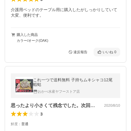
介護用ベッドのテーブル用に購入したがしっかりしていて
大変、便利です。
購入した商品
カラー/オーク(OAK)
違反報告
いいね
0
これ一つで送料無料 子持ちムキシャコ12尾
蝦蛄
おかべ水産ヤフーストア店
思ったより小さくて残念でした。次回はレ…
2020/8/10
3
鮮度
：
普通