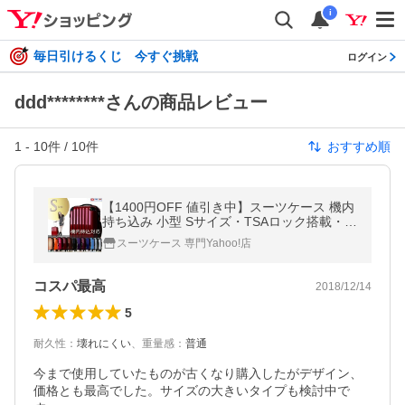
i
毎日引けるくじ 今すぐ挑戦
ログイン
ddd********さんの商品レビュー
1
-
10
件 /
10
件
おすすめ順
【1400円OFF 値引き中】スーツケース 機内
持ち込み 小型 Sサイズ・TSAロック搭載・
旅行かばん・キャリーバッグ・ アウトレッ
スーツケース 専門Yahoo!店
ト 6202 送料無料
コスパ最高
2018/12/14
5
耐久性
：
壊れにくい
、
重量感
：
普通
今まで使用していたものが古くなり購入したがデザイン、
価格とも最高でした。サイズの大きいタイプも検討中で