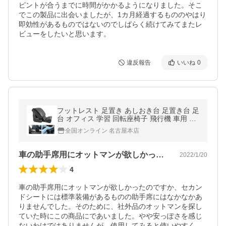
ピントが合うまでに時間がかかるようになりました。そこ
でこの製品に出会いましたが、1カ月経過するもののやはり
即効性があるものではないのでしばらく続けてみてまたレ
ビューをしたいと思います。
違反報告
いいね
0
フットレスト 足置き あしおき台 足置き台 足
台 オフィス 学習 回転座椅子 飛行機 車用 カ
ーグッズ オットマン
全国オンライン 名古屋本店
車の助手席用にオットマンが欲しかったの…
2022/1/20
4
車の助手席用にオットマンが欲しかったのですか、セカン
ドシートには標準装備があるものの助手席にはなかなかあ
りませんでした。そのために、社外品のオットマンを探し
ていた時にこの商品にであいました。やや安っぽさを感じ
ないわけではありませんが、使用してみると使いやすく、