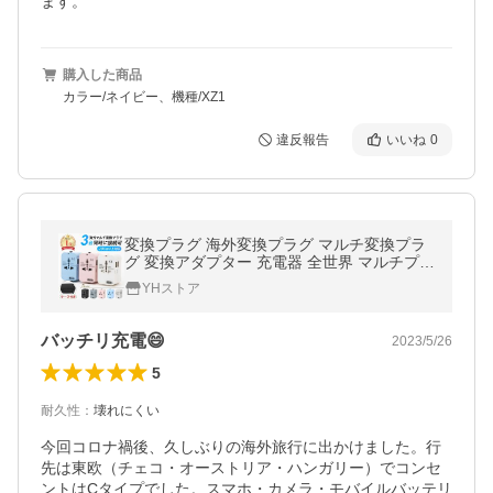
ます。
購入した商品
カラー/ネイビー、機種/XZ1
違反報告
いいね
0
変換プラグ 海外変換プラグ マルチ変換プラ
グ 変換アダプター 充電器 全世界 マルチプラ
グ 経済産業省承認 海外コンセント
YHストア
バッチリ充電😄
2023/5/26
5
耐久性
：
壊れにくい
今回コロナ禍後、久しぶりの海外旅行に出かけました。行
先は東欧（チェコ・オーストリア・ハンガリー）でコンセ
ントはCタイプでした。スマホ・カメラ・モバイルバッテリ