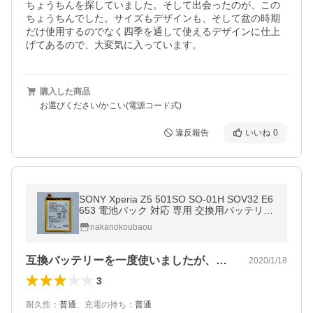
ちょうちんを探していました。そして出会ったのが、この
ちょうちんでした。サイズもデザインも、そして盆の時期
だけ使用するのでなく四季を通して使えるデザインに仕上
げてあるので、大変気に入っています。
購入した商品
お選びください/かこい(電源コード式)
違反報告
いいね
0
SONY Xperia Z5 501SO SO-01H SOV32 E6
653 電池パック 対応 専用 交換用バッテリー
2900mAh (並行輸入・バルク品)
nakanokoubaou
互換バッテリーを一度使いましたが、接点…
2020/1/18
3
耐久性
：
普通
、
充電の持ち
：
普通