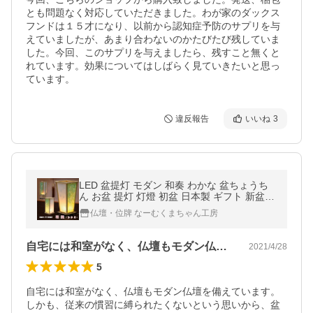
とも問題なく対応していただきました。わが家のダックス
フンドは１５才になり、以前から認知症予防のサプリを与
えていましたが、あまり合わないのかたびたび残していま
した。今回、このサプリを与えましたら、残すこと無くと
れています。効果についてはしばらく見ていきたいと思っ
ています。
違反報告
いいね
3
LED 盆提灯 モダン 和奏 わかな 盆ちょうち
ん お盆 提灯 灯燈 初盆 日本製 ギフト 新盆
盆提灯 小さい お盆 提灯 おしゃれ ミニ
仏壇・位牌 なーむくまちゃん工房
自宅には和室がなく、仏壇もモダン仏壇を…
2021/4/28
5
自宅には和室がなく、仏壇もモダン仏壇を備えています。
しかも、従来の慣習に縛られたくないという思いから、盆