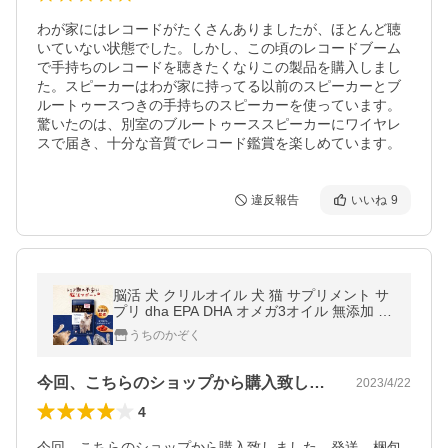
わが家にはレコードがたくさんありましたが、ほとんど聴
いていない状態でした。しかし、この頃のレコードブーム
で手持ちのレコードを聴きたくなりこの製品を購入しまし
た。スピーカーはわが家に持ってる以前のスピーカーとブ
ルートゥースつきの手持ちのスピーカーを使っています。
驚いたのは、別室のブルートゥーススピーカーにワイヤレ
スで届き、十分な音質でレコード鑑賞を楽しめています。
違反報告
いいね
9
脳活 犬 クリルオイル 犬 猫 サプリメント サ
プリ dha EPA DHA オメガ3オイル 無添加 う
ちの脳活サポート うちのかぞく
うちのかぞく
今回、こちらのショップから購入致しまし…
2023/4/22
4
今回、こちらのショップから購入致しました。発送、梱包