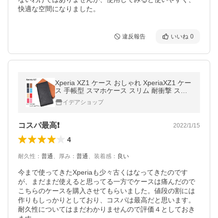
快適な空間になりました。
違反報告
いいね
0
Xperia XZ1 ケース おしゃれ XperiaXZ1 ケー
ス 手帳型 スマホケース スリム 耐衝撃 スマ
ホカバー カバー エクスペリア
イデアショップ
コスパ最高❗
2022/1/15
4
耐久性
：
普通
、
厚み
：
普通
、
装着感
：
良い
今まで使ってきたXperiaも少々古くはなってきたのです
が、まだまだ使えると思ってる一方でケースは痛んだので
こちらのケースを購入させてもらいました。値段の割には
作りもしっかりとしており、コスパは最高だと思います。
耐久性についてはまだわかりませんので評価４としておき