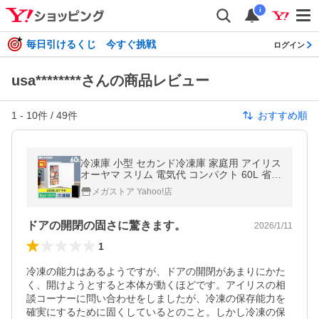
i
毎日引けるくじ 今すぐ挑戦
ログイン
usa********さんの商品レビュー
1
-
10
件 /
49
件
おすすめ順
冷凍庫 小型 セカンド冷凍庫 家庭用 アイリス
オーヤマ スリム 電気代 コンパクト 60L 省エ
ネ ノンフロン 前開き IUSD-6B-W・B [OP]
メガストア Yahoo!店
ドアの開閉の固さに驚きます。
2026/1/11
1
冷凍の能力はあるようですが、ドアの開閉があまりにかた
く、開けようとすると本体が動くほどです。アイリスの相
談コーナーに問い合わせをしましたが、冷凍の保存能力を
確実にするために固くしているとのこと。しかし冷凍の保