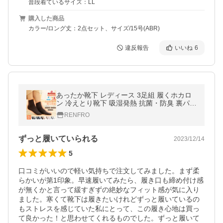
普段着ているサイズ：LL
購入した商品
カラー/ロング丈：2点セット、サイズ/15号(ABR)
違反報告
いいね
6
あったか靴下 レディース 3足組 履くホカロ
ン 冷えとり靴下 吸湿発熱 抗菌・防臭 裏パイ
ル メンズ ソックス 保温靴下 黒 19.5-25.0cm
RENFRO
ホカロン 靴下 爆買
ずっと履いていられる
2023/12/14
5
口コミがいいので軽い気持ちで注文してみました。まず柔
らかいが第1印象。早速履いてみたら、履き口も締め付け感
が無くかと言って緩すぎずの絶妙なフィット感が気に入り
ました。寒くて靴下は履きたいけれどずっと履いているの
もストレスを感じていた私にとって、この履き心地は買っ
て良かった！と思わせてくれるものでした。ずっと履いて