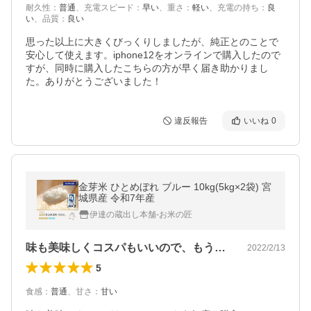
耐久性
：
普通
、
充電スピード
：
早い
、
重さ
：
軽い
、
充電の持ち
：
良
い
、
品質
：
良い
思った以上に大きくびっくりしましたが、純正とのことで
安心して使えます。iphone12をオンラインで購入したので
すが、同時に購入したこちらの方が早く届き助かりまし
た。ありがとうございました！
違反報告
いいね
0
金芽米 ひとめぼれ ブルー 10kg(5kg×2袋) 宮
城県産 令和7年産
伊達の蔵出し本舗-お米の匠
味も美味しくコスパもいいので、もう何度…
2022/2/13
5
食感
：
普通
、
甘さ
：
甘い