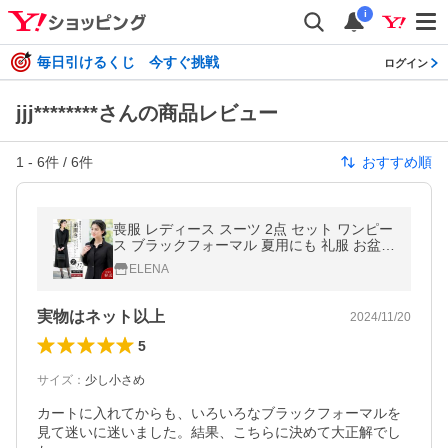
i
毎日引けるくじ 今すぐ挑戦
ログイン
jjj********さんの商品レビュー
1
-
6
件 /
6
件
おすすめ順
喪服 レディース スーツ 2点 セット ワンピー
ス ブラックフォーマル 夏用にも 礼服 お盆
オールシーズン 大きいサイズ 小さいサイズ
ELENA
試着チケット対象
実物はネット以上
2024/11/20
5
サイズ
：
少し小さめ
カートに入れてからも、いろいろなブラックフォーマルを
見て迷いに迷いました。結果、こちらに決めて大正解でし