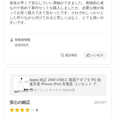
発送が早くて安心していい買物ができました。着物初心者
なので初めて着付セットを購入しましたが、必要な物が揃
ってお安く購入できて良かったです。それぞれしっかりと
した作りながら付けてみると苦しくはなく、とても使いや
すいです。
投稿者情報
女性/50代
違反報告
いいね
0
Apple 純正 20W USB-C 電源アダプタ PD 急
速充電 iPhone iPod 充電器 コンセント アッ
プル iphone充電器純正品 アダプター iphone
ガジェットギークス Yahoo!店
充電器 純正品 爆買
安心の純正
2022/9/7
4