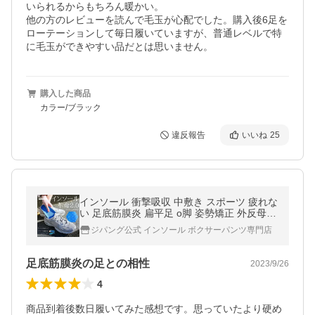
いられるからもちろん暖かい。

他の方のレビューを読んで毛玉が心配でした。購入後6足を
ローテーションして毎日履いていますが、普通レベルで特
に毛玉ができやすい品だとは思いません。
購入した商品
カラー/ブラック
違反報告
いいね
25
インソール 衝撃吸収 中敷き スポーツ 疲れな
い 足底筋膜炎 扁平足 o脚 姿勢矯正 外反母趾
スニーカー 靴
ジパング公式 インソール ボクサーパンツ専門店
足底筋膜炎の足との相性
2023/9/26
4
商品到着後数日履いてみた感想です。思っていたより硬め