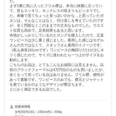
た。

まず1番に気に入ったフリル襟は、本当に綺麗に立ってい
て、首もスッキリ、ネックレスの収まりもピッタリでし
た。画像で見てちょっと安っぽいのかな…と思っていたボ
タンは、そんなことはなく、付け直しを考えていたのです
が、全く問題なくこのままで大丈夫なものでした。ウエス
ト位置も高めで、足長効果もあると思います。

布地がしっかりしているのとロングを購入したので、正直
ワンピースは少し重く感じました。着用した感じはモデル
さんの方ではなくて、スタッフさん着用のイメージです。
（私も身長161cmです）ワンピースの胸回りだけが少しキ
ツく感じたので、サイズに迷われたら一つ上のサイズをお
勧めします。

こちらのお品は、とてもこんなお値段には見えません。以
前のブラックフォーマルは4万円位のものを買いましたが、
全くもって劣っている点はありません。フリル襟、個性が
あって素敵です。ワンピースのみでも、襟元とジャケット
を着ているかのようなデザインが際立ちます。

とにかく満足できるお品でした。
投稿者情報
女性/50代/161～165cm/61～65kg