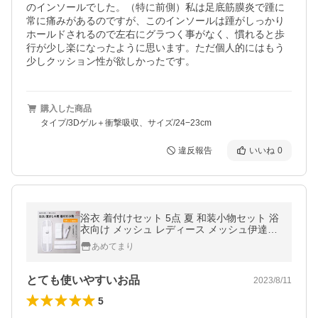
のインソールでした。（特に前側）私は足底筋膜炎で踵に
常に痛みがあるのですが、このインソールは踵がしっかり
ホールドされるので左右にグラつく事がなく、慣れると歩
行が少し楽になったように思います。ただ個人的にはもう
少しクッション性が欲しかったです。
購入した商品
タイプ/3Dゲル＋衝撃吸収、サイズ/24−23cm
違反報告
いいね
0
浴衣 着付けセット 5点 夏 和装小物セット 浴
衣向け メッシュ レディース メッシュ伊達締
め メッシュ前板ベルト付 着付けベルト 腰紐
あめてまり
2本 新改良 送料無料 10-133
とても使いやすいお品
2023/8/11
5