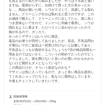
も買えるので楽だから頼みましたが、やっぱり写真と違い
ますね。面倒がらずに、出掛けて買った方が良かったか
な…。商品が届いた時、シワがスゴくて、洗濯しても取れ
ません。クリーニング出せば取れると思うのですが、この
お値段で購入して、クリーニングに出してたら、逆に高く
つき意味ないですので、インナーに羽織で着用し、シワが
隠れるように着ます。ただベストに合わせたかったので、
袖が出るので、ガッカリ。

せっかくデザインはいいのに残念。

返品のお便りが同封してありましたが、良品、不良品問わ
ず着払いでのご返送は一切受け付けないと記載してあり、
不良品もこっちが負担するんでしょうか?店の検品段階も一
理あるのではないかと。こういうの初めてだったのでビッ
クリしました。袋を開けないと良いのか悪いのかもわから
ないけど開封もダメとなっている?！

この商品だけが、そういう規定なのかな？

デザインは気に入っているので、きっと良い商品を提供し
てくれるショップだろうと、私なりに期待はしています。
今後もチェックしていきたいです。
投稿者情報
女性/40代/161～165cm/61～65kg