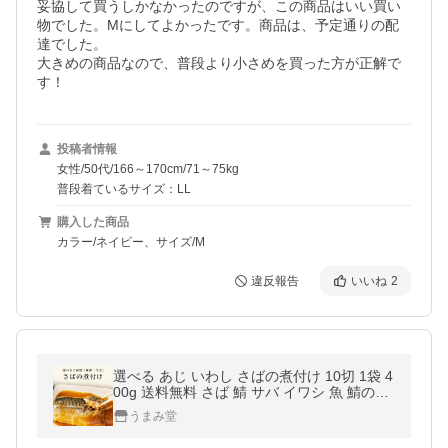
妥協して買うしかなかったのですが、この商品はいい買い
物でした。Mにしてよかったです。商品は、予定通りの配
達でした。

大きめの商品なので、普段より小さめを買った方が正解で
す！
投稿者情報
女性/50代/166～170cm/71～75kg
普段着ているサイズ：LL
購入した商品
カラー/ネイビー、サイズ/M
違反報告
いいね
2
選べる あじ いわし さばの煮付け 10切 1袋 4
00g 送料無料 さば 鯖 サバ イワシ 魚 鯖の味
噌煮 生姜煮 レトルト 常温 煮魚 骨まで柔ら
うまみ堂
か 爆買 うま味 [メール便]