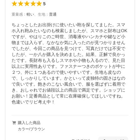
5
重量感
：
軽い
、
生地
：
普通
ちょっとしたお出掛けに使いたい鞄を探してました。スマ
ホ入れ鞄みたいなのも検索しましたが、スマホと財布はOK
ですが、やはりこのご時世、消毒液やハンカチや鍵など小
物までは入らず、なかなか気に入ったのが見つかりません
でしたが、今回この商品を見つけて、写真だけでは不安で
したが、一か八か購入を決めました。結果、正解で良かっ
たです。長財布も入るしスマホや小物も入るので、見た目
以上に実用性ありです。ファスナーつきのポケットが中に
２つ、外に１つあるので使いやすいです。生地も皮なの
で、しっかりしています。かといって皮独特の固さはなの
で良いです。飽きのこない風合いで、服を選ばずに着用で
き、おしゃれでお値段以上の商品で満足です。ショップに
お願い！定番商品として常に在庫確保してほしいですね。
色違いでリピ考え中！
購入した商品
カラー/ブラウン