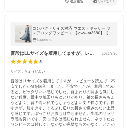
違反報告
いいね
10
コンパクトサイズ対応 ウエストギャザー フ
レアロングワンピース 【lgww-at3680】【即
納：1-5営業日】【送料無料】メ込2
Lagemme
普段はLLサイズを着用してますが、レビ…
2021/2/26
5
サイズ
：
ちょうどよい
普段はLLサイズを着用してますが、レビューを読んで、不
安でしたがMを購入しました。不安でしたが、着用してみ
ると、ピッタリいい感じでした。首まわりの開きも気にし
ない程度、最中や腕回りもゆとりがあり、袖の長さもちょ
うどよく、背の高い私でもちょうどよい丈の長さです。長
すぎず、短すぎす、くるぶし辺りの長さで嫌みのない上品
な感じです。ぽっこりお腹も目立ちません。生地のサラサ
ラ感も良いです。安っぽさは感じられません。ネットだと
ワンピースは難しく、なかなか完璧なものがなく、どこか