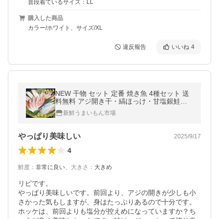
普段着ているサイズ：LL
購入した商品
カラー/ホワイト、サイズ/XL
違反報告
いいね
4
NEW 干物 セット 定番 焼き魚 4種セット 送
料無料 アジ開き干・縞ほっけ・甘塩銀鮭切
り身・塩鯖
新鮮うまいもん市場
やっぱり美味しい
2025/9/17
4
鮮度
：
非常に良い
、
大きさ
：
大きめ
リピです。

やっぱり美味しいです。前回より、アジの開きが少しも小
さかった気もしますが、身はたっぷりあるので十分です。
ホッケは、前回よりも塩分が控えめになっていますか？ち