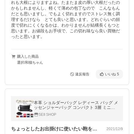
れも大根によりますよね。たまたま皮の厚い大根だったの
かもしれませんし、軽くて薄めの包丁なので　こんなもん
だとも思いますし。でもよく切れますのでストレス無く調
理するだけなら　とても良いと思います。どれぐらいの頻
度で切れにくくなるかは、わかりませんが結構長くもつと
思います。お値段もお手頃で、この切れ味なら良い買物だ
ったと思います。
購入した商品
選択/和猫ちゃん
違反報告
いいね
5
本革 ショルダーバッグ レディース バッグ メ
ッセンジャーバッグ コンパクト 3層 ミニバ
ッグ 肩掛け 超軽量 かわいい おしゃれ 小さ
SEII SHOP
め プレゼント 送料無料
ちょっとしたお出掛けに使いたい鞄を探し…
2021/12/9