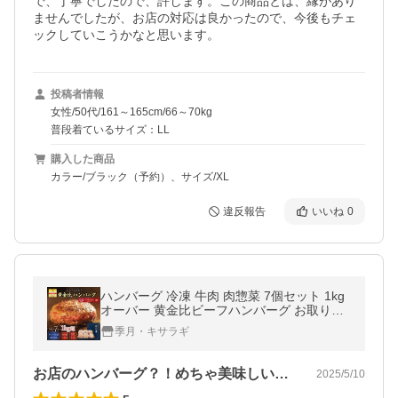
で、丁寧でしたので、許します。この商品とは、縁があり
ませんでしたが、お店の対応は良かったので、今後もチェ
ックしていこうかなと思います。
投稿者情報
女性/50代/161～165cm/66～70kg
普段着ているサイズ：LL
購入した商品
カラー/ブラック（予約）、サイズ/XL
違反報告
いいね
0
ハンバーグ 冷凍 牛肉 肉惣菜 7個セット 1kg
オーバー 黄金比ビーフハンバーグ お取り寄
せ 贈り物 ギフト 超PayPay祭
季月・キサラギ
お店のハンバーグ？！めちゃ美味しいです
2025/5/10