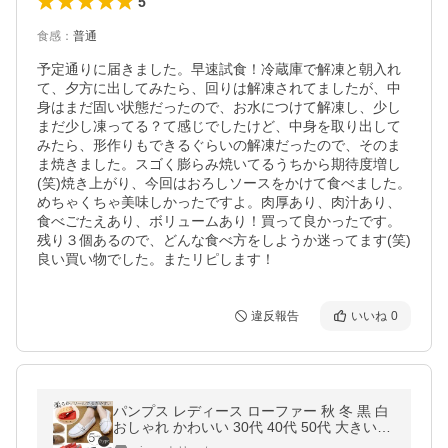
5
食感
：
普通
予定通りに届きました。早速試食！冷蔵庫で解凍と朝入れ
て、夕方に出してみたら、回りは解凍されてましたが、中
身はまだ固い状態だったので、お水につけて解凍し、少し
まだ少し凍ってる？て感じでしたけど、中身を取り出して
みたら、形作りもできるぐらいの解凍だったので、そのま
ま焼きました。スゴく膨らみ焼いてるうちから期待度増し
(笑)焼き上がり、今回はおろしソースをかけて食べました。
めちゃくちゃ美味しかったですよ。肉厚あり、肉汁あり、
食べごたえあり、ボリュームあり！買って良かったです。
残り３個あるので、どんな食べ方をしようか迷ってます(笑)

違反報告
いいね
0
パンプス レディース ローファー 秋 冬 黒 白
おしゃれ かわいい 30代 40代 50代 大きいサ
イズ ローヒール ぺたんこ ^bo-423^