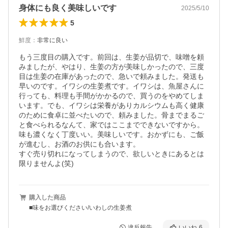
身体にも良く美味しいです
2025/5/10
5
鮮度
：
非常に良い
もう三度目の購入です。前回は、生姜が品切で、味噌を頼
みましたが、やはり、生姜の方が美味しかったので、三度
目は生姜の在庫があったので、急いで頼みました。発送も
早いのです。イワシの生姜煮です。イワシは、魚屋さんに
行っても、料理も手間がかかるので、買うのをやめてしま
います。でも、イワシは栄養がありカルシウムも高く健康
のために食卓に並べたいので、頼みました。骨までまるご
と食べられるなんて、家ではここまでできないですから。
味も濃くなく丁度いい。美味しいです。おかずにも、ご飯
が進むし、お酒のお供にも合います。

すぐ売り切れになってしまうので、欲しいときにあるとは
限りませんよ(笑)
購入した商品
■味をお選びください/いわしの生姜煮
違反報告
いいね
6