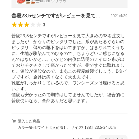
uricca ウリッカ
普段23,5センチですがレビューを見て…
2021/4/29
3
普段23,5センチですがレビューを見て大きめの38を注文し
ましたが、かなりのピッタリでした。爪があたるぐらいの
ピッタリ！薄めの靴下をはいてますが、はきなれてくうち
に、生地が馴染んでのびるので、ちょうどいい感じになる
んではないかと…。かかとの内側に透明のナイロン糸が出
ておりチクチクして痛かったですが、指ですぐに取れまし
た。値段が値段なので、まあこの程度縫製でしょう。Bタイ
プですが、金具は痛くなくて大丈夫です。

靴底がしっかりしているので、ワンシーズンは履けると思
います。

値段も安かったので期待はしてませんでしたが、総合的に
普段使いなら、全然ありだと思います。
購入した商品
カラー/B-ホワイト【入荷済】、サイズ/【38】23.5-24.0cm