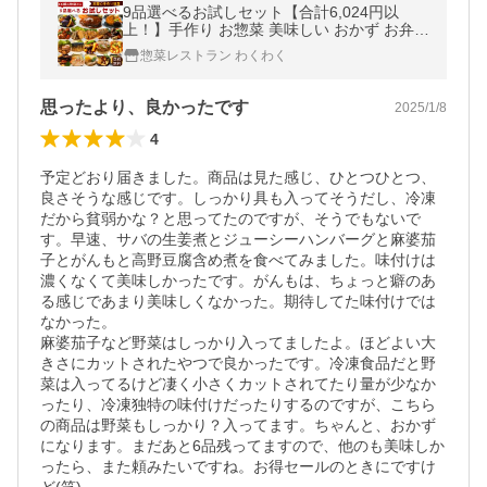
9品選べるお試しセット【合計6,024円以
上！】手作り お惣菜 美味しい おかず お弁当
冷凍惣菜 冷凍食品 ギフト 贈答品 時短
惣菜レストラン わくわく
思ったより、良かったです
2025/1/8
4
予定どおり届きました。商品は見た感じ、ひとつひとつ、
良さそうな感じです。しっかり具も入ってそうだし、冷凍
だから貧弱かな？と思ってたのですが、そうでもないで
す。早速、サバの生姜煮とジューシーハンバーグと麻婆茄
子とがんもと高野豆腐含め煮を食べてみました。味付けは
濃くなくて美味しかったです。がんもは、ちょっと癖のあ
る感じであまり美味しくなかった。期待してた味付けでは
なかった。

麻婆茄子など野菜はしっかり入ってましたよ。ほどよい大
きさにカットされたやつで良かったです。冷凍食品だと野
菜は入ってるけど凄く小さくカットされてたり量が少なか
ったり、冷凍独特の味付けだったりするのですが、こちら
の商品は野菜もしっかり？入ってます。ちゃんと、おかず
になります。まだあと6品残ってますので、他のも美味しか
ったら、また頼みたいですね。お得セールのときにですけ