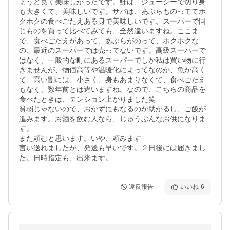
ょうど良く美味しかったです。鮭は、ジューシーで切り身
も大きくて、美味しいです。サバは、あぶらものっててホ
クホクの食べごたえある身で美味しいです。スーパーで同
じものを買って比べてみても、全然違いますね。ここま
で、食べごたえがあって、あぶらがのって、ホクホクな
の、最近のスーパーでは売ってないです。高級スーパーで
はなく、一般的な町にあるスーパーでしか私は買い物に行
きませんが、物価高等や温暖化によってなのか、魚が高く
て、高い割には、小さく、身もあまりなくて、食べごたえ
もなく、数年前とは違いますね。なので、こちらの商品を
食べたときは、テンション上がりました笑

貧弱じゃないので、おかずにもなるのが助かるし、ご飯が
進みます。お酒を飲む人なら、じゅうぶんなお供になりま
す。

また頼むと思います。いや、頼みます

言い送れましたが、発送も早いです。２日後には届きまし
た。日時指定も、出来ます。
違反報告
いいね
6