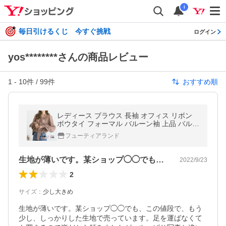
i
毎日引けるくじ 今すぐ挑戦
ログイン
yos********さんの商品レビュー
1
-
10
件 /
99
件
おすすめ順
レディース ブラウス 長袖 オフィス リボン
ボウタイ フォーマル バルーン袖 上品 バルー
ンスリーブ / [前後2way]パワショルリボンブ
フューティアランド
ラウス
生地が薄いです。某ショップ◯◯でも、こ…
2022/9/23
2
サイズ
：
少し大きめ
生地が薄いです。某ショップ◯◯でも、この値段で、もう
少し、しっかりした生地で売っています。足を運ばなくて