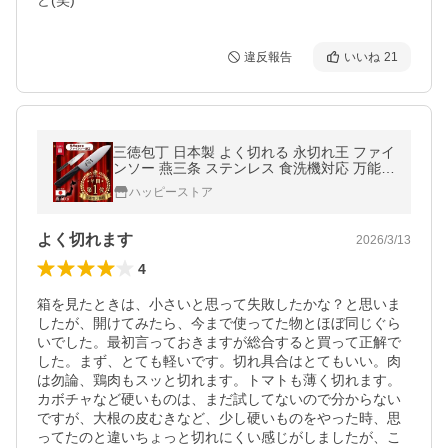
ど(笑)
違反報告
いいね
21
三徳包丁 日本製 よく切れる 永切れ王 ファイ
ンソー 燕三条 ステンレス 食洗機対応 万能包
丁 和包丁 TV放映 猫 切れ味 長持ち ほうちょ
ハッピーストア
う ナイフ 調理器具
よく切れます
2026/3/13
4
箱を見たときは、小さいと思って失敗したかな？と思いま
したが、開けてみたら、今まで使ってた物とほぼ同じぐら
いでした。最初言っておきますが総合すると買って正解で
した。まず、とても軽いです。切れ具合はとてもいい。肉
は勿論、鶏肉もスッと切れます。トマトも薄く切れます。
カボチャなど硬いものは、まだ試してないので分からない
ですが、大根の皮むきなど、少し硬いものをやった時、思
ってたのと違いちょっと切れにくい感じがしましたが、こ