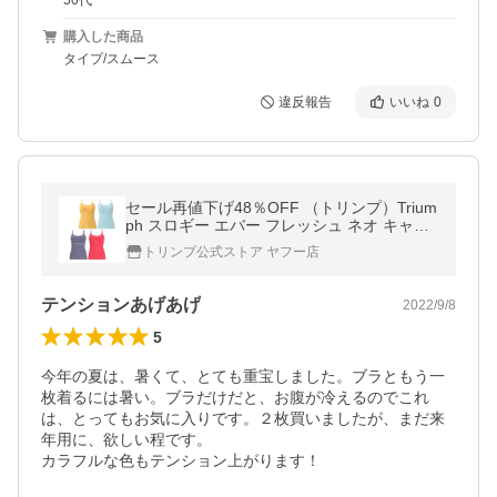
50代
購入した商品
タイプ/スムース
違反報告
いいね
0
セール再値下げ48％OFF （トリンプ）Trium
ph スロギー エバー フレッシュ ネオ キャミ
ソール sloggi Ever Fresh Neo Shirt01 JX
トリンプ公式ストア ヤフー店
テンションあげあげ
2022/9/8
5
今年の夏は、暑くて、とても重宝しました。ブラともう一
枚着るには暑い。ブラだけだと、お腹が冷えるのでこれ
は、とってもお気に入りです。２枚買いましたが、まだ来
年用に、欲しい程です。

カラフルな色もテンション上がります！