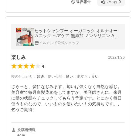
違反報告
いいね
0
セットシャンプー オーガニック オルナオー
ガニック ヘアケア 無添加 ノンシリコン ALL
NA ORGANIC 500ml
イルミルド公式ショップ
楽しみ
2022/1/26
4
髪の仕上がり
：
普通
、
使い心地
：
良い
、
泡立ち
：
良い
さらっと、髪になじみます。匂いは強くなく自然な感じ。
美容室で毎月白髪染めをしてますが、美容師さんに、来月
に髪の状態をチェックしてもらう予定です。とにかく毎日
使うものなので、いいものを使いたい！の気持ちです。、
乞うご期待‼️
投稿者情報