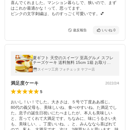
喜んでくれました。マンション暮らしで、狭いので、まず
はこれか最適かな！って、思ってます、

ピンクの文字刺繍は、ものすっごく可愛いです。💕
違反報告
いいね
0
夏ギフト 天空のスイーツ 至高グルメ スフレ
チーズケーキ 送料無料 15cm 1箱 お取り寄
せ ポイント利用 ギフト ヒルナンデス ランキ
スイーツ工房 フォチェッタ ヤフー店
ング
満足度ケーキ
2022/2/4
5
おいし！い！でした。大きさは、５号で丁度ああ感じ。

80代の義父母も、美味しいね、食べやすいね。た満足でし
た。息子の誕生日祝いにたべましたが、本人も美味しい
と、言ってくれて大満足です。ちなみに、味にうるさい夫
も、美味しい、。丁度いいね。。と、みんななら喜ばれて
ので、私も、大満足です。次は、2個買おうと思います。味