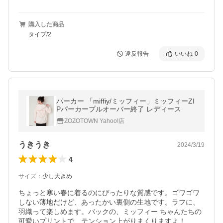
購入した商品
タイプ/2
違反報告
いいね
0
パーカー 「miffiy/ミッフィー」ミッフィーZI
Pパーカープルオーバー終了 レディース
ZOZOTOWN Yahoo!店
うきうき
2024/3/19
4
サイズ
：
少し大きめ
ちょっと寒い春に着るのにぴったりな質感です。ゴワゴワ
しない薄地だけど、あったかい裏側の生地です。ラフに、
羽織って楽しめます。バックの、ミッフィー ちゃんたちの
可愛いプリントで、テンション上がりまくりますよ！