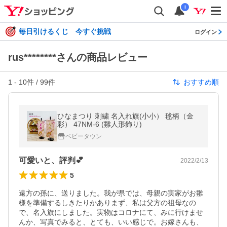
i
毎日引けるくじ 今すぐ挑戦
ログイン
rus********さんの商品レビュー
1
-
10
件 /
99
件
おすすめ順
ひなまつり 刺繍 名入れ旗(小小） 毬柄（金
彩） 47NM-6 (雛人形飾り)
ベビータウン
可愛いと、評判💕
2022/2/13
5
遠方の孫に、送りました。我が県では、母親の実家がお雛
様を準備するしきたりかありまず、私は父方の祖母なの
で、名入旗にしました。実物はコロナにて、みに行けませ
んか、写真でみると、とても、いい感じで。お嫁さんも、