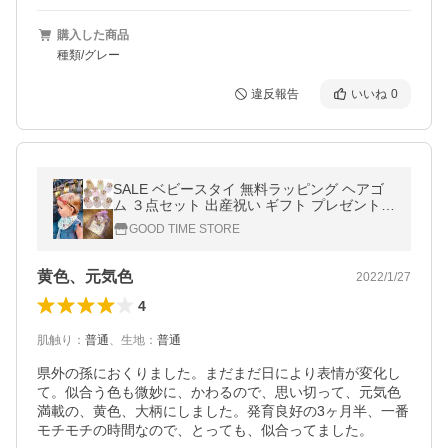
購入した商品
種類/グレー
違反報告
いいね
0
SALE ベビースタイ 無料ラッピング ヘアゴ
ム ３点セット 出産祝い ギフト プレゼント
女の子 かわいい リバーシブル
GOOD TIME STORE
黄色、元気色
2022/1/27
4
肌触り
：
普通
、
生地
：
普通
県外の孫におくりました。まだまだ日により表情が変化し
て。似合う色も微妙に、かわるので、思い切って、元気色
満載の、黄色、大柄にしました。発育良好の3ヶ月半、一番
モチモチの時間なので、とっても、似合ってました。