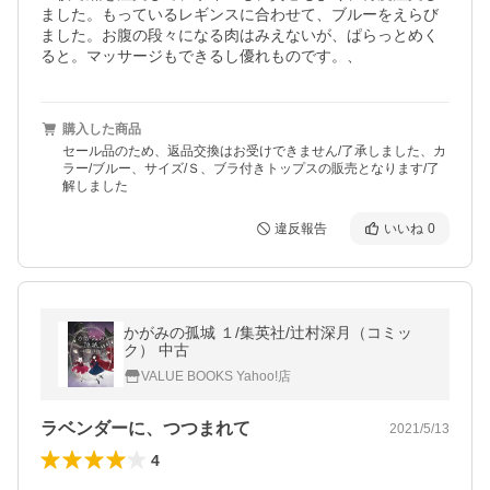
ました。もっているレギンスに合わせて、ブルーをえらび
ました。お腹の段々になる肉はみえないが、ぱらっとめく
ると。マッサージもできるし優れものです。、
購入した商品
セール品のため、返品交換はお受けできません/了承しました、カ
ラー/ブルー、サイズ/Ｓ、ブラ付きトップスの販売となります/了
解しました
違反報告
いいね
0
かがみの孤城 １/集英社/辻村深月（コミッ
ク） 中古
VALUE BOOKS Yahoo!店
ラベンダーに、つつまれて
2021/5/13
4