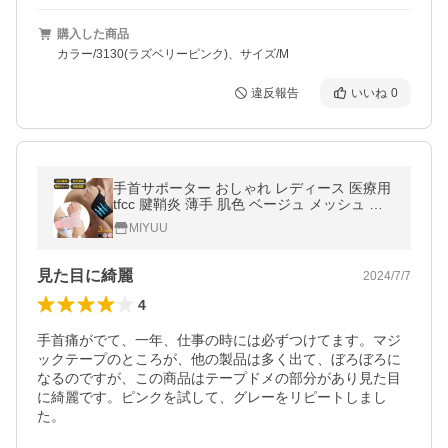
購入した商品
カラー/3130(ラズベリーピンク)、サイズ/M
違反報告
いいね
0
手首サポーター おしゃれ レディース 医療用
tfcc 腱鞘炎 薄手 肌色 ベージュ メッシュ ス
ポーツ バドミントン テニス
MIYUU
見た目に綺麗
2024/7/7
4
手首痛がでて、一年、仕事の時には必ずつけてます。マジ
ックテープのところが、他の製品は多く出て、ぼろぼろに
なるのですが、この商品はテープドメの部分があり見た目
に綺麗です。ピンクを試して、グレーをリピートしまし
た。