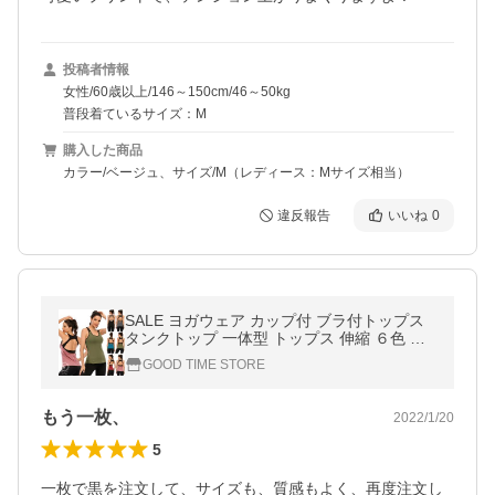
投稿者情報
女性/60歳以上/146～150cm/46～50kg
普段着ているサイズ：M
購入した商品
カラー/ベージュ、サイズ/M（レディース：Mサイズ相当）
違反報告
いいね
0
SALE ヨガウェア カップ付 ブラ付トップス
タンクトップ 一体型 トップス 伸縮 ６色 ス
ポーツ おしゃれ
GOOD TIME STORE
もう一枚、
2022/1/20
5
一枚で黒を注文して、サイズも、質感もよく、再度注文し