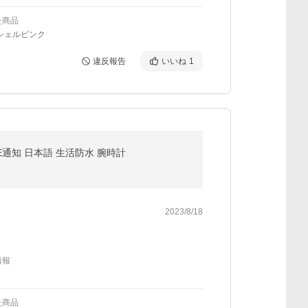
た商品
シェルピンク
違反報告
いいね
1
INE通知 日本語 生活防水 腕時計
2023/8/18
情報
た商品