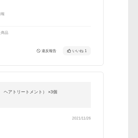
情報
た商品
違反報告
いいね
1
い ヘアトリートメント） ×3個
2021/11/26