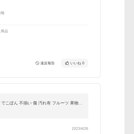
情報
た商品
違反報告
いいね
0
5営業日以内速攻出荷♪愛媛産 特に訳ありデコみかん 10kg(+約0.5kg多め)送料無料(一部地域除く) デコポン でこぽん 不揃い 傷 汚れ有 フルーツ 果物 くだ
2023/4/26