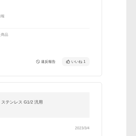
情報
た商品
違反報告
いいね
1
イズ ステンレス G1/2 汎用
2023/3/4