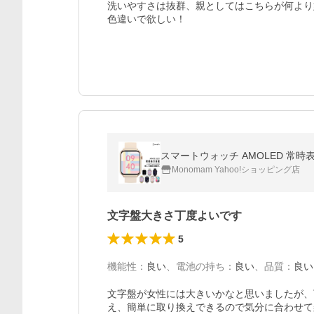
洗いやすさは抜群、親としてはこちらが何より
色違いで欲しい！
スマートウォッチ AMOLED 常時表示
Monomam Yahoo!ショッピング店
文字盤大きさ丁度よいです
5
機能性
：
良い
、
電池の持ち
：
良い
、
品質
：
良い
文字盤が女性には大きいかなと思いましたが、
え、簡単に取り換えできるので気分に合わせて