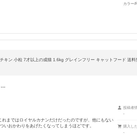
カラー/R
キン 小粒 7才以上の成猫 1.6kg グレインフリー キャットフード 送
し…
投稿者
-
これまではロイヤルカナンだけだったのですが、他にもない
ついおかわりをあげたくなってしまうほどです。
購入し
-