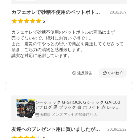
道限定 パッケージ
カフェオレで砂糖不使用のペットボトルの…
2018/10/7
5
カフェオレで砂糖不使用のペットボトルの商品はまず

売ってないので、絶対にお買いで得です。

また、震災の中やっとの思いで商品を発送してくださって
頂き、ご尽力の賜物と感謝致します。

誠実な対応に感謝しています。
違反報告
いいね
0
ジーショック G-SHOCK Gショック GA-100
アナログ 黒 ブラック 白 ホワイト 赤 レッド
黄色 イエロー カーキグリーン 高校 中学 逆
腕時計 メンズ アクセの加藤時計店
輸入 腕時計
友達へのプレゼント用に買いましたが、手…
2018/12/22