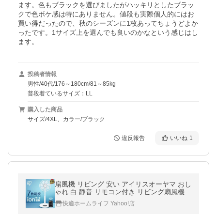
ます。色もブラックを選びましたがハッキリとしたブラッ
クで色ボケ感は特にありません。値段も実際個人的にはお
買い得だったので、秋のシーズンに1枚あってちょうどよか
ったです。1サイズ上を選んでも良いのかなという感じはし
ます。
投稿者情報
男性/40代/176～180cm/81～85kg
普段着ているサイズ：LL
購入した商品
サイズ/4XL、カラー/ブラック
違反報告
いいね
1
扇風機 リビング 安い アイリスオーヤマ おし
ゃれ 白 静音 リモコン付き リビング扇風機
シンプル 自然風 イオン 30cm LFA-306
快適ホームライフ Yahoo!店