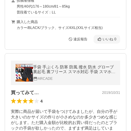
投稿者情報
男性/40代/176～180cm/81～85kg
普段着ているサイズ：LL
購入した商品
カラー/BLACK/ブラック、サイズ/4XL(XXLサイズ相当)
違反報告
いいね
0
手袋 手ぶくろ 防寒 防風 撥水 防水 グローブ
裏起毛 裏フリース スマホ対応 手袋 スマホ
メンズ レディース 作業用手袋 バイク 釣り
ARCADE
アウトドア/爆買 父の日
買ってみて…
2019/10/31
4
実際に商品が届いて手袋をつけてみましたが、自分の手が
大きいのかサイズの作りが小さめなのか多少きつめな感じ
がします。ただ購入金額が比較的お買い得だったのとブラ
ックの手袋が欲しかったので、まずまず満足はしていま