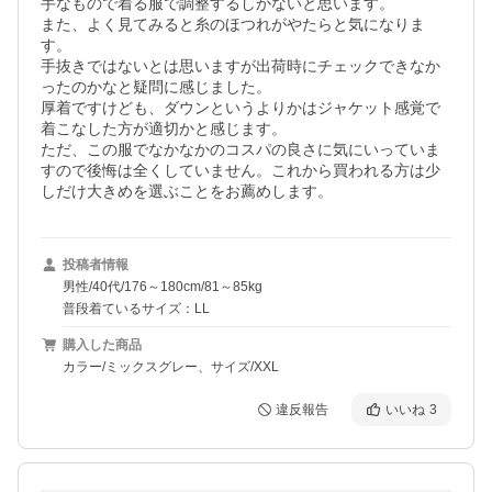
手なもので着る服で調整するしかないと思います。

また、よく見てみると糸のほつれがやたらと気になりま
す。

手抜きではないとは思いますが出荷時にチェックできなか
ったのかなと疑問に感じました。

厚着ですけども、ダウンというよりかはジャケット感覚で
着こなした方が適切かと感じます。

ただ、この服でなかなかのコスパの良さに気にいっていま
すので後悔は全くしていません。これから買われる方は少
しだけ大きめを選ぶことをお薦めします。
投稿者情報
男性/40代/176～180cm/81～85kg
普段着ているサイズ：LL
購入した商品
カラー/ミックスグレー、サイズ/XXL
違反報告
いいね
3