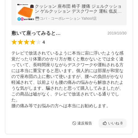
クッション 座布団 椅子 腰痛 ジェルクッショ
ン ゲルクッション デスクワーク 運転 低反発
高反発 骨盤 姿勢 長時間 耐圧分散 カバー付
コパ・コーポレーション Yahoo!店
き Gゼロクッション
敷いて座ってみると…
2019/10/30
4
テレビで放送されているように本当に宙に浮いたような感
覚だったり体重のかかり方が敷くと敷かないとでは全く違
っていて、長時間座りながらデスクワークや運転される方
には本当に重宝すると思います。個人的には部屋が和室な
ので座布団の上に敷いて使いますが、腰への負担がかなり
軽減されて、以前よりも腰の痛みの悩みから解放されたよ
うな気がします。騙されたと思って購入してみましたが、
この商品は嘘がなく、テレビで放送されている通りでし
た。

腰の痛み等でお悩みの方へは本当にお勧めします。
違反報告
いいね
8