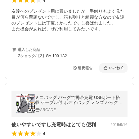
4
友達へのプレゼント用に買いましたが、手触りもよく見た
目が何ら問題ないですし、箱も割りと綺麗な方なので友達
のプレゼントには丁度よかったですし喜ばれました。

また機会があれば、ぜひ利用してみたいです。
購入した商品
Gショック/【2】GA-100-1A2
違反報告
いいね
0
ミニバッグ バッグで携帯充電 USBポート搭
載 ケーブル付 ボディバッグ メンズ バッグ
ワンショルダー ボディーバッグ おしゃれ 軽
ARCADE
量 斜めがけ/爆買
使いやすいですし充電時はとても便利です…
2019/9/16
4