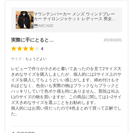
マウンテンパーカー メンズ ウィンドブレー
カー ナイロンジャケット レディース 男女兼
用 小さいサイズ 大きいサイズ XS S M L XL
ARCADE
XXL 3XL 4XL 5XL 6XL/爆買
実際に手にとると…
2019/10/31
4
サイズ
：
ちょうどよい
レビューで作りが小さめと書いてあったのを見て2サイズ大
きめなサイズを購入しましたが、個人的には2サイズ上のサ
イズを購入してちょうどいい感じがします。締め付けもそ
れほどなく、色合いも実際の物はブラックならブラックと
ハッキリしていて色ボケ感も特にありません。普段はXL(L
L)のサイズの物を買いますが、この商品に関しては1~2サイ
ズ大きめなサイズを選ぶことをお勧めします。

個人的にはお買い得だったので4色まとめて買って正解でし
た。