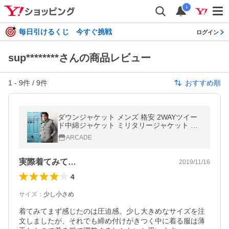
i
毎日引けるくじ 今すぐ挑戦
ログイン
sup********さんの商品レビュー
1
-
9
件 /
9
件
おすすめ順
ダウンジャケット メンズ 格安 2WAYツイー
ド中綿ジャケット ミリタリージャケット メ
ンズ メンズ ダウンコート 中綿ジャケット 2
ARCADE
021 秋 冬/爆買 父の日
実際着てみて…
2019/11/16
4
サイズ
：
少し小さめ
着てみてまず感じたのは圧迫感。少し大きめなサイズを注
文しましたが、それでも締め付けがきつく中に着る服は薄