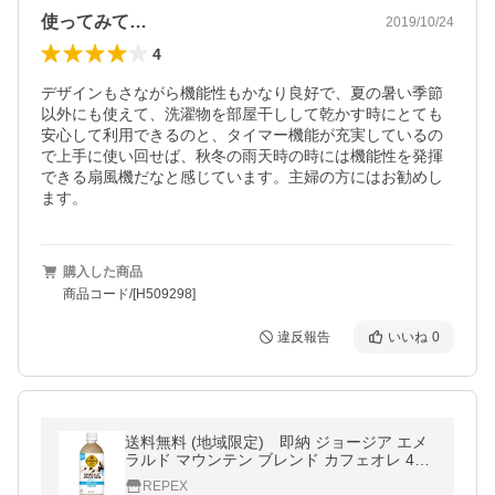
使ってみて…
2019/10/24
4
デザインもさながら機能性もかなり良好で、夏の暑い季節
以外にも使えて、洗濯物を部屋干しして乾かす時にとても
安心して利用できるのと、タイマー機能が充実しているの
で上手に使い回せば、秋冬の雨天時の時には機能性を発揮
できる扇風機だなと感じています。主婦の方にはお勧めし
ます。
購入した商品
商品コード/[H509298]
違反報告
いいね
0
送料無料 (地域限定) 即納 ジョージア エメ
ラルド マウンテン ブレンド カフェオレ 440
ml PET × 24本 コカ コーラ GEORGIA 北海
REPEX