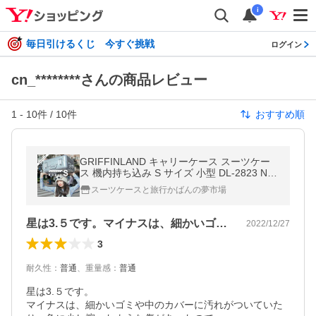
i
毎日引けるくじ 今すぐ挑戦
ログイン
cn_********さんの商品レビュー
1
-
10
件 /
10
件
おすすめ順
GRIFFINLAND キャリーケース スーツケー
ス 機内持ち込み S サイズ 小型 DL-2823 NO
BLE フレーム 軽量 人気 キャリーバッグ グ
スーツケースと旅行かばんの夢市場
リフィンランド ハード 2泊3日
星は3.５です。マイナスは、細かいゴミ…
2022/12/27
3
耐久性
：
普通
、
重量感
：
普通
星は3.５です。

マイナスは、細かいゴミや中のカバーに汚れがついていた