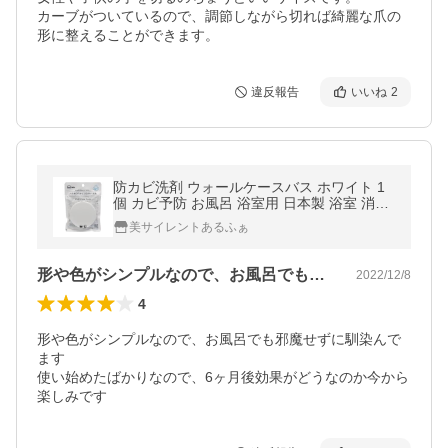
カーブがついているので、調節しながら切れば綺麗な爪の
形に整えることができます。
違反報告
いいね
2
防カビ洗剤 ウォールケースバス ホワイト 1
個 カビ予防 お風呂 浴室用 日本製 浴室 消臭
梅雨 湿気 bio labo onedum (メール便対象品)
美サイレントあるふぁ
形や色がシンプルなので、お風呂でも邪魔…
2022/12/8
4
形や色がシンプルなので、お風呂でも邪魔せずに馴染んで
ます

使い始めたばかりなので、6ヶ月後効果がどうなのか今から
楽しみです