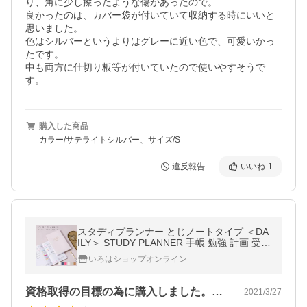
り、角に少し擦ったような傷があったので。

良かったのは、カバー袋が付いていて収納する時にいいと
思いました。

色はシルバーというよりはグレーに近い色で、可愛いかっ
たです。

中も両方に仕切り板等が付いていたので使いやすそうで
す。
購入した商品
カラー/サテライトシルバー、サイズ/S
違反報告
いいね
1
スタディプランナー とじノートタイプ ＜DA
ILY＞ STUDY PLANNER 手帳 勉強 計画 受験
韓国 スケジュール かわいいおしゃれ (gss)
いろはショップオンライン
資格取得の目標の為に購入しました。ノー…
2021/3/27