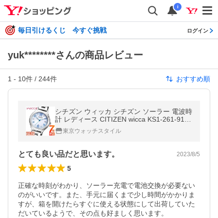
i
毎日引けるくじ 今すぐ挑戦
ログイン
yuk********さんの商品レビュー
1
-
10
件 /
244
件
おすすめ順
シチズン ウィッカ シチズン ソーラー 電波時
計 レディース CITIZEN wicca KS1-261-91
エコドライブ シチズン ソーラー充電 ダイヤ
東京ウォッチスタイル
モンド 小ぶり 華奢 爆買
とても良い品だと思います。
2023/8/5
5
正確な時刻がわかり、ソーラー充電で電池交換が必要ない
のがいいです。また、手元に届くまで少し時間がかかりま
すが、箱を開けたらすぐに使える状態にして出荷していた
だいているようで、その点も好ましく思います。
