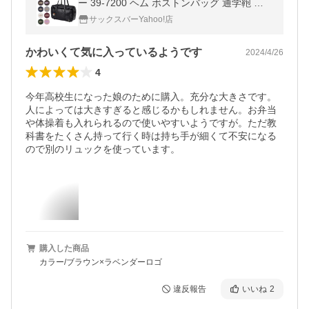
ー 39-7200 ヘム ボストンバッグ 通学鞄 お
しゃれ 通学 カラフル_29
サックスバーYahoo!店
かわいくて気に入っているようです
2024/4/26
4
今年高校生になった娘のために購入。充分な大きさです。
人によっては大きすぎると感じるかもしれません。お弁当
や体操着も入れられるので使いやすいようですが。ただ教
科書をたくさん持って行く時は持ち手が細くて不安になる
ので別のリュックを使っています。
購入した商品
カラー/ブラウン×ラベンダーロゴ
違反報告
いいね
2