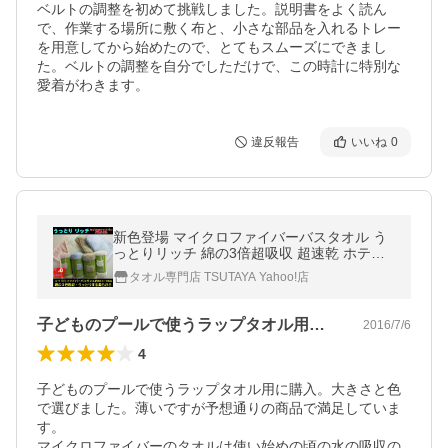
ベルトの調整を初めて挑戦しました。説明書をよく読ん
で、作業する場所に敷く布と、小さな部品を入れるトレー
を用意してから始めたので、とてもスムーズにできまし
た。ベルトの調整を自分でしただけで、この時計に特別な
愛着がわきます。
違反報告
いいね
0
新色登場 マイクロファイバーバスタオル う
っとりリッチ 綿の3倍超吸収 超速乾 ホテル
タイプ
タオル専門店 TSUTAYA Yahoo!店
子どものプールで使うラップタオル用に購…
2016/7/6
4
子どものプールで使うラップタオル用に購入。大きさと色
で選びました。薄いですが予想通りの商品で満足していま
す。

マイクロファイバーのタオルは使い始めの頃の水の吸収の