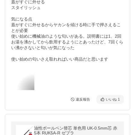
蓋がすぐに外せる

スタイリッシュ

気になる点

蓋がすぐに外せるからヤカンを傾ける時に手で押さえるこ
とが必要

使い始めに機械油のような匂いがある。説明書には1、2回
お湯を沸かしてから飲用するようにとあったけど、7回くら
い沸かさないと匂いが気になった

使い始めの匂いさえ取れればいい商品だと思います
違反報告
いいね
1
油性ボールペン替芯 単色用 UK-0.5mm芯 赤
5本 RUK5A-R ゼブラ