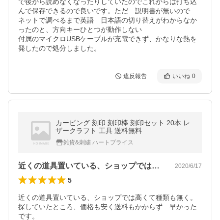
で後から読めなくなったりしていたのでこれからは打ち込
んで保存できるので良いです。ただ　説明書が無いので　
ネットで調べるまで英語　日本語の切り替えがわからなか
ったのと、方向キーひとつが動作しない

付属のマイクロUSBケーブルが充電できず、かなりな熱を
発したので処分しました。
違反報告
いいね
0
カービング 刻印 刻印棒 刻印セット 20本 レ
ザークラフト 工具 送料無料
雑貨&刺繍 ハートプライス
近くの道具置いている、ショップでは高く…
2020/6/17
5
近くの道具置いている、ショップでは高くて種類も無く。

探していたところ、価格も安く送料もかからず　早かった
です。
