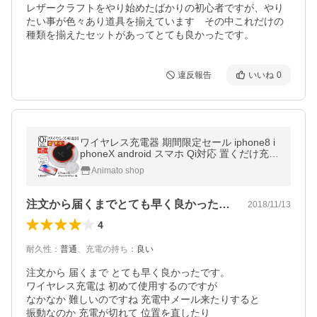
レザークラフトをやり始めたばかりの初心者ですが、やり
たい事が色々あり道具を揃えています　その中これだけの
種類を揃えたセットがあってとても良かったです。
違反報告
いいね
0
ワイヤレス充電器 期間限定セール iphone8 i
phoneX android スマホ Qi対応 置くだけ充電
充電パッド
Animato shop
注文から届くまでとても早く良かったです…
2018/11/13
4
耐久性
：
普通
、
充電の持ち
：
良い
注文から 届くまで とても早く良かったです。

ワイヤレス充電は 初めて使用するのですが

なかなか 難しいのですね 充電中メール来たりすると

振動なのか 充電が切れて 位置を直したり 
