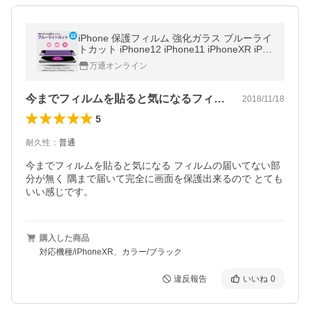
iPhone 保護フィルム 強化ガラス ブルーライ
トカット iPhone12 iPhone11 iPhoneXR iPho
neXS Max iPhone8 7 Plus 各種対応 硬度9H
万通オンライン
アイフォン セール
今までフィルムを貼ると気になるフィルム…
2018/11/18
5
耐久性
：
普通
今までフィルムを貼ると気になる フィルムの届いてない部
分が無く 隅まで届いて完全に画面を保護出来るので とても
いい感じです。
購入した商品
対応機種/iPhoneXR、カラー/ブラック
違反報告
いいね
0