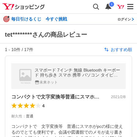
i
毎日引けるくじ 今すぐ挑戦
ログイン
tet********さんの商品レビュー
1
-
10
件 /
17
件
おすすめ順
スマボード 7インチ 無線 Bluetooth キーボー
ド 持ち歩き スマホ 携帯 パソコン タイピン
グ デザイン おしゃれ iPhone Android iPad S
未来ネット
MA3
コンパクトで文字変換等普通にスマホがp…
2021/2/8
4
耐久性
：
普通
コンパクトで　文字変換等　普通にスマホがpcの様に使え
るのでとても便利です。会議や図書館でのメモが走り書き