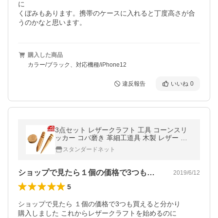
に

くぼみもあります。携帯のケースに入れると丁度高さが合
うのかなと思います。
購入した商品
カラー/ブラック、対応機種/iPhone12
違反報告
いいね
0
3点セット レザークラフト 工具 コーンスリ
ッカー コバ磨き 革細工道具 木製 レザー ク
ラフト 用具 スリッカー スティック へり磨き
スタンダードネット
革 送料無料
ショップで見たら１個の価格で3つも買え…
2019/6/12
5
ショップで見たら １個の価格で3つも買えると分かり

購入しました これからレザークラフトを始めるのに
