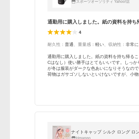
スポーツオーソリティ Yahoo!店
通勤用に購入しました。紙の資料を持ち
4
耐久性
：
普通
、
重量感
：
軽い
、
収納性
：
非常に
通勤用に購入しました。紙の資料を持ち帰るこ
Cはなし）使い勝手はとてもいいです。しっか
が冬は服装がダークな色あいになりそうなので
荷物はガサゴソしないといけないですが、小物
ナイトキャップ シルク ロング ロング
Hmango