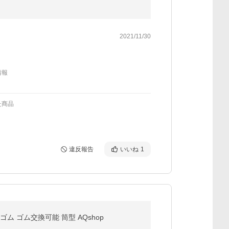
2021/11/30
情報
た商品
違反報告
いいね
1
ム ゴム交換可能 筒型 AQshop