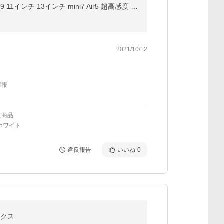
【売れ筋1位】タッチペン iPad ペンシル 極細 スタイラスペン iPad A16 第11世代 10 9876 iPad Air Pro 12.9 11インチ 13インチ mini7 Air5 超高感度 Type-C充電
2021/10/12
情報
た商品
ホワイト
違反報告
いいね
0
ックス