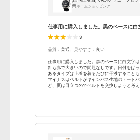
(国内正規品) CASIO ウェーブセプ
ホームショッピング
仕事用に購入しました。黒のベースに白
3
品質
：
普通
、
見やすさ
：
良い
仕事用に購入しました。黒のベースに白文字は
針も赤で大きいので問題なしです。日付をぱっ
あるタイプは上着を着るたびに干渉することも
マイナスはベルトがキャンバス生地のトートバ
ど、夏は目立つのでベルトを交換しようと考え