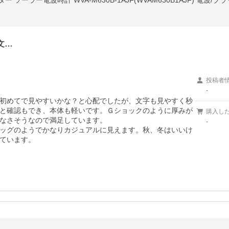
ター ソーラー電波時計 WVA-M630B-1AJF(WVAM630B1AJF) 電波
文…
投稿者
-
初めてで見やすいかな？と心配でしたが、文字も見やすく秒
と確認もでき、本体も軽いです。Ｇショックのように厚みが
購入し
なさそうなので満足しています。

-
ッグのようでかなりカジュアルに見えます。秋、冬はいいけ
ています。