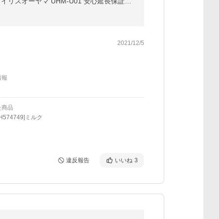
加湿器 超音波式 卓上加湿器 おしゃれ 小型 卓上 上部給水 車載用 280ml 上から給水 USB 車 省エネ 節電 アイリスオーヤマ UHM-U01 安心延長保証対象
2021/12/5
情報
た商品
H574749]ミルク
違反報告
いいね
3