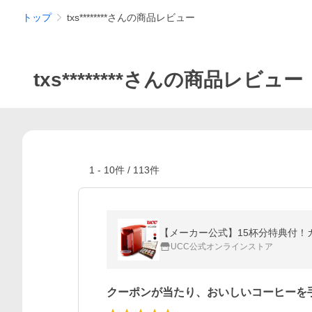
トップ
txs********さんの商品レビュー
txs********さんの商品レビュー
1
-
10
件 /
113
件
【メーカー公式】15杯分特典付！カプ
UCC公式オンラインストア
クーポンが当たり、おいしいコーヒーを