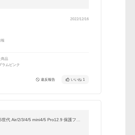
2022/12/16
情報
た商品
プラムピンク
違反報告
いいね
1
ペーパーライクフィルム iPad Air11 Pro11(M5/M4) 第11世代 A16 第10世代 mini7 mini6 第9/8/7世代 第7/6/5世代 Air/2/3/4/5 mini4/5 Pro12.9 保護フィルム