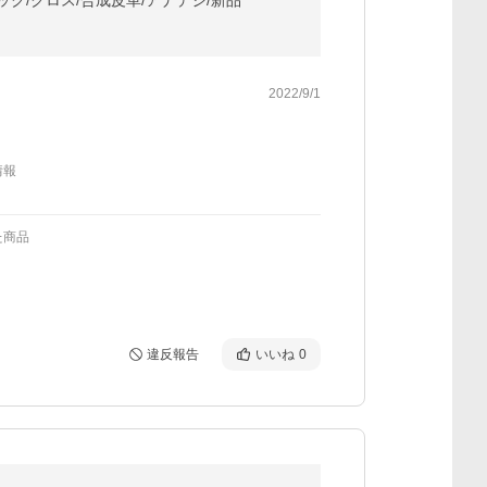
/ブラック/クロス/合成皮革/アナデジ/新品
2022/9/1
情報
た商品
違反報告
いいね
0