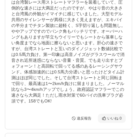
は台湾製レース用ストレートマフラーを装着していて、圧
倒的な速さには大満足だったのですが、やはり音の大きさ
と台湾風の外観がイマイチに感じていました。大型モデル
共用のサイレンサーが異様に大きく見えますが、エキパイ
の半分までチタン製故に超軽く、S字切り返しも問題無し。
ややアップですのでバンク角もバッチリです。オーバーハ
ングもありますが竿立ちウイリーでもシートから落車しな
い角度までなら地面に擦らないと思います。肝心の速さで
すが、台湾ストレートと互いのダイノジェット数値比較で
は0.5馬力負け。第一印象は高音ノイズがグラスウールで消
音され近所迷惑にならない音量・音質。でも走り出すとブ
ォフォーン！と高回転で回ってる感のあるレーシングサウ
ンド。体感加速的には0.5馬力分遅いと思ったけどタイム計
測はほぼ同じでした。そして台湾ストレートと同じ回転ま
で回り、最高速は1〜2km/h負けに留まりました。ノーマル
比なら3〜4km/hアップでしょう。政府認証マフラーでこの
速さなら大満足！ただし雨水対策で60パイの洗車プラグ必
須です。158でもOK!
違反報告
いいね
0