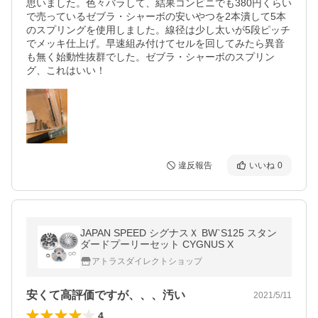
思いました。色々バラして、結果コンビニでも380円くらい
で売っているゼブラ・シャーボの安いやつを2本潰して5本
のスプリングを使用しました。線径は少し太いが5段ピッチ
でメッキ仕上げ。早速組み付けてセルを回してみたら異音
も無く始動性抜群でした。ゼブラ・シャーボのスプリン
グ、これはいい！
違反報告
いいね
0
JAPAN SPEED シグナスＸ BW`S125 スタン
ダードプーリーセット CYGNUS X
アトラスダイレクトショップ
安くて高評価ですが、、、汚い
2021/5/11
4