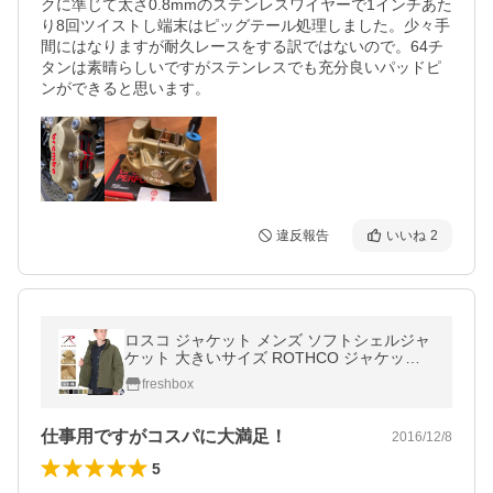
クに準じて太さ0.8mmのステンレスワイヤーで1インチあた
り8回ツイストし端末はピッグテール処理しました。少々手
間にはなりますが耐久レースをする訳ではないので。64チ
タンは素晴らしいですがステンレスでも充分良いパッドピ
ンができると思います。
違反報告
いいね
2
ロスコ ジャケット メンズ ソフトシェルジャ
ケット 大きいサイズ ROTHCO ジャケット
アウター フリース ミリタリー USAモデル
freshbox
【正規代理店】
仕事用ですがコスパに大満足！
2016/12/8
5