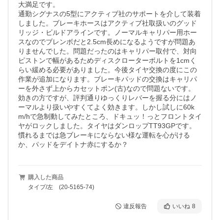
大満足です。

通勤シグナスの5型にアクティブ社のサポートを介して装着
しました。ブレーキホースはアクティブ社取扱いのグッド
リッジ・ビルドアラインです。ノーマルキャリパー用ホー
スなのでブレンボだと2.5cm長めになるようですが問題あ
りませんでした。問題だったのはキャリパー取付で、対向
ピストンで幅があるためディスクローターボルトを1cmく
らい緩める必要がありました。今後タイヤ交換の度にこの
作業が追加になります。ブレーキパッドの交換はキャリパ
ーを外さず上からカセットポン(古)なので問題ないです。

効きの方ですが、評判通りゆっくりレバーを握る分にはノ
ーマルより扱いやすくてよく効きます。しかし試しに60k
m/hで急制動してみたところ、ドキュッ！っとフロントタイ
ヤがロックしました。タイヤはダンロップTT93GPです。
慣れるまでは急ブレーキにならない様な運転を心がける
か、パッドをデイトナ赤にするか？
購入した商品
タイプ/左 (20-5165-74)
違反報告
いいね
8