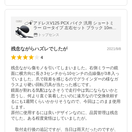
アドレスV125 PCX バイク 汎用 ショートミ
ラー ロータイプ 左右セット ブラック 10mm
正ネジ アダプター付 ハンドルミラー カスタ
トップセンス
ムパーツ
残念ながらハズレでしたが
2021/9/8
4
残念ながら傷モノを引いてしまいました。右側ミラーの鏡
面に横方向に長さ3センチから10センチの点線傷が3本入っ
ていました。爪で段差を感じるのでグラインダーの様なガ
ラスより硬い回転刃具が当たった感じです。

鏡面が割れる気配はなさそうで走行中は気にならないかと
思うし、何より直ぐ装着したいのに遠方なので交換依頼す
るにも1週間くらいかかりそうなので、今回はこのまま使用
します。

原付に使用するには良いデザインなのに、品質管理は残念
でした。ある程度覚悟はしていましたが。

　取付走行後の追記ですが、当日は雨天だったのですが、