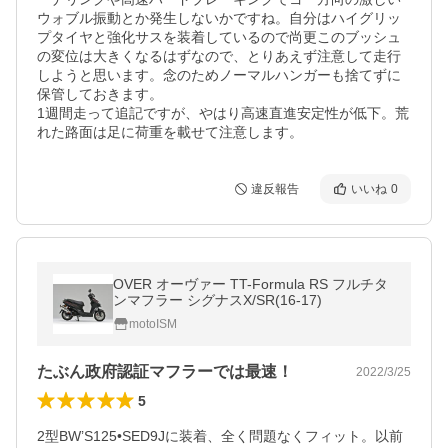
ウォブル振動とか発生しないかですね。自分はハイグリッ
プタイヤと強化サスを装着しているので尚更このブッシュ
の変位は大きくなるはずなので、とりあえず注意して走行
しようと思います。念のためノーマルハンガーも捨てずに
保管しておきます。

1週間走って追記ですが、やはり高速直進安定性が低下。荒
違反報告
いいね
0
OVER オーヴァー TT-Formula RS フルチタ
ンマフラー シグナスX/SR(16-17)
motoISM
たぶん政府認証マフラーでは最速！
2022/3/25
5
2型BW’S125•SED9Jに装着、全く問題なくフィット。以前