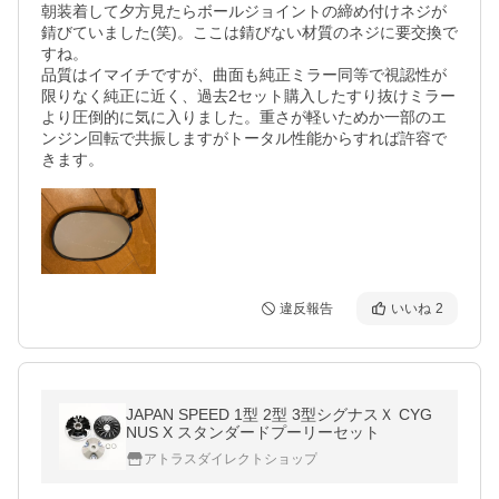
朝装着して夕方見たらボールジョイントの締め付けネジが
錆びていました(笑)。ここは錆びない材質のネジに要交換で
すね。

品質はイマイチですが、曲面も純正ミラー同等で視認性が
限りなく純正に近く、過去2セット購入したすり抜けミラー
より圧倒的に気に入りました。重さが軽いためか一部のエ
ンジン回転で共振しますがトータル性能からすれば許容で
きます。
違反報告
いいね
2
JAPAN SPEED 1型 2型 3型シグナスＸ CYG
NUS X スタンダードプーリーセット
アトラスダイレクトショップ