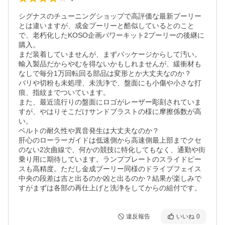
シグナスのチューニングショップで高評価な最新プーリー
とは違いますが、成金プーリーと酷似しているとのこと
で、老朽化したKOSO企画パワーキット2プーリーの後継に
購入。

まだ装着していませんが、まずパッケージからして汚い。

輸入製品だからやむを得ないかもしれませんが、緩衝材も
なしで毎分1万回転回る部品は変形とか大丈夫なのか？

バリや切粉も未処理、未洗浄で、盤面にも小傷や小さな打
痕、指紋までついています。

また、最近流行りの盤面にロゴがレーザー彫刻されていま
すが、やはりそこだけサンドブラストの様に摩擦係数が高
い。

ベルトの耐久性や異音発生は大丈夫なのか？

肝心のローラーガイドは低速側から高速側最上部までクセ
のない2次曲線で、何かの競技に特化してもなく、通勤や街
乗り用に期待しています。ランププレートのスライドピー
スも高精度。ただし金成プーリー同様のドライブフェイス
中央の段差は吉と出るのか凶と出るのか？結果が楽しみで
すがまずは各部の再仕上げと洗浄をしてからの組付です。
違反報告
いいね
0