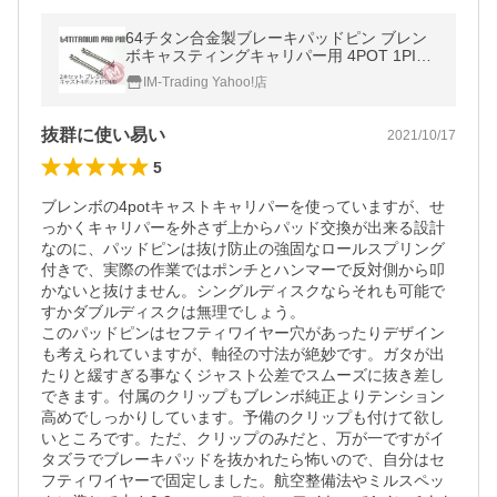
64チタン合金製ブレーキパッドピン ブレン
ボキャスティングキャリパー用 4POT 1PIN
用 焼き色なし 2本セット
IM-Trading Yahoo!店
抜群に使い易い
2021/10/17
5
ブレンボの4potキャストキャリパーを使っていますが、せ
っかくキャリパーを外さず上からパッド交換が出来る設計
なのに、パッドピンは抜け防止の強固なロールスプリング
付きで、実際の作業ではポンチとハンマーで反対側から叩
かないと抜けません。シングルディスクならそれも可能で
すかダブルディスクは無理でしょう。

このパッドピンはセフティワイヤー穴があったりデザイン
も考えられていますが、軸径の寸法が絶妙です。ガタが出
たりと緩すぎる事なくジャスト公差でスムーズに抜き差し
できます。付属のクリップもブレンボ純正よりテンション
高めでしっかりしています。予備のクリップも付けて欲し
いところです。ただ、クリップのみだと、万が一ですがイ
タズラでブレーキパッドを抜かれたら怖いので、自分はセ
フティワイヤーで固定しました。航空整備法やミルスペッ