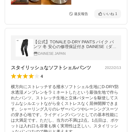
違反報告
いいね
1
【公式】TONALE D-DRY PANTS バイク パ
ンツ 冬 安心の修理保証付き DAINESE（ダイ
ネーゼ）
DAINESE JAPAN
スタイリッシュなソフトシェルパンツ
2022/2/13
4
横方向にストレッチする撥水ソフトシェル生地にD-DRY防
水透湿メンブレンをラミネートしたという最強生地で作ら
れたパンツ。ストレッチ生地と立体パターンを駆使してス
リムなシルエットながら全くストレスなく屈伸開脚できま
す。シャーリング入りのレザーパンツやレーシングスーツ
の穿き心地です。ライディングパンツとしての基本性能に
は大満足です。ただし、当方の不満は2点。1点目は、ポケ
ットは入れ口も容量も狭く実用性は乏しい。スタイリッシ
ュなパンツなので飾りと考えます。
