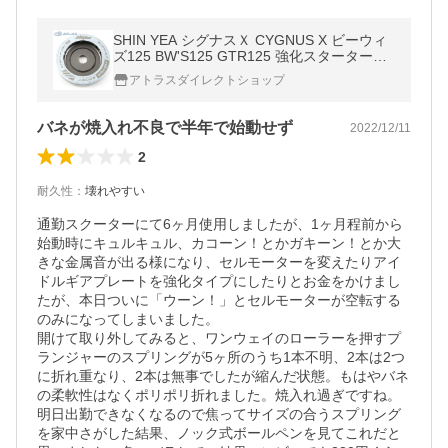
SHIN YEA シグナスＸ CYGNUS X ビーウィ
ズ125 BW'S125 GTR125 強化スターターク
ラッチ ワンウェイクラッチ 5珠タイプ
アトラスダイレクトショップ
バネが焼入れ不良で半年で始動せず
2022/12/11
2
耐久性
：
壊れやすい
通勤スクーターにて6ヶ月使用しましたが、1ヶ月程前から
始動時にキュルキュル、カコーン！とかガキーン！とか大
きな金属音が出る様になり、セルモーターを変えたりアイ
ドルギアプレートを強化タイプにしたりとお金をかけまし
たが、本日ついに「ウーン！」とセルモーターが空転する
のみになってしまいました。

開けて取り外してみると、ワンウェイのローラーを押すプ
ランジャーのスプリングが5ヶ所のうち1本不明、2本は2つ
に折れ重なり、2本は無事でしたが縮んだ状態。もはやバネ
の柔軟性はなくポリポリ折れました。焼入れ過ぎですね。

明日出勤できなくなるので焦ってサイズの合うスプリング
を家中さがした結果、ノック式ボールペンを見てこれだと