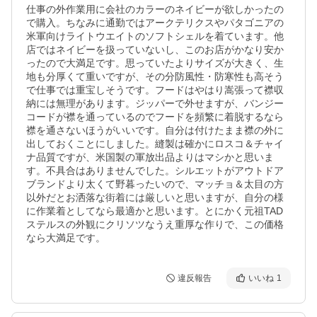
仕事の外作業用に会社のカラーのネイビーが欲しかったの
で購入。ちなみに通勤ではアークテリクスやパタゴニアの
米軍向けライトウエイトのソフトシェルを着ています。他
店ではネイビーを扱っていないし、このお店がかなり安か
ったので大満足です。思っていたよりサイズが大きく、生
地も分厚くて重いですが、その分防風性・防寒性も高そう
で仕事では重宝しそうです。フードはやはり嵩張って襟収
納には無理があります。ジッパーで外せますが、バンジー
コードが襟を通っているのでフードを頻繁に着脱するなら
襟を通さないほうがいいです。自分は付けたまま襟の外に
出しておくことにしました。縫製は確かにロスコ＆チャイ
ナ品質ですが、米国製の軍放出品よりはマシかと思いま
す。不具合はありませんでした。シルエットがアウトドア
ブランドより太くて野暮ったいので、マッチョ＆太目の方
以外だとお洒落な街着には厳しいと思いますが、自分の様
に作業着としてなら最適かと思います。とにかく元祖TAD
ステルスの外観にクリソツなうえ重厚な作りで、この価格
なら大満足です。
違反報告
いいね
1