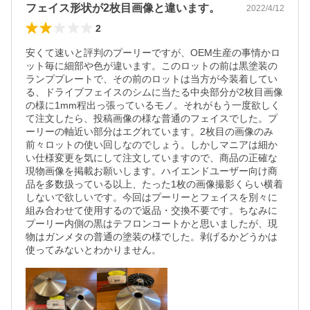
フェイス形状が2枚目画像と違います。
2022/4/12
2
安くて速いと評判のプーリーですが、OEM生産の事情かロ
ット毎に細部や色が違います。このロットの前は黒塗装の
ランププレートで、その前のロットは当方が今装着してい
る、ドライブフェイスのシムに当たる中央部分が2枚目画像
の様に1mm程出っ張っているモノ。それがもう一度欲しく
て注文したら、投稿画像の様な普通のフェイスでした。プ
ーリーの軸近い部分はエグれています。2枚目の画像のみ
前々ロットの使い回しなのでしょう。しかしマニアは細か
い仕様変更を気にして注文していますので、商品の正確な
現物画像を掲載お願いします。ハイエンドユーザー向け商
品を多数扱っている以上、たった1枚の画像撮影くらい横着
しないで欲しいです。今回はプーリーとフェイスを別々に
組み合わせて使用するので返品・交換不要です。ちなみに
プーリー内側の黒はテフロンコートかと思いましたが、現
物はガンメタの普通の塗装の様でした。剥げるかどうかは
使ってみないとわかりません。