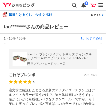
i
毎日引けるくじ 今すぐ挑戦
ログイン
tac********さんの商品レビュー
1
-
10
件 /
66
件
おすすめ順
brembo ブレンボ 4ポットキャスティングキ
ャリパー 40mmピッチ (左 : 20.5165.74 / 20-
5165-74) (右 : 20.5165.84 / 20-5165-84) バ
ラフアンドロード ヤフー店
イク ブレーキキャリパー
これぞブレンボ
2021/8/29
5
注文前に確認したところ最新のアノダイズドチタンとはア
ルマイトカラーが違うだけで、物自体は同じだそうです。

確かにいかにも感強いベタなチタンゴールドですが、何十
年にも渡ってブレンボと言えばこのカラーですので自分は