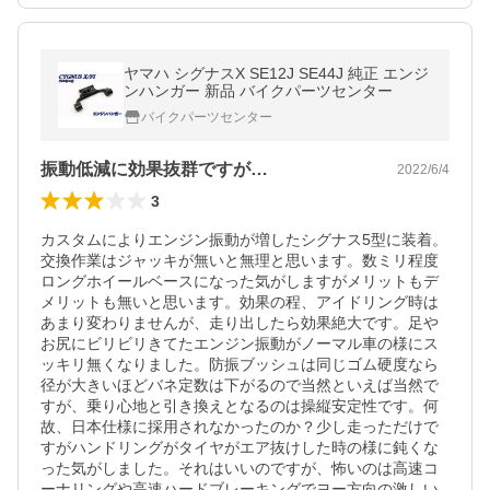
ヤマハ シグナスX SE12J SE44J 純正 エンジ
ンハンガー 新品 バイクパーツセンター
バイクパーツセンター
振動低減に効果抜群ですが…
2022/6/4
3
カスタムによりエンジン振動が増したシグナス5型に装着。

交換作業はジャッキが無いと無理と思います。数ミリ程度
ロングホイールベースになった気がしますがメリットもデ
メリットも無いと思います。効果の程、アイドリング時は
あまり変わりませんが、走り出したら効果絶大です。足や
お尻にビリビリきてたエンジン振動がノーマル車の様にス
ッキリ無くなりました。防振ブッシュは同じゴム硬度なら
径が大きいほどバネ定数は下がるので当然といえば当然で
すが、乗り心地と引き換えとなるのは操縦安定性です。何
故、日本仕様に採用されなかったのか？少し走っただけで
すがハンドリングがタイヤがエア抜けした時の様に鈍くな
った気がしました。それはいいのですが、怖いのは高速コ
ーナリングや高速ハードブレーキングでヨー方向の激しい