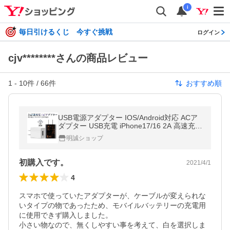
i
毎日引けるくじ 今すぐ挑戦
ログイン
cjv********さんの商品レビュー
1
-
10
件 /
66
件
おすすめ順
USB電源アダプター IOS/Android対応 ACア
ダプター USB充電 iPhone17/16 2A 高速充電
PSE認証 ゲーム機/スマホ充電器 ACコンセン
明誠ショップ
ト【PL保険加入済み製品・安心】
初購入です。
2021/4/1
4
スマホで使っていたアダプターが、ケーブルが変えられな
いタイプの物であったため、モバイルバッテリーの充電用
に使用できず購入しました。

小さい物なので、無くしやすい事を考えて、白を選択しま