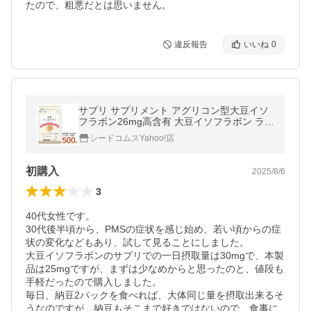
たので、粗悪だとは思いません。
違反報告
いいね
0
サプリ サプリメント アグリコン型大豆イソ
フラボン26mg高含有 大豆イソフラボン ラク
トビオン酸配合 ビタミンD 葉酸 サプリ サプ
シードコムスYahoo!店
リメント 約1ヵ月分
初購入
2025/8/6
3
40代女性です。

30代後半頃から、PMSの症状を感じ始め、若い頃からの症
状の変化などもあり、試して見ることにしました。

大豆イソフラボンのサプリでの一日摂取量は30mgで、本製
品は25mgですが、まずは少なめからと思ったのと、値段も
手軽だったので購入しました。

毎日、納豆2パックを食べれば、大体同じ量を摂取出来るそ
うなのですが、納豆もそこまで好きではないので、食事に