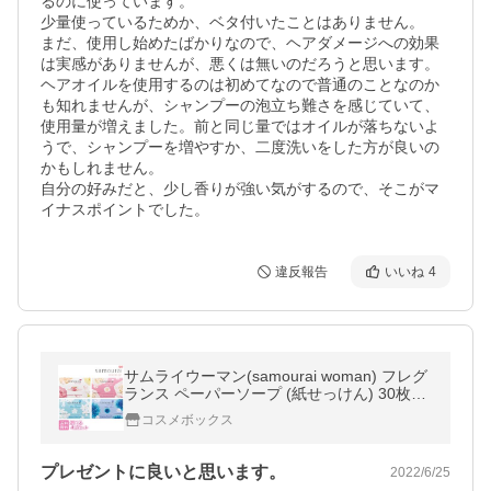
るのに使っています。

少量使っているためか、ベタ付いたことはありません。

まだ、使用し始めたばかりなので、ヘアダメージへの効果
は実感がありませんが、悪くは無いのだろうと思います。

ヘアオイルを使用するのは初めてなので普通のことなのか
も知れませんが、シャンプーの泡立ち難さを感じていて、
使用量が増えました。前と同じ量ではオイルが落ちないよ
うで、シャンプーを増やすか、二度洗いをした方が良いの
かもしれません。

自分の好みだと、少し香りが強い気がするので、そこがマ
イナスポイントでした。
違反報告
いいね
4
サムライウーマン(samourai woman) フレグ
ランス ペーパーソープ (紙せっけん) 30枚入
選べる4点 SPR【メール便送料無料】
コスメボックス
プレゼントに良いと思います。
2022/6/25