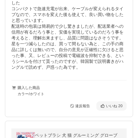
した

コンパクトで急速充電が出来、ケーブルが変えられるタイ
プなので、スマホを変えた後も使えて、良い買い物をした
と思っています。

配送時の包装は簡易的で少し驚きましたが、配送業者への
信用が有るだろう事と、安価を実現しているのだろう事を
考えると、理解出来ますし、品質に問題はなさそうです。

星を一つ減らしたのは、買って間もない為と、この手の商
品に詳しくは無いので、自分の意見が正確性に欠けると思
った事、又、レビューの投稿で電磁波を抑制できる、とい
うシールを付けて貰ったのですが、韓国製で説明書きがハ
ングルで読めず、戸惑った為です。
購入した商品
カラー/ホワイト
違反報告
いいね
20
ペットブラシ 犬 猫 グルーミング グローブ