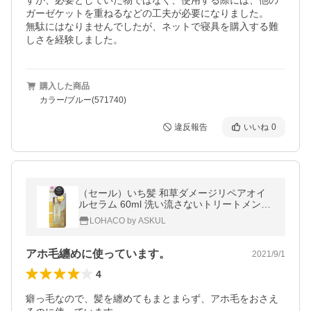
すが、必要としていた物ではなく、使用する際には、他の
ガーゼケットを重ねるなどの工夫が必要になりました。

無駄にはなりませんでしたが、ネットで寝具を購入する難
しさを経験しました。
購入した商品
カラー/ブルー(571740)
違反報告
いいね
0
（セール）いち髪 和草ダメージリペアオイ
ルセラム 60ml 洗い流さないトリートメント
クラシエ
LOHACO by ASKUL
アホ毛纏めに使っています。
2021/9/1
4
癖っ毛なので、髪を纏めてもまとまらず、アホ毛をおさえ