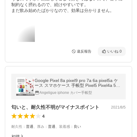
制約なく摂れるので、続けやすいです。

まだ飲み始めたばかりなので、効果は分かりません。
違反報告
いいね
0
Google Pixel 8a pixel9 pro 7a 6a pixel5a ケ
ース スマホケース 手帳型 Pixel5 Pixel4a 5G
カバー G4S1M G5NZ6 G025H G025M 手帳
Angeligue iphone カバー手帳型
型ケース スマホケース
匂いと、耐久性不明がマイナスポイント
2021/8/5
4
耐久性
：
普通
、
厚み
：
普通
、
装着感
：
良い
初購入
