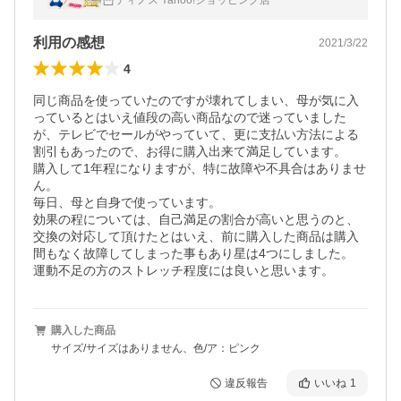
ディノス Yahoo!ショッピング店
利用の感想
2021/3/22
4
同じ商品を使っていたのですが壊れてしまい、母が気に入
っているとはいえ値段の高い商品なので迷っていました
が、テレビでセールがやっていて、更に支払い方法による
割引もあったので、お得に購入出来て満足しています。

購入して1年程になりますが、特に故障や不具合はありませ
ん。

毎日、母と自身で使っています。

効果の程については、自己満足の割合が高いと思うのと、
交換の対応して頂けたとはいえ、前に購入した商品は購入
間もなく故障してしまった事もあり星は4つにしました。

運動不足の方のストレッチ程度には良いと思います。
購入した商品
サイズ/サイズはありません、色/ア：ピンク
違反報告
いいね
1