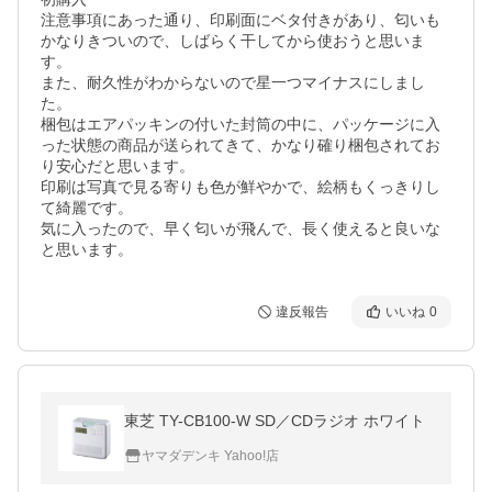
注意事項にあった通り、印刷面にベタ付きがあり、匂いも
かなりきついので、しばらく干してから使おうと思いま
す。

また、耐久性がわからないので星一つマイナスにしまし
た。

梱包はエアパッキンの付いた封筒の中に、パッケージに入
った状態の商品が送られてきて、かなり確り梱包されてお
り安心だと思います。

印刷は写真で見る寄りも色が鮮やかで、絵柄もくっきりし
て綺麗です。

気に入ったので、早く匂いが飛んで、長く使えると良いな
と思います。
違反報告
いいね
0
東芝 TY-CB100-W SD／CDラジオ ホワイト
ヤマダデンキ Yahoo!店