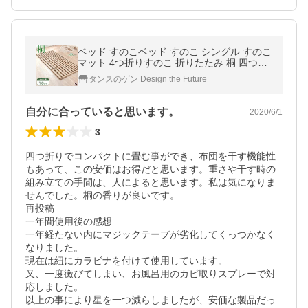
ベッド すのこベッド すのこ シングル すのこ
マット 4つ折りすのこ 折りたたみ 桐 四つ折
りすのこベッド スノコマット 梅雨
タンスのゲン Design the Future
自分に合っていると思います。
2020/6/1
3
四つ折りでコンパクトに畳む事ができ、布団を干す機能性
もあって、この安価はお得だと思います。重さや干す時の
組み立ての手間は、人によると思います。私は気になりま
せんでした。桐の香りが良いです。

再投稿

一年間使用後の感想

一年経たない内にマジックテープが劣化してくっつかなく
なりました。

現在は紐にカラビナを付けて使用しています。

又、一度黴びてしまい、お風呂用のカビ取りスプレーで対
応しました。

以上の事により星を一つ減らしましたが、安価な製品だっ