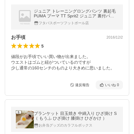
ジュニア トレーニングロングパンツ 裏起毛
PUMA プーマ TT Sprit2 ジュニア 裏付パン
ツ 654990
フタバスポーツフットボール店
お手頃
2016/12/2
5
値段がお手頃でいい買い物が出来ました。

ウエストはゴムと紐がついているのですが

少し通常の160センチのものより大きめに思いました。
違反報告
いいね
0
ブランケット 目玉焼き 中綿入り ひざ掛け S
（ もうふ ひざ掛け 膝掛け ひざかけ ）
お弁当グッズのカラフルボックス