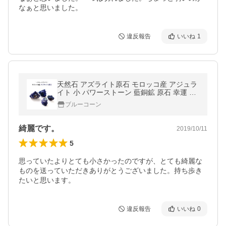
なぁと思いました。
違反報告
いいね
1
天然石 アズライト原石 モロッコ産 アジュラ
イト 小 パワーストーン 藍銅鉱 原石 幸運 安
らぎ 浄化 魔除け 石 鉱物 ギフト お守り ギフ
ブルーコーン
ト プレゼント azurite
綺麗です。
2019/10/11
5
思っていたよりとても小さかったのですが、とても綺麗な
ものを送っていただきありがとうございました。持ち歩き
たいと思います。
違反報告
いいね
0