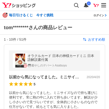
i
毎日引けるくじ 今すぐ挑戦
ログイン
tom********さんの商品レビュー
1
-
10
件 /
51
件
おすすめ順
オラクルカード 日本の神様カードミニ 日本
語解説書付属
癒やしのデパートAsatsuyu
以前から気になってました。ミニサイズな…
2020/4/20
5
以前から気になってました。ミニサイズなので持ち運びに
便利です。常に鞄の中に入れて持ち歩いてます。解説が少
し小さいので見づらいですが、全体的に小さいものなので
仕方がないです。絵もとても気に入りました。