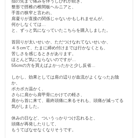
指の先まで痛みを伴うしびれが続き、

整形で脛椎の椎間板ヘルニアと、

手首の狭窄と言われ、

肩凝りが直接の関係じゃないかもしれませんが、

何かしなくては…

と、ずっと気になっていたこちらを購入しました。

首回りが太いせいか、ただつけなれてないせいか、

４５cmて、たまに締め付けまでは行かなくとも、

苦しさを感じるときがあります。

ほとんど気にならないのですが…

55cmの方を買えばよかったかと少し反省…

しかし、効果としては肩の辺りが血流がよくなったお陰
か、

ポカポカ温かく、

さらに肩から肩甲骨にかけての軽さ、

肩から首に来て、最終頭痛に来るそれも、頭痛が減ってる
気がしました。

休みの日など、ついうっかりつけ忘れると、

頭痛が再発したりして、

もうてばなせなくなりそうです。
