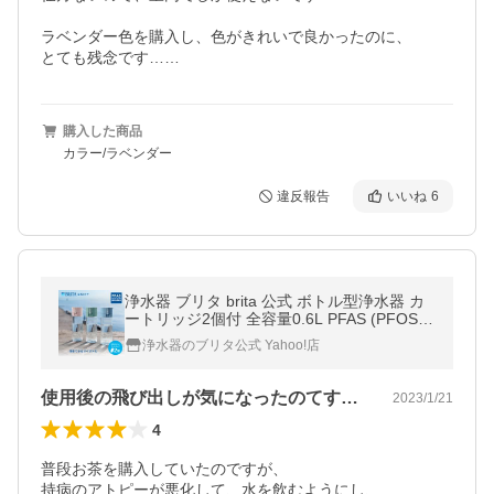
ラベンダー色を購入し、色がきれいで良かったのに、

とても残念です……
購入した商品
カラー/ラベンダー
違反報告
いいね
6
浄水器 ブリタ brita 公式 ボトル型浄水器 カ
ートリッジ2個付 全容量0.6L PFAS (PFOS/P
FOA) 除去
浄水器のブリタ公式 Yahoo!店
使用後の飛び出しが気になったのてすが……
2023/1/21
4
普段お茶を購入していたのですが、

持病のアトピーが悪化して、水を飲むようにし、
