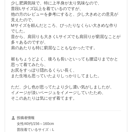
少し肥満気味で、特に上半身が太り気味なので、

普段Lサイズ以上を着ているのですが、

他の方のレビューを参考にすると、少し大きめとの意見が
見えたので、

Mサイズを頼んだところ、ぴったりなくらい大きめな作り
でした。

昔から、肩回りも大きくLサイズでも肩回りが窮屈なことが
多々あるのですが、

肩のあたりも特に窮屈なこともなかったです。

裾もちょうどよく、後ろも長いといっても腰辺りまでかと
思って着てみたら、

お尻をすっぽり隠れるくらい長く、

また生地も思っていたよりしっかりしてました。

ただ、少し色が思ってたより少し濃い気がしましたが、

イメージが淡いベージュをイメージしていたため、

そこのあたりは気にせず着てます。
投稿者情報
女性/40代/156～160cm
普段着ているサイズ：L