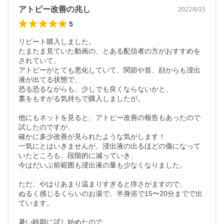
アトピー改善の兆し
2022/8/15
5
リピート購入しました。

たまたま見ていた動画の、とある配信者の方がおすすめを
されていて、

アトピーがとても悪化していて、関節や首、顔からも浸出
液が出てる状態で、

恐る恐るながらも、少しでも良くならないかと、

藁をもすがる気持ちで購入しましたが。

他にもネットを見ると、アトピー改善の報告もあったので
試したのですが、

確かに多少改善が見られたような気がします！

一気にとはいきませんが、浸出液の出るほどの傷になって
いたところも、段階的に減っていき、

今はだいぶ前範囲も浸出液の量も少なくなりました。

ただ、やはりあまり温まりすぎると痒さがますので、

ぬるく感じるくらいのお湯で、半身浴で15〜20分までで出
ています。

暑い時期に試し始めたので、
