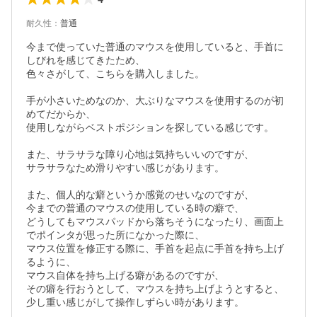
耐久性
：
普通
今まで使っていた普通のマウスを使用していると、手首に
しびれを感じてきたため、

色々さがして、こちらを購入しました。

手が小さいためなのか、大ぶりなマウスを使用するのが初
めてだからか、

使用しながらベストポジションを探している感じです。

また、サラサラな障り心地は気持ちいいのですが、

サラサラなため滑りやすい感じがあります。

また、個人的な癖というか感覚のせいなのですが、

今までの普通のマウスの使用している時の癖で、

どうしてもマウスパッドから落ちそうになったり、画面上
でポインタが思った所になかった際に、

マウス位置を修正する際に、手首を起点に手首を持ち上げ
るように、

マウス自体を持ち上げる癖があるのですが、

その癖を行おうとして、マウスを持ち上げようとすると、
少し重い感じがして操作しずらい時があります。