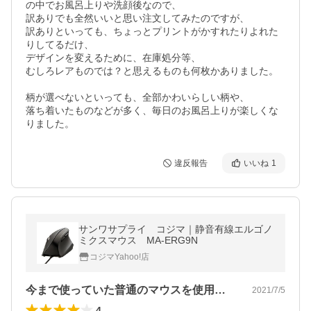
の中でお風呂上りや洗顔後なので、

訳ありでも全然いいと思い注文してみたのですが、

訳ありといっても、ちょっとプリントがかすれたりよれた
りしてるだけ、

デザインを変えるために、在庫処分等、

むしろレアものでは？と思えるものも何枚かありました。

柄が選べないといっても、全部かわいらしい柄や、

落ち着いたものなどが多く、毎日のお風呂上りが楽しくな
りました。
違反報告
いいね
1
サンワサプライ コジマ｜静音有線エルゴノ
ミクスマウス MA-ERG9N
コジマYahoo!店
今まで使っていた普通のマウスを使用して…
2021/7/5
4