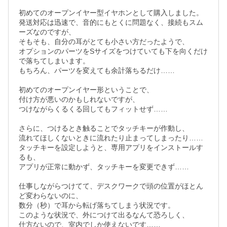
初めてのオープンイヤー型イヤホンとして購入しました。

発送対応は迅速で、音的にもとくに問題なく、接続もスム
ーズなのですが、

そもそも、自分の耳がとても小さい方だったようで、

オプションのパーツをSサイズをつけていても下を向くだけ
で落ちてしまいます。

もちろん、パーツを変えても余計落ちるだけ……

初めてのオープンイヤー形ということで、

付け方が悪いのかもしれないですが、

つけながらくるくる回してもフィットせず……

さらに、つけるとき触ることでタッチキーが作動し、

流れてほしくないときに流れたり止まってしまったり……

タッチキーを設定しようと、専用アプリをインストールす
るも、

アプリが正常に動かず、タッチキーを変更できず……

仕事しながらつけてて、デスクワークで頭の位置がほとん
ど変わらないのに、

数分（秒）で耳から転げ落ちてしまう状況です。

このような状況で、外につけて出るなんて恐ろしく、

仕方ないので、室内でしか使えないです……
