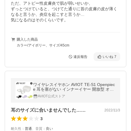
ただ、アトピー性皮膚炎で肌が弱いせいか、

ずっとつけていると、つけてた通りに首の皮膚の皮が薄く
なると言うか、炎症を起こすと言うか…

気になるのはそのくらいです。
購入した商品
カラー/アイボリー、サイズ/45cm
違反報告
いいね
7
ワイヤレスイヤホン AVIOT TE-S1 Openpiec
e 耳を塞がない インナーイヤー 開放型 オー
プンイヤー かわいい ながら聴き 音漏れ抑制
AVIOT公式ストア
長時間再生 マルチポイント
耳のサイズに合いませんでした……
2022/11/3
3
耐久性
：
普通
、
音質
：
良い