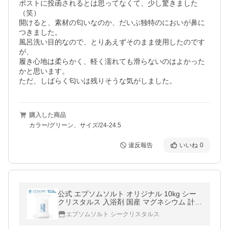
ポストに投函されるとは思ってなくて、少し驚きました
（笑）

開けると、素材の匂いなのか、だいぶ独特のにおいが鼻に
つきました。

風呂洗い目的なので、とりあえずそのまま使用したのです
が、

履き心地は柔らかく、軽く濡れても滑らないのはよかった
かと思います。

ただ、しばらく匂いは残りそうな気がしました。
購入した商品
カラー/グリーン、サイズ/24-24.5
違反報告
いいね
0
公式 エプソムソルト オリジナル 10kg シー
クリスタルス 入浴剤 国産 マグネシウム 計量
スプーン付【送料無料！(北海道・九州・沖
エプソムソルト シークリスタルス
繩を除く）】