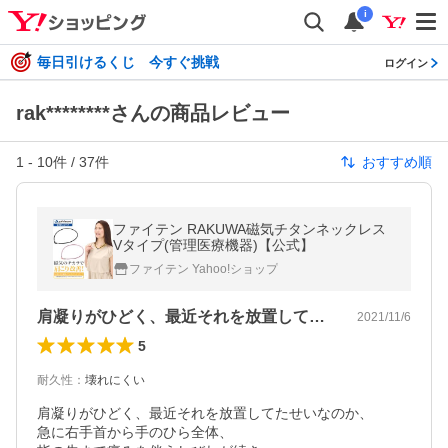
i
毎日引けるくじ 今すぐ挑戦
ログイン
rak********さんの商品レビュー
1
-
10
件 /
37
件
おすすめ順
ファイテン RAKUWA磁気チタンネックレス
Vタイプ(管理医療機器)【公式】
ファイテン Yahoo!ショップ
肩凝りがひどく、最近それを放置してたせ…
2021/11/6
5
耐久性
：
壊れにくい
肩凝りがひどく、最近それを放置してたせいなのか、

急に右手首から手のひら全体、
