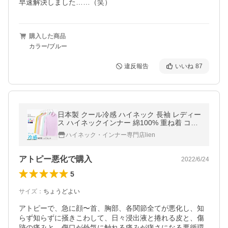
早速解決しました……（笑）
購入した商品
カラー/ブルー
違反報告
いいね
87
日本製 クール冷感 ハイネック 長袖 レディー
ス ハイネックインナー 綿100% 重ね着 コッ
トン カットソー シア― アンダー 薄手 ゴル
ハイネック・インナー専門店lien
フ 春夏 スポーツ 接触冷感
アトピー悪化で購入
2022/6/24
5
サイズ
：
ちょうどよい
アトピーで、急に顔〜首、胸部、各関節全てが悪化し、知
らず知らずに掻きこわして、日々浸出液と捲れる皮と、傷
跡の痛みと、傷口が外気に触れる痛みが痒さになる悪循環