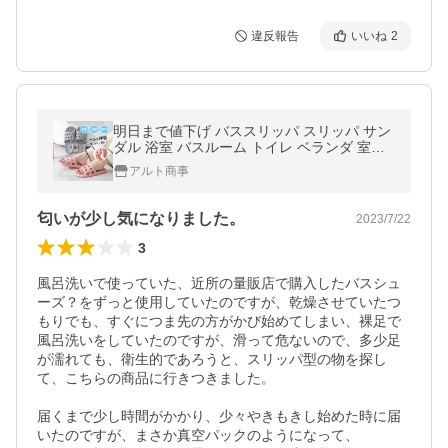
違反報告
いいね
2
明日まで値下げ バススリッパ スリッパ サン
ダル 浴室 バスルーム トイレ ベランダ 室内
庭履き用 レディース メンズ 防臭衛生 男女兼
アルト商事
用 風呂上り 送料無料
匂いが少し気になりました。
2023/7/22
3
風呂洗いで使っていた、近所の量販店で購入したバスシュ
ーズ？をずっと使用していたのですが、乾燥させていたつ
もりでも、すぐにつま先の方がかび始めてしまい、裸足で
風呂洗いをしていたのですが、滑って危ないので、多少足
が濡れても、衛生的であろうと、スリッパ型の物を探し
て、こちらの商品に行きつきました。

届くまで少し時間がかかり、少々やきもきし始めた時に届
いたのですが、まさか真空パックのようになって、
