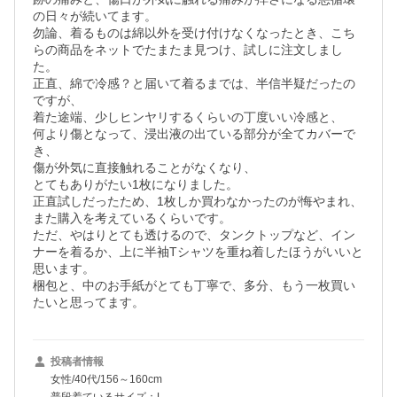
の日々が続いてます。

勿論、着るものは綿以外を受け付けなくなったとき、こち
らの商品をネットでたまたま見つけ、試しに注文しまし
た。

正直、綿で冷感？と届いて着るまでは、半信半疑だったの
ですが、

着た途端、少しヒンヤリするくらいの丁度いい冷感と、

何より傷となって、浸出液の出ている部分が全てカバーで
き、

傷が外気に直接触れることがなくなり、

とてもありがたい1枚になりました。

正直試しだったため、1枚しか買わなかったのが悔やまれ、

また購入を考えているくらいです。

ただ、やはりとても透けるので、タンクトップなど、イン
ナーを着るか、上に半袖Tシャツを重ね着したほうがいいと
思います。

梱包と、中のお手紙がとても丁寧で、多分、もう一枚買い
たいと思ってます。
投稿者情報
女性/40代/156～160cm