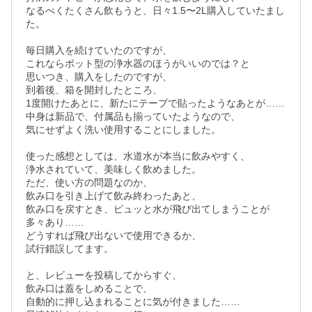
なるべくたくさん飲もうと、日々1.5〜2L購入していたまし
た。

毎日購入を続けていたのですが、

これならポット型の浄水器のほうがいいのでは？と

思いつき、購入をしたのですが、

到着後、箱を開封したところ、

1度開けたあとに、新たにテープで貼ったようなあとが……

中身は新品で、付属品も揃っていたようなので、

気にせずよく洗い使用することにしました。

使った感想としては、水道水が本当に飲みやすく、

浄水されていて、美味しく飲めました。

ただ、使い方の問題なのか、

飲み口を引き上げて飲み終わったあと、

飲み口を戻すとき、ピュッと水が飛び出てしまうことが
多々あり……

どうすれば飛び出ないで使用できるか、

試行錯誤してます。

と、レビューを投稿してからすぐ、

飲み口は蓋をしめることで、

自動的に押し込まれることに気が付きました……
