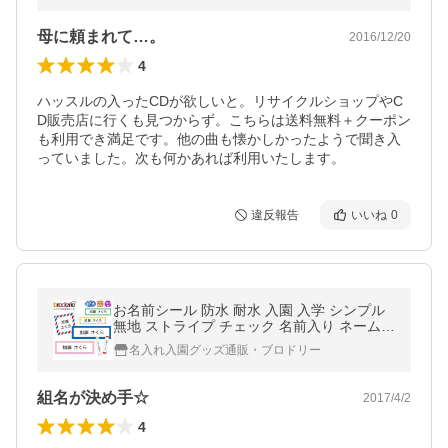
母に頼まれて…。
2016/12/20
4
ハッスルの入ったCDが欲しいと。リサイクルショップやC
D販売店に行くも見つからず。こちらは送料無料＋クーポン
も利用でき満足です。他の曲も懐かしかったようで聞き入
っていました。次も何かあれば利用いたします。
違反報告
いいね
0
お名前シール 防水 耐水 入園 入学 シンプル
無地 ストライプ チェック 名前入り ネームシ
ール レンジ 食洗機 送料無料 PR
名入れ入園グッズ通販・ブロドリー
組名が決め手☆
2017/4/2
4