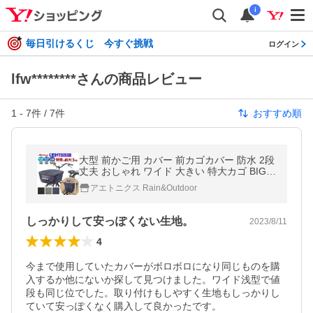
i
毎日引けるくじ 今すぐ挑戦
ログイン
lfw********さんの商品レビュー
1
-
7
件 /
7
件
おすすめ順
大型 前かご用 カバー 前カゴカバー 防水 2段
丈夫 おしゃれ ワイド 大きい 特大カゴ BIG
大きめ 雨 前かご カバー 通勤 通学 送迎 AX-
アエトニクス Rain&Outdoor
715 アエトニクス
しっかりして安っぽくない生地。
2023/8/11
4
今まで使用していたカバーがボロボロになり同じものを購
入するか他にないか探して見つけました。ワイド浅型で値
段も同じ位でした。取り付けもしやすく生地もしっかりし
ていて安っぽくなく購入して良かったです。
