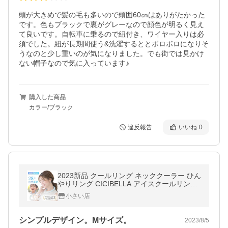
頭が大きめで髪の毛も多いので頭囲60㎝はありがたかった
です。色もブラックで裏がグレーなので顔色が明るく見え
て良いです。自転車に乗るので紐付き、ワイヤー入りは必
須でした。紐が長期間使う&洗濯するととボロボロになりそ
うなのと少し重いのが気になりました。でも街では見かけ
ない帽子なので気に入っています♪
購入した商品
カラー/ブラック
違反報告
いいね
0
2023新品 クールリング ネッククーラー ひん
やりリング CICIBELLA アイスクールリング
クールネック 首 冷却グッズ 熱中症対策 シシ
小さい店
ベラ
シンプルデザイン。Mサイズ。
2023/8/5