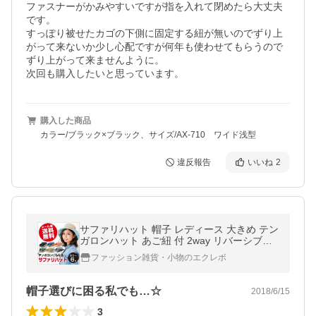
ファスナーがかみやすいですが指を入れて閉めたら大丈夫
です。

すっぽり被せたカゴの下側に固定する紐が無いのでずり上
がって来ないか少し心配ですが何年も使わせてもらうので
ずり上がって来ませんように。

次回も購入したいと思っています。
購入した商品
カラー/ブラック×ブラック、サイズ/AX-710 ワイド浅型
違反報告
いいね
2
サファリハット 帽子 レディース 大きめ テン
ガロンハット あご紐 付 2way リバーシブル
風 アドベンチャーハット 爆買
ファッション雑貨・小物のエクレボ
帽子選びに困る私でも…☆
2018/6/15
3