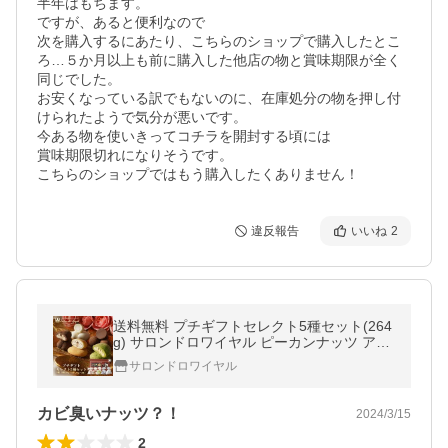
半年はもちます。

ですが、あると便利なので

次を購入するにあたり、こちらのショップで購入したとこ
ろ…５か月以上も前に購入した他店の物と賞味期限が全く
同じでした。

お安くなっている訳でもないのに、在庫処分の物を押し付
けられたようで気分が悪いです。

今ある物を使いきってコチラを開封する頃には

賞味期限切れになりそうです。

こちらのショップではもう購入したくありません！
違反報告
いいね
2
送料無料 プチギフトセレクト5種セット(264
g) サロンドロワイヤル ピーカンナッツ アー
モンド 詰め合わせ アソート 個包装 スイーツ
サロンドロワイヤル
お菓子
カビ臭いナッツ？！
2024/3/15
2