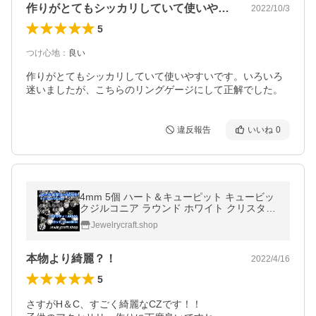
作りがとてもシッカリしていて使いやすい…
2022/10/3
5
つけ心地
：
良い
作りがとてもシッカリしていて使いやすいです。いろいろ
迷いましたが、こちらのリングゲージにして正解でした。
違反報告
いいね
0
4mm 5個 ハート＆キューピット キュービッ
クジルコニア ラウンド ホワイト クリスタル
ルース AAAAA H&amp;C 耐熱 銀粘土 彫金
Jewelrycraft.shop
彫留
本物より綺麗？！
2022/4/16
5
さすがH＆C、すごく綺麗なCZです！！
