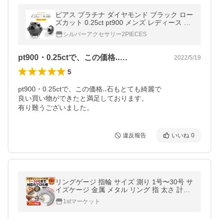
ピアス プラチナ ダイヤモンド ブラック ロー
ズカット 0.25ct pt900 メンズ レディース pi0
469 バラ売り（片耳）
シルバーアクセサリー2PIECES
pt900・0.25ctで、この価格‥…
2022/5/19
5
pt900・0.25ctで、この価格‥石もとても綺麗で

良い買い物ができたと満足しております。

有り難うございました。
違反報告
いいね
0
リングゲージ 指輪 サイズ 測り 1号〜30号 サ
イズケージ 金属 メタル リング 指 太さ 計測
測る ペア プレゼント
1stマーケット