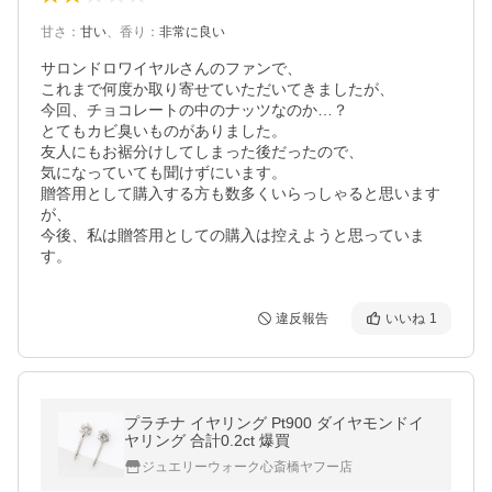
甘さ
：
甘い
、
香り
：
非常に良い
サロンドロワイヤルさんのファンで、

これまで何度か取り寄せていただいてきましたが、

今回、チョコレートの中のナッツなのか…？

とてもカビ臭いものがありました。

友人にもお裾分けしてしまった後だったので、

気になっていても聞けずにいます。

贈答用として購入する方も数多くいらっしゃると思います
が、

今後、私は贈答用としての購入は控えようと思っていま
す。
違反報告
いいね
1
プラチナ イヤリング Pt900 ダイヤモンドイ
ヤリング 合計0.2ct 爆買
ジュエリーウォーク心斎橋ヤフー店