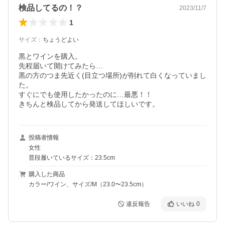
検品してるの！？
2023/11/7
1
サイズ
：
ちょうどよい
黒とワインを購入。

先程届いて開けてみたら…

黒の方のつま先近く(目立つ場所)が削れて白くなっていまし
た。

すぐにでも使用したかったのに…最悪！！

きちんと検品してから発送してほしいです。
投稿者情報
女性
普段履いているサイズ：23.5cm
購入した商品
カラー/ワイン、サイズ/M（23.0〜23.5cm）
違反報告
いいね
0