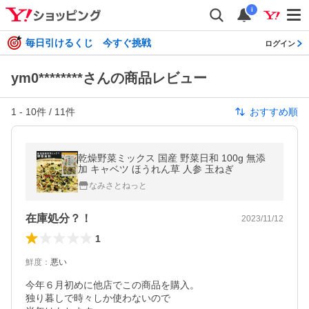
i
毎日引けるくじ 今すぐ挑戦
ログイン
ym0********さんの商品レビュー
1
-
10
件 /
11
件
おすすめ順
乾燥野菜ミックス 国産 野菜日和 100g 無添
加 キャベツ ほうれん草 人参 玉ねぎ
なみさとねっと
在庫処分？！
2023/11/12
1
鮮度
：
悪い
今年６月初めに他店でこの商品を購入。

独り暮しで時々しか使わないので
