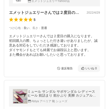
エメットジュエリーYahoo!店
エメットジュエリーさんでは２度目の購入…
2022/4/29
5
つけ心地
：
良い
、
長さ
：
普通
エメットジュエリーさんでは２度目の購入になります。

初回購入の際、ちょっとした行き違いがありましたが、誠
意ある対応をしていただき感謝しております。

ダイヤモンドもとても綺麗でお値段以上と思います。

また機会があればお願いしたいと思っております。
違反報告
いいね
0
ミュール サンダル サボサンダル レディース
ヒール 前詰まり 前かぶり 美脚 カジュアル
黒 サボ tk19972
Ablya アベリア 靴 シューズ