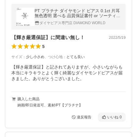
PT プラチナ ダイヤモンド ピアス 0.1ct 片耳
無色透明 選べる 品質保証書付 or ソーティン
グ(鑑定書の元)付 6本爪 一粒 スタッド シン
ダイヤピアス専門店 DIAMOND WORLD
プル ダイヤピアス ダイヤ
【輝き厳選保証】に間違い無し！
2022/5/19
5
サイズ
：
少し小さめ
、
つけ心地
：
とても良い
【輝き厳選保証】と記されてありますが、小さいながらも
本当にキラキラとよく輝く綺麗なダイヤモンドピアスが届
きました。ありがとうございました。
購入した商品
納期/即日発送可、素材/PT【プラチナ】
違反報告
いいね
0