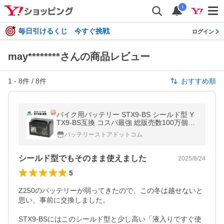
i
毎日引けるくじ 今すぐ挑戦
ログイン
may********さんの商品レビュー
1
-
8
件 /
8
件
おすすめ順
バイク用バッテリー STX9-BS シールド型 Y
TX9-BS互換 コスパ最強 総販売数100万個突
破 YTR9-BS GTX9-BS FTX9-BS 12V9-Bに互
バッテリーストアドットコム
換 100％交換保証 スーパーナット
シールド型でもそのまま使えました
2025/8/24
5
Z250のバッテリーが弱ってきたので、この冬は越せないと
思い、事前に交換しました。

STX9-BSにはこのシールド型と少し高い「液入りですぐ使