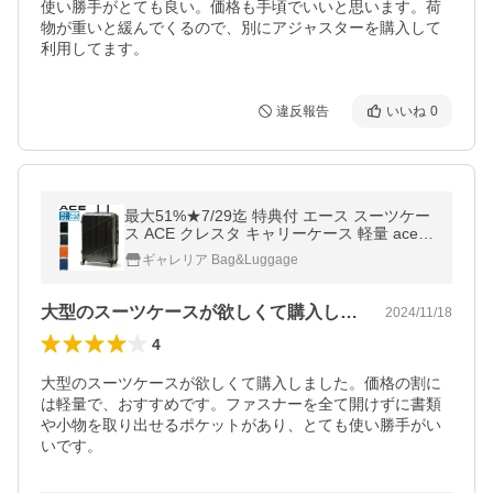
使い勝手がとても良い。価格も手頃でいいと思います。荷
物が重いと緩んでくるので、別にアジャスターを購入して
利用してます。
違反報告
いいね
0
最大51%★7/29迄 特典付 エース スーツケー
ス ACE クレスタ キャリーケース 軽量 ace 8
3L 93L 拡張 大型 大容量 双輪 TSロック 旅行
ギャレリア Bag&Luggage
シンプル 06318
大型のスーツケースが欲しくて購入しまし…
2024/11/18
4
大型のスーツケースが欲しくて購入しました。価格の割に
は軽量で、おすすめです。ファスナーを全て開けずに書類
や小物を取り出せるポケットがあり、とても使い勝手がい
いです。