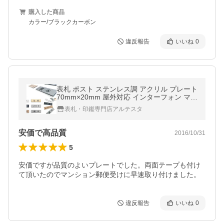
購入した商品
カラー/ブラックカーボン
違反報告
いいね
0
表札 ポスト ステンレス調 アクリル プレート
70mm×20mm 屋外対応 インターフォン マン
ション ゆうパケット１
表札・印鑑専門店アルテスタ
安価で高品質
2016/10/31
5
安価ですが品質のよいプレートでした。両面テープも付け
て頂いたのでマンション郵便受けに早速取り付けました。
違反報告
いいね
0