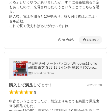
える」というやつがありましたが、すぐに長距離乗る予定
もあったので、充電されるだろうということでこちらを購
入。

購入後、電圧を測ると13V弱あり、取り付け後は元気よく
セル起動。

違反報告
いいね
0
当日発送可 ノートパソコン Windows11 offic
e搭載 東芝 G83 13.3インチ 第10世代Corei5
中古パソコン MS Office2024 HDMI Bluetoot
Ecostation Store
h WIFI 中古ノートパソコン
購入して満足してます！
2025/11/28
5
中古ということでしたが、想定よりもとても綺麗で満足出
来る商品でした。

windows11のPCは基本的には第8世代のCPUから対応して