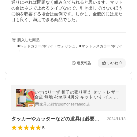
通りにやれば問題なく組み立てられると思います。マット
の台はネジで止めるタイプなので、引き出しではないほう
に物を収容する場合は面倒です。しかし、全般的には見た
目も良く、満足できる商品でした。
購入した商品
■ベッドカラー/ホワイトウォッシュ、■マットレスカラー/ホワイ
ト
違反報告
いいね
0
いすはりーず 椅子の張り替え セット レザー
合皮 無地 4cm厚 4脚分 キット いす イス 張
り替え 国産生地 修理 座面 椅子 張替え はり
家具と雑貨BigmoriesYahoo!店
かえ
タッカーやカッターなどの道具は必要です…
2024/11/18
5