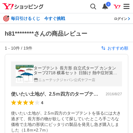
i
毎日引けるくじ 今すぐ挑戦
ログイン
h81********さんの商品レビュー
1
-
10
件 /
19
件
おすすめ順
タープテント 長方形 自立式タープ カンタン
タープ2718 横幕セット 日除け 熱中症対策
テント タープ イベント マルシェ 名入れ 記
ニューテックジャパン公式ヤフー店
念 防災 災害 保証 25年の実績
使いたい土地が、2.5ｍ四方のタープテ…
2016/8/27
4
使いたい土地が、2.5ｍ四方のタープテントを張るには大き
過ぎて、長方形の物が欲しくて探していたところ手ごろな
価格で土地の形状にピッタリの製品を発見し急ぎ購入しま
した（1.8ｍ×2.7ｍ）
