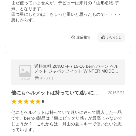
まだ使っていませんが、デビューは来月の「山形名物-芋
煮」となります。

四つ星にしたのは、ちょっと重いと思ったもので・・・・
悪しからず。
違反報告
いいね
1
送料無料 20%OFF / 15-16 bern バーン ヘル
メット ジャパンフィット WINTER MODEL
ウィンターモデル WATTS ワッツ
ザ・バリ
他にもヘルメットは持っていて迷いに迷っ…
2016/3/31
5
他にもヘルメットは持っていて迷いに迷って購入した一品
です。bernの製品は「頭にピッタリ感」が最高じゃないで
しょうか？　これからは、月山の夏スキーで使いたいと思
っています。