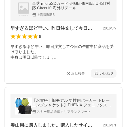
東芝 microSDカード 64GB 48MB/s UHS-I対
応 Class10 海外リテール
上海問屋BB
早すぎるほど早い。昨日注文して今日の午…
2016/8/7
5
早すぎるほど早い。昨日注文して今日の午前中に商品を受
け取りました。

中身は明日以降でしょう。
違反報告
いいね
0
【お買得！旧モデル 男性用パーカー トレー
ニングジャケット】PHENIX フェニックス A
rrow Parka PH252WT14【メンズパーカー・
スキー用品通販クリアランスマート
スノーウェア】【アウトドア用品】
春山用に購入しました。購入したサイズは…
2016/1/1