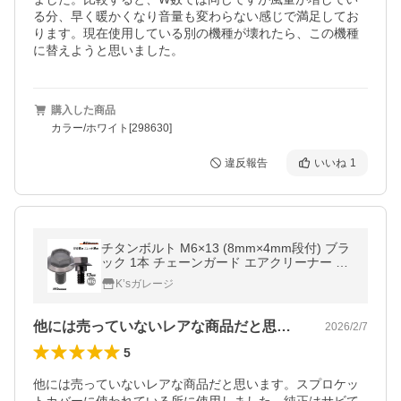
る分、早く暖かくなり音量も変わらない感じで満足してお
ります。現在使用している別の機種が壊れたら、この機種
に替えようと思いました。
購入した商品
カラー/ホワイト[298630]
違反報告
いいね
1
チタンボルト M6×13 (8mm×4mm段付) ブラ
ック 1本 チェーンガード エアクリーナー リ
アフェンダー 半ネジ ボルト レストア 90111
K’sガレージ
-187-000
他には売っていないレアな商品だと思いま…
2026/2/7
5
他には売っていないレアな商品だと思います。スプロケッ