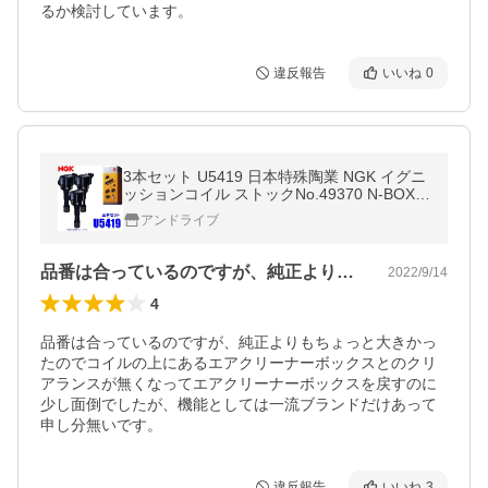
るか検討しています。
違反報告
いいね
0
3本セット U5419 日本特殊陶業 NGK イグニ
ッションコイル ストックNo.49370 N-BOX/N
-ONE/N-WGN等(S07Aターボエンジン等)
アンドライブ
品番は合っているのですが、純正よりもち…
2022/9/14
4
品番は合っているのですが、純正よりもちょっと大きかっ
たのでコイルの上にあるエアクリーナーボックスとのクリ
アランスが無くなってエアクリーナーボックスを戻すのに
少し面倒でしたが、機能としては一流ブランドだけあって
申し分無いです。
違反報告
いいね
3