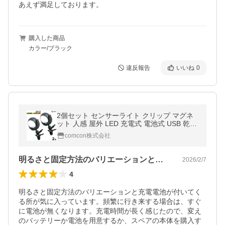
あえず満足しております。
購入した商品
カラー/ブラック
違反報告
いいね
0
2個セット センサーライト クリップ マグネ
ット 人感 屋外 LED 充電式 電池式 USB 乾電
池 磁石 屋内 玄関 照明 防水規格 防雨型 外灯
comcon株式会社
壁
明るさと固定方法のバリエーションと充電…
2026/2/7
4
明るさと固定方法のバリエーションと充電電池が付いてく
る所が気に入っています。頻繁に行き来する場合は、すぐ
に電池が無くなります。充電時間が長く感じたので、変え
のバッテリーか電池を用意するか、スペアの本体を購入す