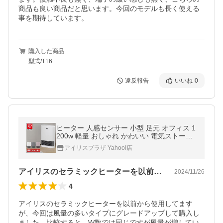
商品も良い商品だと思います。今回のモデルも長く使える
事を期待しています。
購入した商品
型式/T16
違反報告
いいね
0
ヒーター 人感センサー 小型 足元 オフィス 1
200w 軽量 おしゃれ かわいい 電気ストーブ
暖かい アイリスオーヤマ ACH-LW12A 安心
アイリスプラザ Yahoo!店
延長保証対象
アイリスのセラミックヒーターを以前から…
2024/11/26
4
アイリスのセラミックヒーターを以前から使用してます
が、今回は風量の多いタイプにグレードアップして購入し
ました。比較すると、W数では同じですが風量が増してい