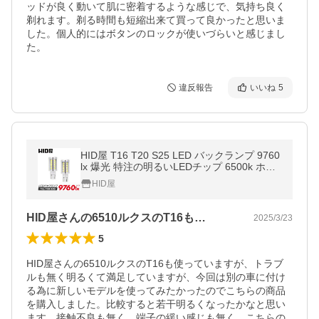
ッドが良く動いて肌に密着するような感じで、気持ち良く
剃れます。剃る時間も短縮出来て買って良かったと思いま
した。個人的にはボタンのロックが使いづらいと感じまし
た。
違反報告
いいね
5
HID屋 T16 T20 S25 LED バックランプ 9760
lx 爆光 特注の明るいLEDチップ 6500k ホワ
イト 無極性 2年保証 2個セット
HID屋
HID屋さんの6510ルクスのT16も…
2025/3/23
5
HID屋さんの6510ルクスのT16も使っていますが、トラブ
ルも無く明るくて満足していますが、今回は別の車に付け
る為に新しいモデルを使ってみたかったのでこちらの商品
を購入しました。比較すると若干明るくなったかなと思い
ます。接触不良も無く、端子の緩い感じも無く、こちらの