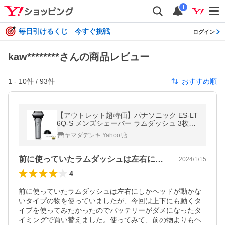
i
毎日引けるくじ 今すぐ挑戦
ログイン
kaw********さんの商品レビュー
1
-
10
件 /
93
件
おすすめ順
【アウトレット超特価】パナソニック ES-LT
6Q-S メンズシェーバー ラムダッシュ 3枚刃
シルバー
ヤマダデンキ Yahoo!店
前に使っていたラムダッシュは左右にしか…
2024/1/15
4
前に使っていたラムダッシュは左右にしかヘッドが動かな
いタイプの物を使っていましたが、今回は上下にも動くタ
イプを使ってみたかったのでバッテリーがダメになったタ
イミングで買い替えました。使ってみて、前の物よりもヘ