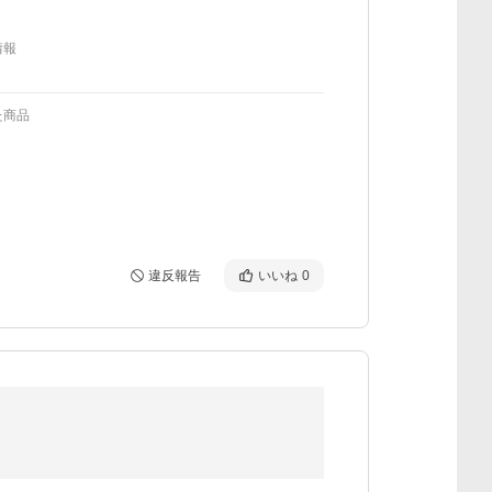
情報
た商品
違反報告
いいね
0