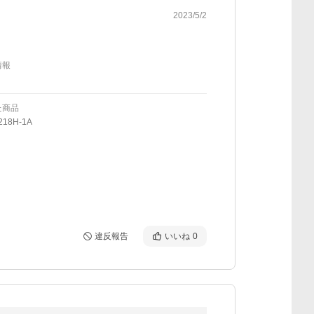
2023/5/2
情報
た商品
218H-1A
違反報告
いいね
0