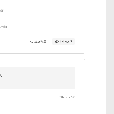
情報
た商品
違反報告
いいね
0
り
2020/12/28