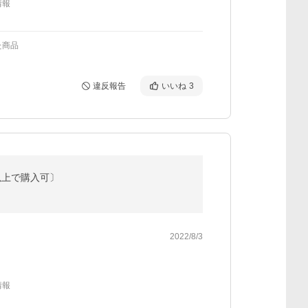
情報
た商品
違反報告
いいね
3
円以上で購入可〕
2022/8/3
情報