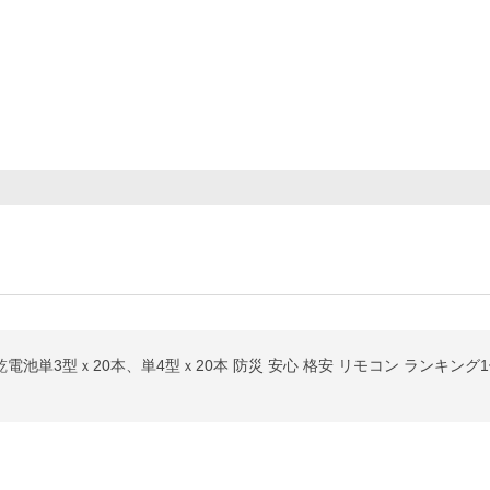
池単3型ｘ20本、単4型ｘ20本 防災 安心 格安 リモコン ランキング