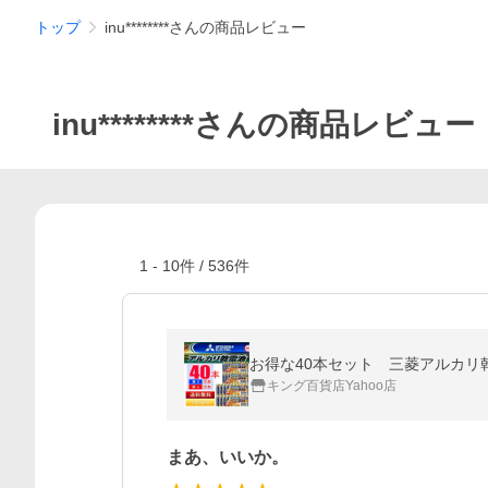
トップ
inu********さんの商品レビュー
inu********さんの商品レビュー
1
-
10
件 /
536
件
お得な40本セット 三菱アルカリ乾電
キング百貨店Yahoo店
まあ、いいか。