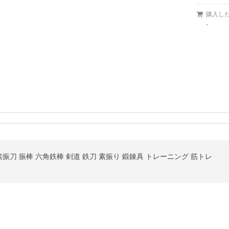
購入し
-
kg 素振刀 振棒 六角鉄棒 剣道 鉄刀 素振り 鍛錬具 トレーニング 筋トレ