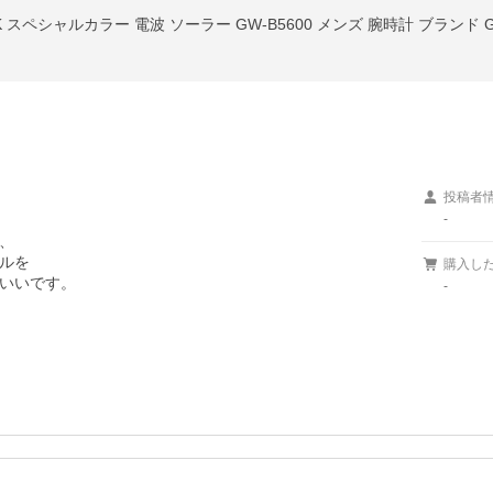
投稿者
-


ルを

購入し
いいです。

-