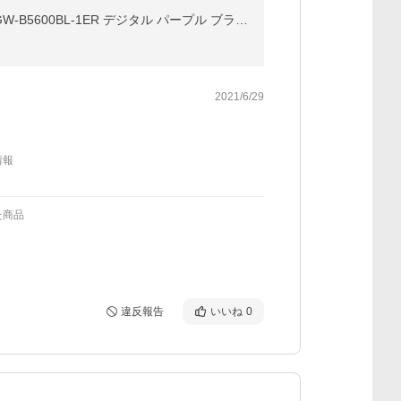
gショック ジーショック G-SHOCK スペシャルカラー 電波 ソーラー GW-B5600 メンズ 腕時計 ブランド GW-B5600BL-1ER デジタル パープル ブラック カシオ
2021/6/29
情報
た商品
違反報告
いいね
0