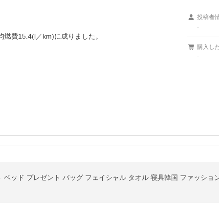
投稿者
-
燃費15.4(l／km)に成りました。

購入し
-
ケット ベッド プレゼント バッグ フェイシャル タオル 寝具韓国 ファッショ