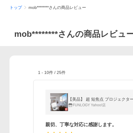
トップ
mob********さんの商品レビュー
mob********さんの商品レビュ
1
-
10
件 /
25
件
【美品】 超 短焦点 プロジェクター プロジ
FUNLOGY Yahoo!店
親切、丁寧な対応に感謝します。