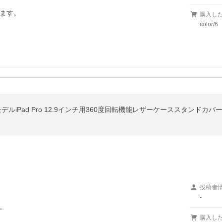
ます。
購入し
color/6
投稿者
-


購入し