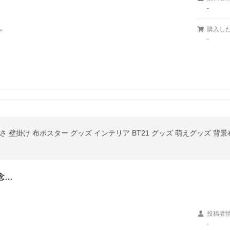
-


購入し
-
きさ 壁掛け 布ポスター グッズ インテリア BT21 グッズ 萌えグッズ 背
念…
投稿者
-