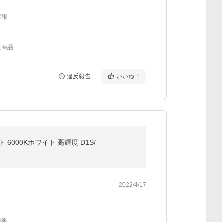
情報
た商品
違反報告
いいね
1
イト 6000Kホワイト 高輝度 D1S/
2022/4/17
情報