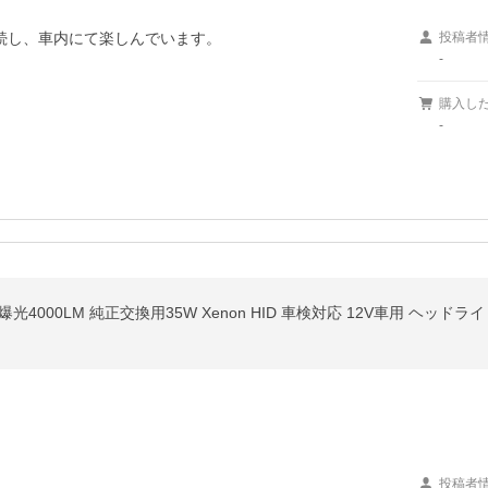
続し、車内にて楽しんでいます。

投稿者
-
購入し
-
バルブ 爆光4000LM 純正交換用35W Xenon HID 車検対応 12V車用 ヘッドラ
投稿者