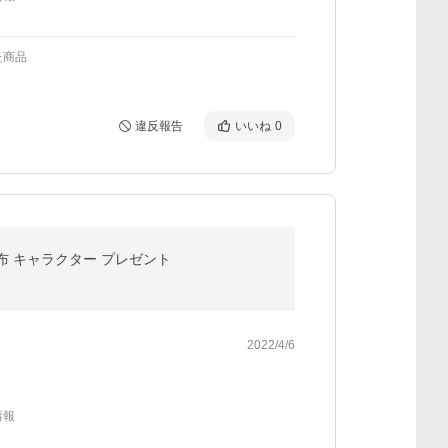
た商品
違反報告
いいね
0
景布 キャラクター プレゼント
2022/4/6
情報