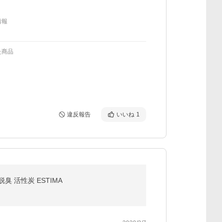
情報
た商品
違反報告
いいね
1
臭 活性炭 ESTIMA