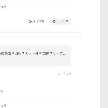
た商品
違反報告
いいね
0
専用フィルムおまけ！2015/2017モデルiPad Pro 12.9インチ用360度回転機能レザーケーススタンドカバー/縦横置き回転スタンド付き/自動スリープ機能第1/第2世代用
2019/12/7
情報
た商品