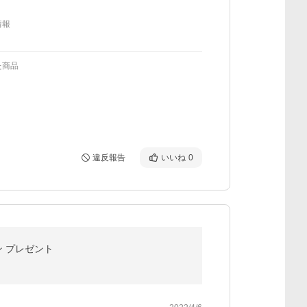
情報
た商品
違反報告
いいね
0
ン プレゼント