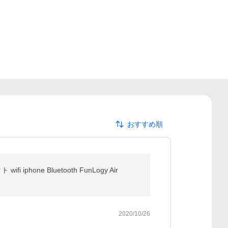
おすすめ順
ne Bluetooth FunLogy Air
2020/10/26