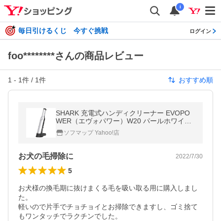
i
毎日引けるくじ 今すぐ挑戦
ログイン
foo********さんの商品レビュー
1
-
1
件 /
1
件
おすすめ順
SHARK 充電式ハンディクリーナー EVOPO
WER（エヴォパワー）W20 パールホワイト
WV250JWH
ソフマップ Yahoo!店
お犬の毛掃除に
2022/7/30
5
お犬様の換毛期に抜けまくる毛を吸い取る用に購入しまし
た。

軽いので片手でチョチョイとお掃除できますし、ゴミ捨て
もワンタッチでラクチンでした。
