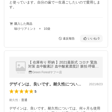
と使っています。自分の歯で一生過ごしたいので愛用しま
す。
購入した商品
味/クリアミント × 10袋
違反報告
いいね
0
【 在庫有り 即納 】2021最新式 コロナ 緊急
対策 血中酸素計 血中酸素濃度計 脈拍 呼吸数
測定器 心拍計 家庭用 介護 日本語説明書付き
Green Forestヤフー店
日本国内発送 安心
デザインは、良いです。耐久性については…
2021/8/23
5
耐久性
：
普通
デザインは、良いです。耐久性については、何ヶ月も使用