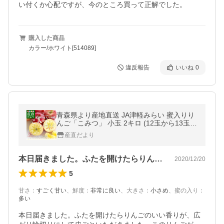
い付くか心配ですが、今のところ買って正解でした。
購入した商品
カラー/ホワイト[514089]
違反報告
いいね
0
青森県より産地直送 JA津軽みらい 蜜入りり
んご「こみつ」 小玉 2キロ (12玉から13玉)
送料無料 林檎 りんご
産直だより
本日届きました。ふたを開けたらりんごの…
2020/12/20
5
甘さ
：
すごく甘い
、
鮮度
：
非常に良い
、
大きさ
：
小さめ
、
蜜の入り
：
多い
本日届きました。ふたを開けたらりんごのいい香りが、広