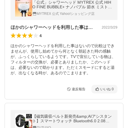
「公式」シャワーヘッド MYTREX 公式 HIH
O FINE BUBBLE+ ナノバブル 節水 ミスト
シャワー ウルトラファインバブル ヒホウ フ
MYTREX 公式 Yahoo!ショッピング店
ァインバブル 爆買
ほかのシャワーヘッドを利用した事はない…
2022/3/29
4
ほかのシャワーヘッドを利用した事はないので比較はでき
ませんが、使用し始めてから何となく朝起きた時の感触
が、ふっくらしているようです。TVで宣伝している物は、
フィルターの交換が、必要とありましたか、このヘッド
は、必要ないので助かります。ただミスモードにすると湯
が、出なくなる時が、あるのでこまります。
違反報告
いいね
0
【磁気吸収ベルト新発売&amp;AIアシスタン
ト】スマートウォッチ Bluetooth6.0 2.08イ
ンチ Bluetooth通話 IP68防水心拍計 歩数計
TUTUYO