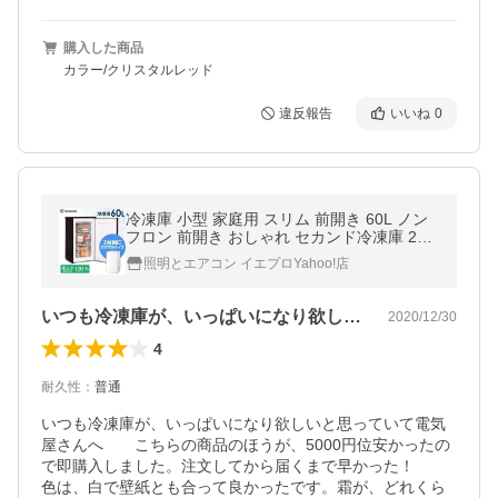
購入した商品
カラー/クリスタルレッド
違反報告
いいね
0
冷凍庫 小型 家庭用 スリム 前開き 60L ノン
フロン 前開き おしゃれ セカンド冷凍庫 2台
目 大容量 IUSD-6B-W ・B ホワイト ブラッ
照明とエアコン イエプロYahoo!店
ク アイリスオーヤマ
いつも冷凍庫が、いっぱいになり欲しいと…
2020/12/30
4
耐久性
：
普通
いつも冷凍庫が、いっぱいになり欲しいと思っていて電気
屋さんへ　　こちらの商品のほうが、5000円位安かったの
で即購入しました。注文してから届くまで早かった！

色は、白で壁紙とも合って良かったです。霜が、どれくら