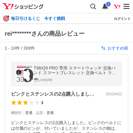
i
毎日引けるくじ 今すぐ挑戦
ログイン
rei********さんの商品レビュー
1
-
10
件 /
269
件
おすすめ順
T98/Q9 PRO 専用 スマートウォッチ 交換バ
ンド スマートブレスレット 交換ベルト ラン
ニングウォッチ 交換用バンド レディース メ
Livelylife
ンズ 送料無料 プレゼント
ピンクとステンレスの2点購入しました。…
2022/4/22
3
機能性
：
普通
、
品質
：
普通
ピンクとステンレスの2点購入しました。ピンクのベルトに
は付属のピンが、付いていましたが、ステンレスの物は、