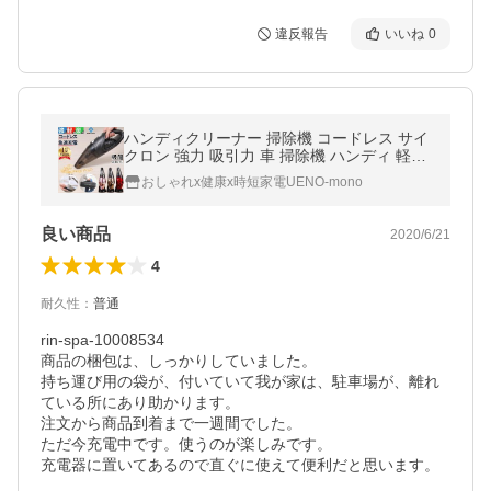
違反報告
いいね
0
ハンディクリーナー 掃除機 コードレス サイ
クロン 強力 吸引力 車 掃除機 ハンディ 軽い
コードレス掃除機 ハンドクリーナー 小型掃
おしゃれx健康x時短家電UENO-mono
除機
良い商品
2020/6/21
4
耐久性
：
普通
rin-spa-10008534

商品の梱包は、しっかりしていました。

持ち運び用の袋が、付いていて我が家は、駐車場が、離れ
ている所にあり助かります。

注文から商品到着まで一週間でした。

ただ今充電中です。使うのが楽しみです。

充電器に置いてあるので直ぐに使えて便利だと思います。