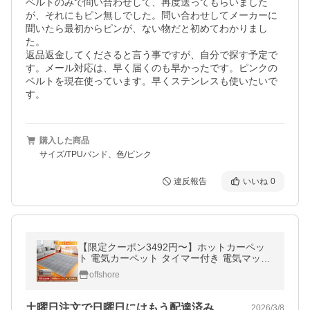
ベルトのみで問い合わせして、再度送ってもらいました
が、それにもピン無しでした。問い合わせしてメーカーに
聞いたら最初からピンが、ない物だと初めてわかりまし
た。

返品返金してくださると言う事ですが、自分で探す予定で
す。メール対応は、早く届くのも早かったです。ピンクの
ベルトを現在使っています。早くステンレスも使いたいで
す。
購入した商品
サイズ/TPUバンド、色/ピンク
違反報告
いいね
0
【限定クーポン3492円〜】ホットカーペッ
ト 電気カーペット タイマー付き 電気マット
速暖暖房 温度調節 足元暖房 床暖房2畳用 1
offshore
畳用 サイズ選択可 防寒対策
土曜日注文で日曜日にはもう配達済みびっ…
2026/3/8