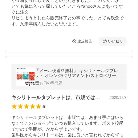
がり輪切りにして皮ごといただきました。このりんごが、
とても気に入って探していたところYahooさんにあってす
ぐに注文

リピしようとしたら販売終了との事でした。とても残念で
す。又来年購入したいと思います。
違反報告
いいね
0
「メール便送料無料」 キシリトールタブレ
ット オレンジ/クリアミント/ストロベリー 3
5g ×10袋 ロッテ lotte 最短即日出荷
お口の専門店
キシリトールタブレットは、市販では、あ…
2020/12/3
5
キシリトールタブレットは、市販では、あまり手にはいら
なくてこのショップでいつも購入しています。ポスト投函
ですので手間が、かからずよいです。

歯科医からキシリトールは、歯に良いと言われてからずっ