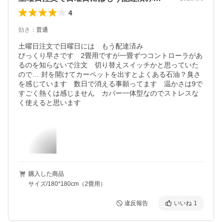
4
効き
：
普通
土曜日注文で日曜日には　もう配達済み

びっくり早さです　2畳用ですが一畳ずつコントローラがあ
るのを知らないで注文　切り替えスイッチかと思っていた
ので… 封を開けてカーペットを出すとよくある石油？臭さ
を感じています　数日で消える事願ってます　温かさは9で
すごく熱くは感じません　カバー一体型なのでストレスな
購入した商品
サイズ/180*180cm（2畳用）
違反報告
いいね
1