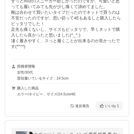
ずっとmozのスニーカー欲しかったのですが、可愛いと思
っても履いてみても先が少し痛くて諦めてました。

靴は合わせて買いたいタイプだったのでネットで買うのは
不安だったのですが、思い切って4Eもあるしと購入したら
ピッタリでした！

足先も痛くないし、サイズもピッタリで、早くネットで購
入したら良かったと思いました(^_^;)

凄く履きやすく、スっと履くことが出来るのが良かったで
す(*^^*)
投稿者情報
女性/30代
普段履いているサイズ：24.5cm
購入した商品
カラー/ネイビー、サイズ/24.5cm/4E
違反報告
いいね
1