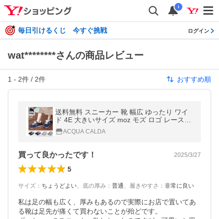
i
毎日引けるくじ 今すぐ挑戦
ログイン
wat********さんの商品レビュー
1
-
2
件 /
2
件
おすすめ順
送料無料 スニーカー 靴 幅広 ゆったり ワイ
ド 4E 大きいサイズ moz モズ ロゴ レースア
ップ カジュアル ウォーキング 通勤 エルク
ACQUA CALDA
へらじか (アクアカルダ)
買って良かったです！
2025/3/27
5
サイズ
：
ちょうどよい
、
底の厚み
：
普通
、
履きやすさ
：
非常に良い
私は足の幅も広く、厚みもあるので実際にお店で置いてあ
る靴は足先が痛くて買わないことが殆どです。
