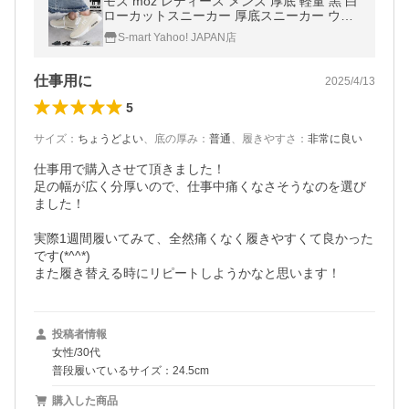
モズ moz レディース メンズ 厚底 軽量 黒 白
ローカットスニーカー 厚底スニーカー ウォ
ーキングシューズ かわいい エアーソール 通
S-mart Yahoo! JAPAN店
勤 通学 軽い おしゃれ 513
仕事用に
2025/4/13
5
サイズ
：
ちょうどよい
、
底の厚み
：
普通
、
履きやすさ
：
非常に良い
仕事用で購入させて頂きました！

足の幅が広く分厚いので、仕事中痛くなさそうなのを選び
ました！

実際1週間履いてみて、全然痛くなく履きやすくて良かった
です(*^^*)

また履き替える時にリピートしようかなと思います！
投稿者情報
女性/30代
普段履いているサイズ：24.5cm
購入した商品