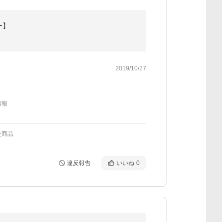
ー】
2019/10/27
情報
た商品
違反報告
いいね
0