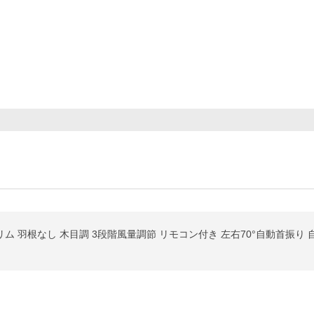
ム 羽根なし 木目調 3段階風量調節 リモコン付き 左右70°自動首振り 自動タ