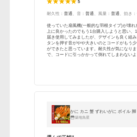
5
耐久性
：
普通
、
音
：
普通
、
風量
：
普通
、
効き
：
使っていた扇風機(一般的な羽根タイプ)が壊
上に良かったのでもう1台購入しようと思い、
届き使用してみましたが、デザインも良く組み
タンを押す音がやや大きいのとコードがもう少
ができたと思っています。耐久性が気になりま
で、コードに引っかかって倒れてしまわないよ
かに カニ 蟹 ずわいがに ボイル 脚 
築地魚星