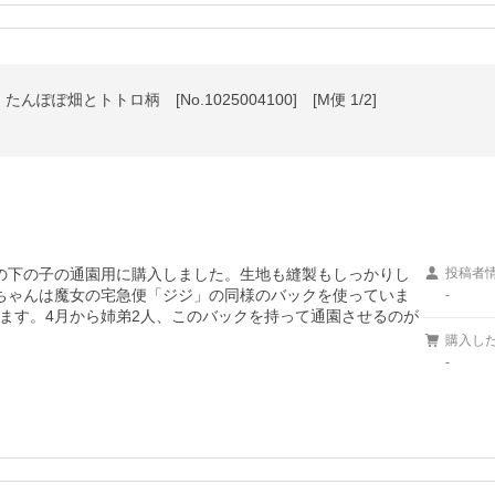
ぽ畑とトトロ柄 [No.1025004100] [M便 1/2]
の下の子の通園用に購入しました。生地も縫製もしっかりし
投稿者
ちゃんは魔女の宅急便「ジジ」の同様のバックを使っていま
-
ます。4月から姉弟2人、このバックを持って通園させるのが
購入し
-