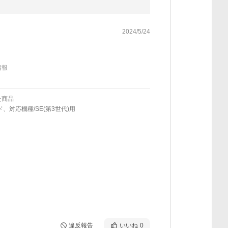
2024/5/24
情報
た商品
ド、対応機種/SE(第3世代)用
違反報告
いいね
0