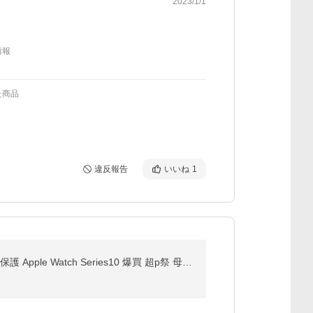
2023/1/1
情報
た商品
違反報告
いいね
1
【クーポンで1,344円お買い得】スマホケース 保護ケース iPhone17 ケース Air Pro Max 16 se 手帳型 全面保護 Apple Watch Series10 爆買 超p祭 母の日