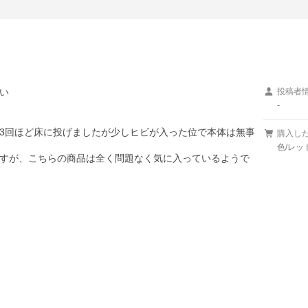
い
投稿者
-
3回ほど床に投げましたが少しヒビが入った位で本体は無事
購入し
色/レッ
すが、こちらの商品は全く問題なく気に入っているようで