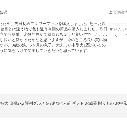
普通
投稿者
-
れたため、先日初めてタワーファンを購入しました。思った以
1台目とは違う物で色も違う今回の商品を購入しました。昨日
購入し
立ても簡単、比較的静かで風量もちょうど良い位でした。ボ
カラー/
し長いと良かったかなと思いますが、今のところ良い買い物
すが、3歳の娘、5ヶ月の息子、大人しい中型犬1匹がいるの
うに気をつけて使用していきたいと思っています。
特大 山盛2kg 評判グルメ 5-7肩/3-4人前 ギフト お歳暮 贈りもの お中元