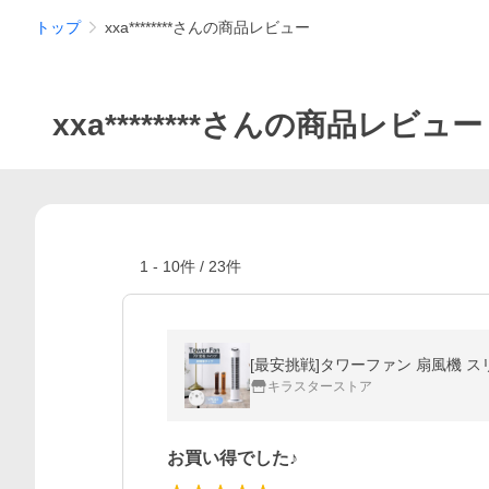
トップ
xxa********さんの商品レビュー
xxa********さんの商品レビュー
1
-
10
件 /
23
件
[最安挑戦]タワーファン 扇風機 スリ
キラスターストア
お買い得でした♪