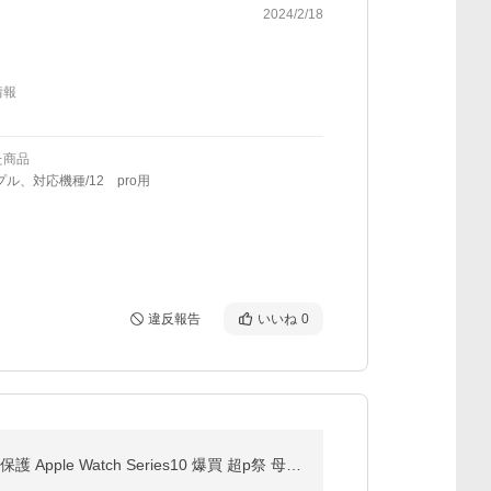
2024/2/18
情報
た商品
プル、対応機種/12 pro用
違反報告
いいね
0
【クーポンで1,344円お買い得】スマホケース 保護ケース iPhone17 ケース Air Pro Max 16 se 手帳型 全面保護 Apple Watch Series10 爆買 超p祭 母の日