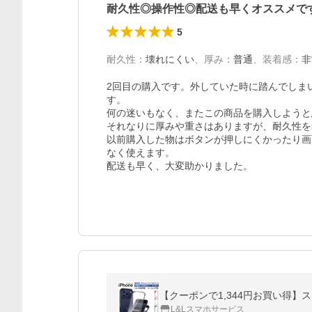
耐久性◎操作性◎配送も早くオススメで
5
耐久性
：
壊れにくい
、
厚み
：
普通
、
装着感
：
非
2回目の購入です。外していた時に踏んでしま
す。

何の迷いもなく、またこの商品を購入しようと
それなりに厚みや重さはありますが、耐久性を
以前購入した物はボタンが押しにくかったり画
なく使えます。

配送も早く、大変助かりました。
L&Lスマホサービス