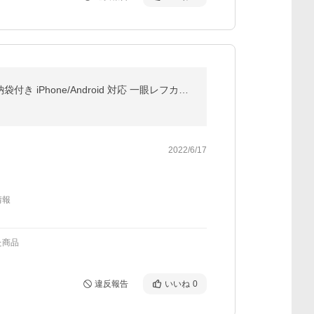
スマホ三脚 ビデオカメラ 三脚 3WAY雲台 伸縮式 4段階伸縮 360度回転 アルミ製 リモコン付 Bluetooth 収納袋付き iPhone/Android 対応 一眼レフカメラ ミニ三脚
2022/6/17
情報
た商品
違反報告
いいね
0