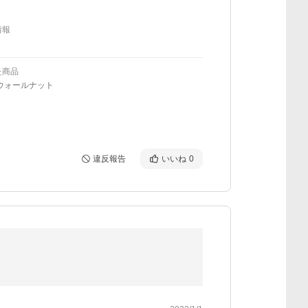
情報
た商品
ウォールナット
違反報告
いいね
0