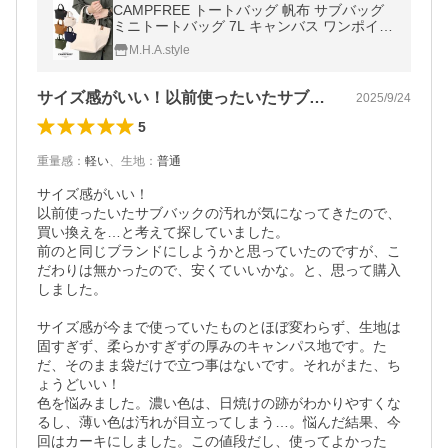
CAMPFREE トートバッグ 帆布 サブバッグ
ミニトートバッグ 7L キャンバス ワンポイン
ト ランチバッグ 小物入れ コットン 綿 黒
M.H.A.style
サイズ感がいい！以前使ったいたサブバッ…
2025/9/24
5
重量感
：
軽い
、
生地
：
普通
サイズ感がいい！

以前使ったいたサブバックの汚れが気になってきたので、
買い換えを…と考えて探していました。

前のと同じブランドにしようかと思っていたのですが、こ
だわりは無かったので、安くていいかな。と、思って購入
しました。

サイズ感が今まで使っていたものとほぼ変わらず、生地は
固すぎず、柔らかすぎずの厚みのキャンパス地です。た
だ、そのまま袋だけで立つ事はないです。それがまた、ち
ょうどいい！

色を悩みました。濃い色は、日焼けの跡がわかりやすくな
るし、薄い色は汚れが目立ってしまう…。悩んだ結果、今
回はカーキにしました。この値段だし、使ってよかった