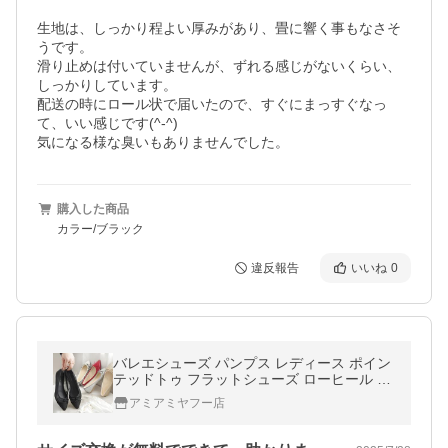
生地は、しっかり程よい厚みがあり、畳に響く事もなさそ
うです。

滑り止めは付いていませんが、ずれる感じがないくらい、
しっかりしています。

配送の時にロール状で届いたので、すぐにまっすぐなっ
て、いい感じです(^-^)

気になる様な臭いもありませんでした。
購入した商品
カラー/ブラック
違反報告
いいね
0
バレエシューズ パンプス レディース ポイン
テッドトゥ フラットシューズ ローヒール ヒ
ールなし 低反発 リボン 柔らかい 軽量 通勤
アミアミヤフー店
amiami アミアミ ki5