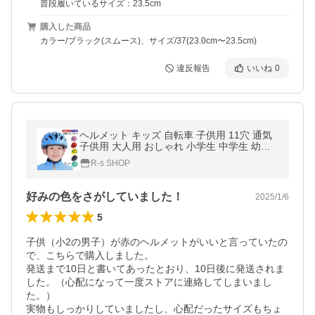
普段履いているサイズ：23.5cm
購入した商品
カラー/ブラック(スムース)、サイズ/37(23.0cm〜23.5cm)
違反報告
いいね
0
ヘルメット キッズ 自転車 子供用 11穴 通気
子供用 大人用 おしゃれ 小学生 中学生 幼児
アウトドア ジュニア 軽量 スケボー カジュア
R-s SHOP
ル
好みの色をさがしていました！
2025/1/6
5
子供（小2の男子）が赤のヘルメットがいいと言っていたの
で、こちらで購入しました。

発送まで10日と書いてあったとおり、10日後に発送されま
した。（心配になって一度ストアに連絡してしまいまし
た。）

実物もしっかりしていましたし、心配だったサイズもちょ