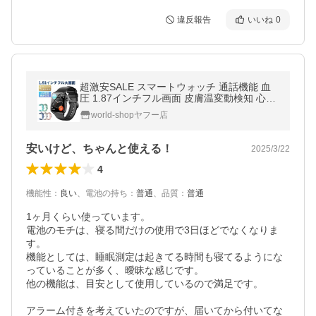
違反報告
いいね
0
超激安SALE スマートウォッチ 通話機能 血
圧 1.87インチフル画面 皮膚温変動検知 心拍
計 歩数計 着信通知 運動モード 健康管理 睡
world-shopヤフー店
眠検測 敬老の日 プレゼント
安いけど、ちゃんと使える！
2025/3/22
4
機能性
：
良い
、
電池の持ち
：
普通
、
品質
：
普通
1ヶ月くらい使っています。

電池のモチは、寝る間だけの使用で3日ほどでなくなりま
す。

機能としては、睡眠測定は起きてる時間も寝てるようにな
っていることが多く、曖昧な感じです。

他の機能は、目安として使用しているので満足です。

アラーム付きを考えていたのですが、届いてから付いてな