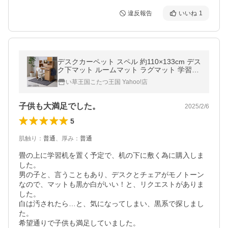
違反報告
いいね
1
デスクカーペット スペル 約110×133cm デス
ク下マット ルームマット ラグマット 学習机
子供部屋 撥水 洗える おしゃれ 無地 シンプ
い草王国こたつ王国 Yahoo!店
ル デスク用 マット 書斎
子供も大満足でした。
2025/2/6
5
肌触り
：
普通
、
厚み
：
普通
畳の上に学習机を置く予定で、机の下に敷く為に購入しま
した。

男の子と、言うこともあり、デスクとチェアがモノトーン
なので、マットも黒か白がいい！と、リクエストがありま
した。

白は汚されたら…と、気になってしまい、黒系で探しまし
た。

希望通りで子供も満足していました。
