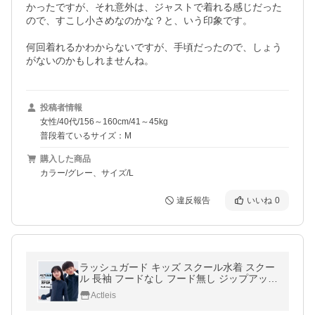
かったですが、それ意外は、ジャストで着れる感じだった
ので、すこし小さめなのかな？と、いう印象です。

何回着れるかわからないですが、手頃だったので、しょう
投稿者情報
女性/40代/156～160cm/41～45kg
普段着ているサイズ：M
購入した商品
カラー/グレー、サイズ/L
違反報告
いいね
0
ラッシュガード キッズ スクール水着 スクー
ル 長袖 フードなし フード無し ジップアップ
無地 男女兼用 男の子 女の子 男子 女子 男児
Actleis
女児 ジュニア 子ども