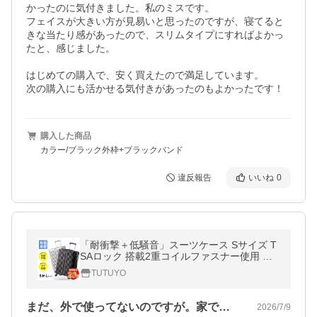
かったのに気付きました。私のミスです。

フェイスが大きい方が見易いと思ったのですが、寝てると
きな当たり感があったので、スリムタイプにすればよかっ
たと、感じました。

はじめての購入で、安く買えたので満足しています。

次の購入にも活かせる気付きがあったのもよかったです！
購入した商品
カラー/ブラック外枠+ブラックバンド
違反報告
いいね
0
「耐衝撃＋低騒音」スーツケース Sサイズ T
SAロック 搭載2重コイルファスナー使用 キ
ャスター交換可能 ダブルキャスター 360度
TUTUYO
回転 機内持ち込み可能 超軽量
まだ、外で使ってないのですが。家で開け…
2026/7/9