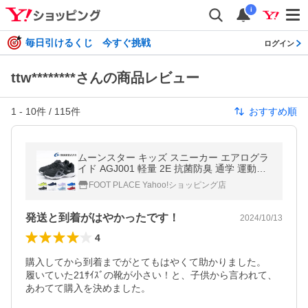
i
毎日引けるくじ 今すぐ挑戦
ログイン
ttw********さんの商品レビュー
1
-
10
件 /
115
件
おすすめ順
ムーンスター キッズ スニーカー エアログラ
イド AGJ001 軽量 2E 抗菌防臭 通学 運動靴
新学期 マジックテープ ジュニア 19〜24.5c
FOOT PLACE Yahoo!ショッピング店
m
発送と到着がはやかったです！
2024/10/13
4
購入してから到着までがとてもはやくて助かりました。

履いていた21ｻｲｽﾞの靴が小さい！と、子供から言われて、
あわてて購入を決めました。
