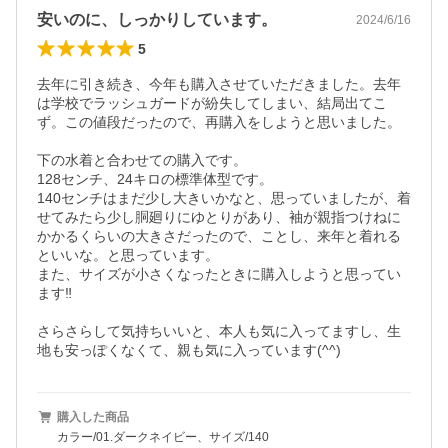
安いのに、しっかりしています。
2024/6/16
5
去年に引き続き、今年も購入させていただきました。去年
は学校でラッシュガードが紛失してしまい、結局出てこ
ず。この値段だったので、再購入をしようと思いました。

下の水着と合わせての購入です。

128センチ、24キロの標準体型です。

140センチはまだ少し大きいかなと、思っていましたが、着
せてみたら少し胴廻りにゆとりがあり、袖が親指つけねに
かかるくらいの大きさだったので、ことし、来年と着れる
といいな。と思っています。

また、サイズが小さくなったときに購入しようと思ってい
ます‼️

さらさらして気持ちいいと、本人も気に入ってますし、生
地も安っぽくなくて、親も気に入っています(^^)
購入した商品
カラー/01.ダークネイビー、サイズ/140