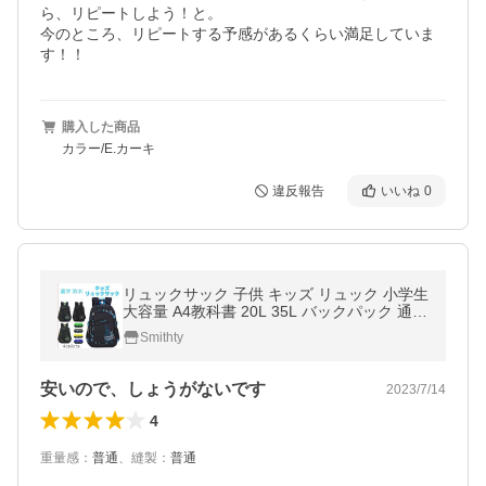
ら、リピートしよう！と。

今のところ、リピートする予感があるくらい満足していま
す！！
購入した商品
カラー/E.カーキ
違反報告
いいね
0
リュックサック 子供 キッズ リュック 小学生
大容量 A4教科書 20L 35L バックパック 通学
防水 遠足 塾用 男子 女子
Smithty
安いので、しょうがないです
2023/7/14
4
重量感
：
普通
、
縫製
：
普通