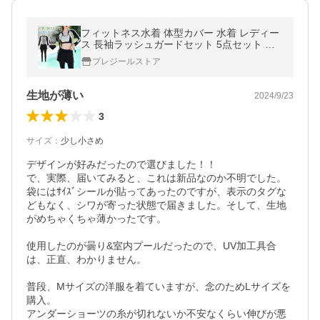
フィットネス水着 体型カバー 水着 レディー
ス 長袖ラッシュガードセット 5点セット タ
ンキニ ショートパンツ レギンス ママ水着 2
プレジールストア
0代 30代 40代 50代
生地が薄い
2024/9/23
3
サイズ
：
少し小さめ
デザインが好みだったので選びました！！

で、実際、届いてみると、これは新品なのか不明でした。
袋にはｻｲｽﾞシールが貼ってあったのですが、表示のタグな
どもなく、シワが寄った状態で届きました。そして、生地
がめちゃくちゃ薄かったです。

使用したのが曇り&室内プールだったので、UV加工具合
は、正直、わかりません。

普段、Mサイズの洋服を着ていますが、念のためLサイズを
購入。

アンダーショーツの糸が切れないか不安なくらい伸びが悪