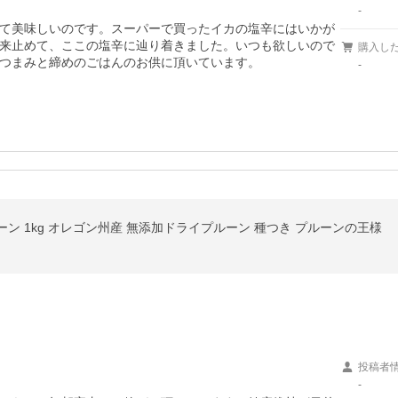
-
て美味しいのです。スーパーで買ったイカの塩辛にはいかが
来止めて、ここの塩辛に辿り着きました。いつも欲しいので
購入し
つまみと締めのごはんのお供に頂いています。
-
ン 1kg オレゴン州産 無添加ドライプルーン 種つき プルーンの王様
投稿者
-