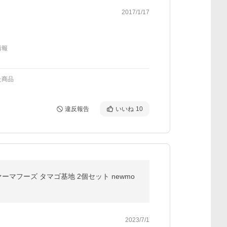
2017/1/17
情報
た商品
違反報告
いいね
10
ァーマフーズ タマゴ基地 2個セット newmo
2023/7/1