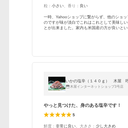
粒
：
小さい
、
香り
：
良い
一時、Yahooショップに繋がらず、他のショ
のですが味が淡白でこれはこれとして美味しいか
とが出来ました。家内も米国産の方が良いとい
いかの塩辛（１４０ｇ） 木屋 呼
木屋インターネットショップ3号店
やっと見つけた、身のある塩辛です！
5
鮮度
：
非常に良い
、
大きさ
：
少し大きめ