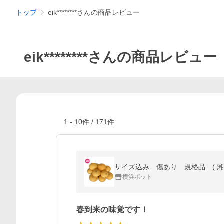
トップ
eik********さんの商品レビュー
eik********さんの商品レビュー
1
-
10
件 /
171
件
横浜ポット
春到来の味覚です！