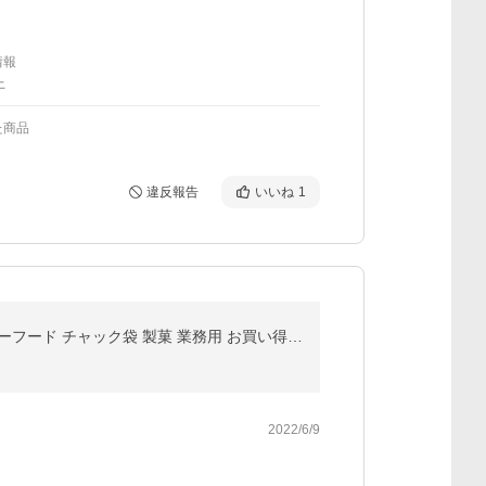
情報
上
た商品
違反報告
いいね
1
生無塩くるみ アメリカ産 500g ナッツ 送料無料 （生くるみ500g）無塩 無添加 クルミ くるみ 生ナッツ ローフード チャック袋 製菓 業務用 お買い得パック
2022/6/9