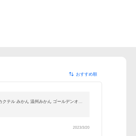
おすすめ順
サイズ込み 傷あり 規格品 ( 湘南ゴールド 1kg 常温) 約12玉前後 神奈川県産 送料無料 青果 生 カクテル みかん 温州みかん ゴールデンオレンジ 果汁
2023/3/20