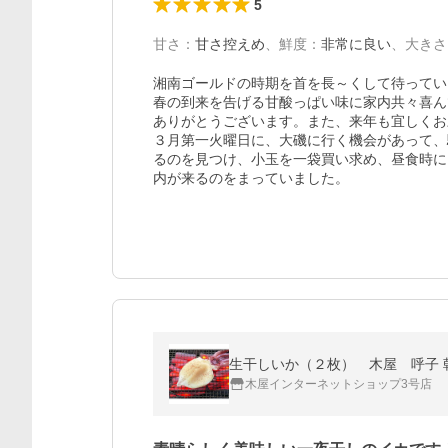
5
甘さ
：
甘さ控えめ
、
鮮度
：
非常に良い
、
大きさ
湘南ゴールドの時期を首を長～くして待ってい
春の到来を告げる甘酸っぱい味に家内共々喜ん
ありがとうございます。また、来年も宜しくお
３月第一火曜日に、大磯に行く機会があって、
るのを見つけ、小玉を一袋買い求め、昼食時に
内が来るのをまっていました。
生干しいか（２枚） 木屋 呼子 朝
木屋インターネットショップ3号店