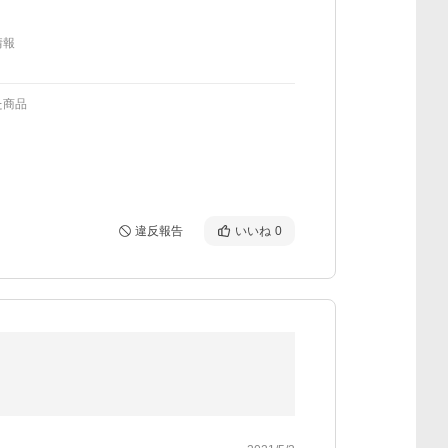
情報
た商品
違反報告
いいね
0