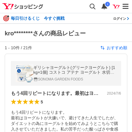
i
毎日引けるくじ 今すぐ挑戦
ログイン
kro********さんの商品レビュー
1
-
10
件 /
21
件
おすすめ順
ギリシャヨーグルト(グリークヨーグルト) [1
kg×1個] コストコ アテナ ヨーグルト 水切り
ヨーグルト costco ATHENA GREEK YOGUR
SONOMA GARDEN FOODS
T(冷蔵便)
もう4回リピートになります。最初はヨー…
2024/7/6
5
もう4回リピートになります。

最初はヨーグルトが大嫌いで、避けてきた人生でしたが、
ダイエットの為にヨーグルトを始めてみようとこちらで購
入させていただきました。私の苦手だった酸っぱさや食感