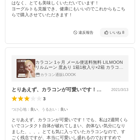
はなく、とても美味しくいただいています！

ヨーグルトも克服でき、健康にもいいのでこれからもこち
らで購入させていただきます！
違反報告
いいね
8
カラコン 1ヶ月 メール便送料無料 LILMOON
リルムーン 度あり 1箱1枚入り×2箱 カラコン
代引き・同梱・日時指定不可 人気
カラコン通販LOOOK
とりあえず、カラコンが可愛いです！でも…
2021/3/13
3
つけ心地
：
良い
、
うるおい
：
良い
とりあえず、カラコンが可愛いです！でも、私は2週間くら
いでコンタクト自体が破れてしまい、勿体ない気分になり
ました、、、。とても気に入っていたカラコンなので、す
ごく残念ですが、本当に可愛いし盛れるのでおすすめで