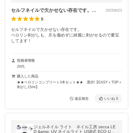
セルフネイルで欠かせない存在です。ペロ…
2025/6/23
5
セルフネイルで欠かせない存在です。

ペロリン剥がしも、爪を傷めずに綺麗に剥がせるので重宝
してます！
投稿者情報
20代
購入した商品
★★ペロリンコンプリート3本セット★★ 選択/【EASY＋TOP＋
剥がし15ml】
違反報告
いいね
0
ジェルネイル ライト ネイル工房 zecca LE
D &amp; UV ネイルライト USB式 ECO UV