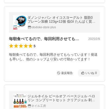
ダノンジャパン オイコスヨーグルト 脂肪0
プレーン加糖 123g×12個 低GI たんぱく質11
g チルド便 要冷蔵品 oikos 運動 ダイエット
otodoke-store plus
毎朝食べてるので、毎回利用させてもらっ…
2025/2/9
5
毎朝食べてるので、毎回利用させてもらっています！発送
も早いし、他のショップより安いので助かってます！
違反報告
いいね
0
ジェルネイル ピールオフ ベースジェル ペロ
リン コンプリートセット クリアジェル 剥が
せる
ネイル工房