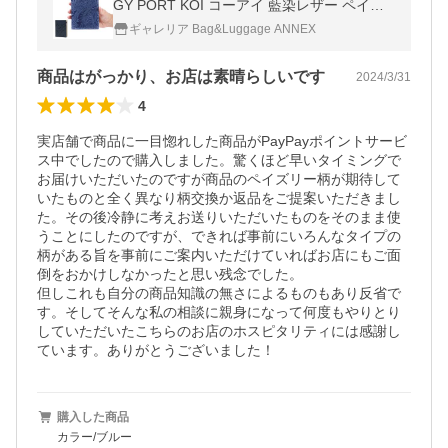
GY PORT KOI コーアイ 藍染レザー ペイズ
リー ハーフウォレット 二つ折り財布 本革 メ
ギャレリア Bag&Luggage ANNEX
ンズ レディース ZYS-196
商品はがっかり、お店は素晴らしいです
2024/3/31
4
実店舗で商品に一目惚れした商品がPayPayポイントサービ
ス中でしたので購入しました。驚くほど早いタイミングで
お届けいただいたのですが商品のペイズリー柄が期待して
いたものと全く異なり柄交換か返品をご提案いただきまし
た。その後冷静に考えお送りいただいたものをそのまま使
うことにしたのですが、できれば事前にいろんなタイプの
柄がある旨を事前にご案内いただけていればお店にもご面
倒をおかけしなかったと思い残念でした。

但しこれも自分の商品知識の無さによるものもあり反省で
す。そしてそんな私の相談に親身になって何度もやりとり
していただいたこちらのお店のホスピタリティには感謝し
ています。ありがとうございました！
購入した商品
カラー/ブルー