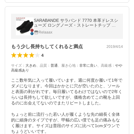
SARABANDE サラバンド 7770 本革ドレスシ
ューズ ロングノーズ・ストレートチップ ブ
ラックスエードレザー内羽 革靴 チゼルトゥ
Relaaax
ビジネス 仕事用 メンズ 大きいサ
もう少し長持ちしてくれると満点
2019/4/14
4
サイズ
：
大きめ
、
品質
：
普通
、
履き心地
：
非常に良い
、
高級感
：
やや
高級感あり
ここ数年気に入って履いています。週に何度か履いて1年で
ダメになります。今回はかかとに穴が空いたのと、ソール
と表面の剥がれです。毎日履いてるわけではないので2年く
らいは長持ちして欲しいですが、価格含めてこの靴を上回
るのに出会えてないのでまたリピートしました。

ちょっと前に流行った若い人が履くような先の細長く全体
的に細身のタイプですが、甲幅の広い僕でも足の痛みもな
く履けます。サイズは普段のサイズに比べて1cmダウンで
ちょうどいいです。
