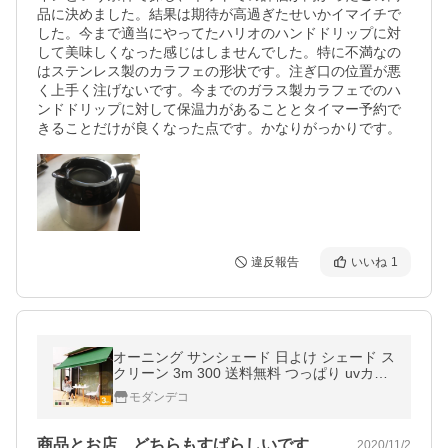
品に決めました。結果は期待が高過ぎたせいかイマイチで
した。今まで適当にやってたハリオのハンドドリップに対
して美味しくなった感じはしませんでした。特に不満なの
はステンレス製のカラフェの形状です。注ぎ口の位置が悪
く上手く注げないです。今までのガラス製カラフェでのハ
ンドドリップに対して保温力があることとタイマー予約で
きることだけが良くなった点です。かなりがっかりです。
違反報告
いいね
1
オーニング サンシェード 日よけ シェード ス
クリーン 3m 300 送料無料 つっぱり uvカッ
ト 防水 雨よけ 庭 ベランダ 窓 バーベキュー
モダンデコ
ガーデニング おしゃれ
商品とお店、どちらもすばらしいです
2020/11/2