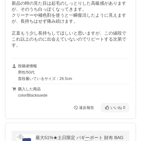
新品の時の見た目は起毛のしっとりした高級感があります
が、そのうち白っぽくなってきます。

クリーナーや補色剤を使うと一瞬復活したように見えます
が、長持ちはせず痛み続けます。

正直もう少し長持ちしてほしいと思いますが、この値段で
これ以上のものに出会えていないのでリピートする次第で
す。
投稿者情報
男性/50代
普段履いているサイズ：26.5cm
購入した商品
color/Blacksuede
違反報告
いいね
0
最大51%★土日限定 バギーポート 財布 BAG