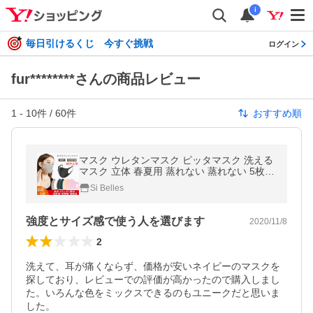
i
毎日引けるくじ 今すぐ挑戦
ログイン
fur********さんの商品レビュー
1
-
10
件 /
60
件
おすすめ順
マスク ウレタンマスク ピッタマスク 洗える
マスク 立体 春夏用 蒸れない 蒸れない 5枚組
個包装 布マスク 大きめ 小さめ 黒 ベージュ
Si Belles
ピンク
強度とサイズ感で使う人を選びます
2020/11/8
2
洗えて、耳が痛くならず、価格が安いネイビーのマスクを
探しており、レビューでの評価が高かったので購入しまし
た。いろんな色をミックスできるのもユニークだと思いま
した。
