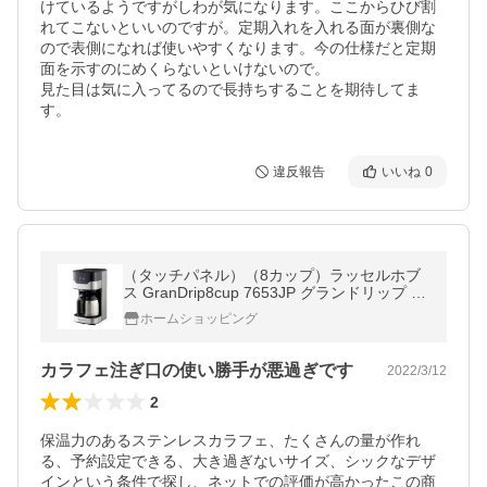
けているようですがしわが気になります。ここからひび割
れてこないといいのですが。定期入れを入れる面が裏側な
ので表側になれば使いやすくなります。今の仕様だと定期
面を示すのにめくらないといけないので。

見た目は気に入ってるので長持ちすることを期待してま
す。
違反報告
いいね
0
（タッチパネル）（8カップ）ラッセルホブ
ス GranDrip8cup 7653JP グランドリップ コ
ーヒーメーカー Russell hobbs（デジタルラ
ホームショッピング
イフ）
カラフェ注ぎ口の使い勝手が悪過ぎです
2022/3/12
2
保温力のあるステンレスカラフェ、たくさんの量が作れ
る、予約設定できる、大き過ぎないサイズ、シックなデザ
インという条件で探し、ネットでの評価が高かったこの商