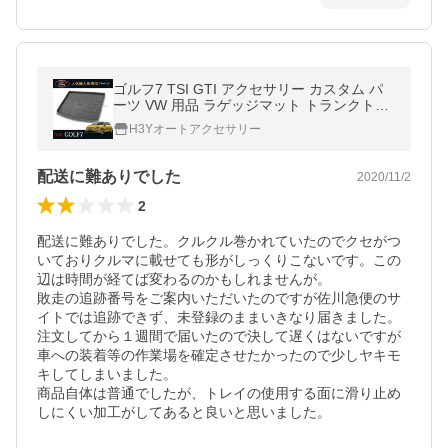
ゴルフ7 TSI GTI アクセサリー カスタム パ
ーツ VW 用品 ラゲッジマット トランクトレ
イ DG130
H3Yオートアクセサリー
配送に難ありでした
2020/11/2
2
配送に難ありでした。クルクル巻かれていたのでクセがつ
いておりクルマに載せても形がしっくりこないです。この
辺は時間が経てば変わるのかもしれませんが。

敗走の追跡番号をご案内いただいたのですが佐川急便のサ
イトでは追跡できず、未登録のままいきなり届きました。
注文してから１週間で届いたので決して遅くはないですが
車への装着等の作業場を確定させたかったので少しヤキモ
キしてしまいました。

商品自体は普通でしたが、トレイの使用する面に滑り止め
しにくい加工がしてあると良いと思いました。