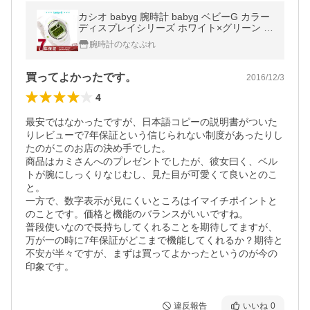
カシオ babyg 腕時計 babyg ベビーG カラー
ディスプレイシリーズ ホワイト×グリーン B
G-169R-7CDR
腕時計のななぷれ
買ってよかったです。
2016/12/3
4
最安ではなかったですが、日本語コピーの説明書がついた
りレビューで7年保証という信じられない制度があったりし
たのがこのお店の決め手でした。

商品はカミさんへのプレゼントでしたが、彼女曰く、ベル
トが腕にしっくりなじむし、見た目が可愛くて良いとのこ
と。

一方で、数字表示が見にくいところはイマイチポイントと
のことです。価格と機能のバランスがいいですね。

普段使いなので長持ちしてくれることを期待してますが、
万が一の時に7年保証がどこまで機能してくれるか？期待と
不安が半々ですが、まずは買ってよかったというのが今の
印象です。
違反報告
いいね
0