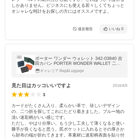
しかありません。ビジネスにも使える若々しくてちょっと
オシャレな時計をお探しの方にはオススメですよ。
違反報告
いいね
0
ポーター ワンダー ウォレット 342-03840 吉
田カバン PORTER WONDER WALLET 二つ
折り財布 革 財布 レザー 迷彩 小銭入れあり
ギャレリア Bag&Luggage
日本製
見た目はカッコいいですよ
2016/4/5
3
カードがたくさん入り、柔らかい革で、珍しいデザイン
の、二つ折を探してこれにたどり着きました。ブルー地の
淡い迷彩柄がいい感じです。

ただし、やはり分厚い。もう少し工夫して薄くなると使い
勝手が良くなると思う。尻ポケットに入れるとその厚さか
ら財布の端が折れてきます。革素材に迷彩柄表面を貼り付