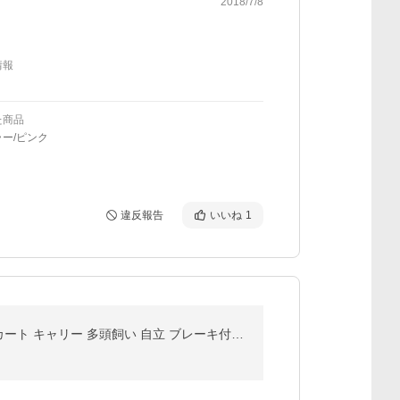
2018/7/8
情報
た商品
ー/ピンク
違反報告
いいね
1
1年保証 ペットカート コット取り外し可能 分離 対面式 ワンタッチ 折りたたみ 小型犬 中型犬 4輪 ドッグカート キャリー 多頭飼い 自立 ブレーキ付き 送料無料