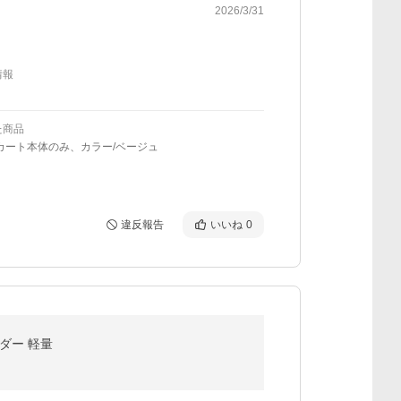
2026/3/31
情報
た商品
カート本体のみ、カラー/ベージュ
違反報告
いいね
0
ダー 軽量