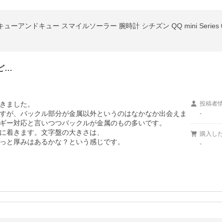
ar キューアンドキュー スマイルソーラー 腕時計 シチズン QQ mini Series 0
ど…
きました。

投稿者
すが、バックル部分が金属以外というのはなかなか出会えま
-
ギー対応と言いつつバックルが金属のもの多いです。

に着きます。文字盤の大きさは、

購入し
っと厚みはあるかな？という感じです。
-