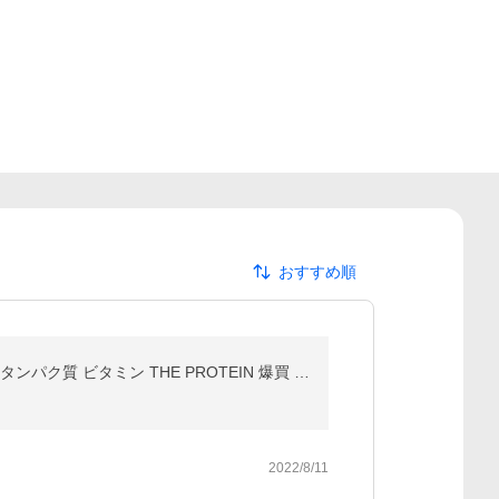
おすすめ順
プロテイン 1kg ホエイ WPC ザプロ 女性 男性 ダイエット プロテイン 筋トレ 効果 すっきり 飲みやすい 高タンパク質 ビタミン THE PROTEIN 爆買 超PayPay祭
2022/8/11