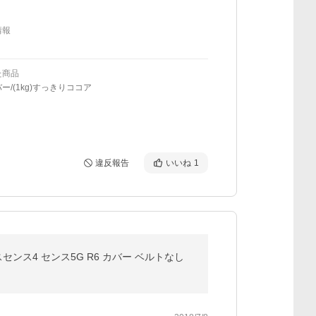
情報
た商品
ー/(1kg)すっきりココア
違反報告
いいね
1
 アクオスセンス4 センス5G R6 カバー ベルトなし