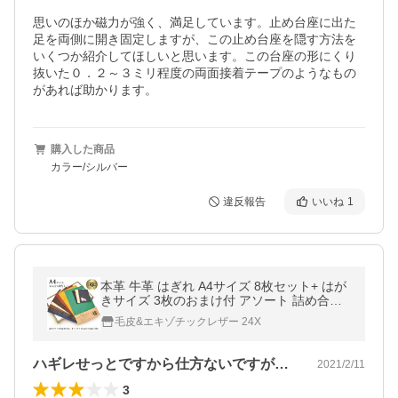
思いのほか磁力が強く、満足しています。止め台座に出た
足を両側に開き固定しますが、この止め台座を隠す方法を
いくつか紹介してほしいと思います。この台座の形にくり
抜いた０．２～３ミリ程度の両面接着テープのようなもの
があれば助かります。
購入した商品
カラー/シルバー
違反報告
いいね
1
本革 牛革 はぎれ A4サイズ 8枚セット+ はが
きサイズ 3枚のおまけ付 アソート 詰め合わ
せ レザークラフト ハギレ 端革 福袋 革材料
毛皮&エキゾチックレザー 24X
ネコポス 送料無料 No.807255
ハギレせっとですから仕方ないですが実際…
2021/2/11
3