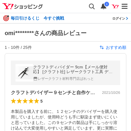
i
毎日引けるくじ 今すぐ挑戦
ログイン
omi********さんの商品レビュー
1
-
10
件 /
25
件
おすすめ順
クラフトディバイダー 9cm【メール便対
応】 [クラフト社] レザークラフト工具 ディ
バイダー コンパス
レザークラフト材料専門店ぱれっと
クラフトデバイザー９センチと自作ケース
2021/10/26
5
本製品を購入する前に、１２センチのデバイザーを購入使
用していましたが、使用時どうも手に馴染まず使いにくい
と思っていました。この９センチの製品は手にしっかり溶
け込んで大変使用しやすいと満足しています。更に実際に