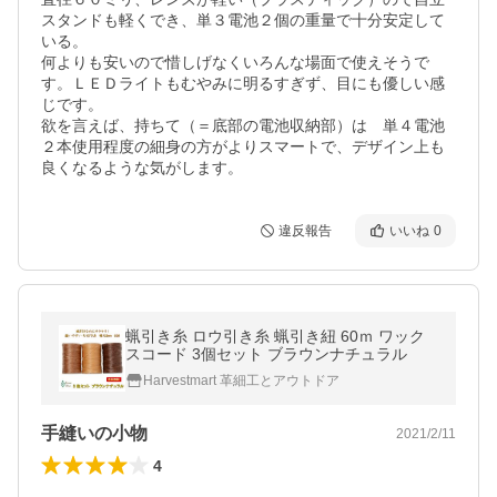
スタンドも軽くでき、単３電池２個の重量で十分安定して
いる。

何よりも安いので惜しげなくいろんな場面で使えそうで
す。ＬＥＤライトもむやみに明るすぎず、目にも優しい感
じです。

欲を言えば、持ちて（＝底部の電池収納部）は　単４電池
２本使用程度の細身の方がよりスマートで、デザイン上も
良くなるような気がします。
違反報告
いいね
0
蝋引き糸 ロウ引き糸 蝋引き紐 60ｍ ワック
スコード 3個セット ブラウンナチュラル
Harvestmart 革細工とアウトドア
手縫いの小物
2021/2/11
4