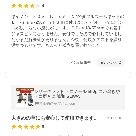
4
キャノン　ＥＯＳ　Ｋｉｓｓ　Ｘ7のダブルズームキッドの
ＥＦ-ｓｓｓ-250ｍｍＩＳⅡに付けましたがオートではピン
トが決まらない感じがします。ＥＦ-ｓ18-55ｍｍでも若干
ジャスピンになりません。安価でしたので心配していまし
たがまだ解決策がありません。今後、何度かテストを繰り
返すつもりです。ちょっと残念な買い物でした。
違反報告
いいね
2
レザークラフト トコノール 500g コバ磨きや
トコ磨きに 誠和 SEIWA
革販売の革屋さん.com
大きめの革にも安心して使用できます。
2018/10/11
5