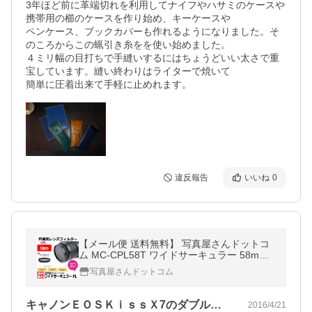
3年ほど前に革端切れを利用してナイフやハサミのケースや
携帯用の櫛のケースを作り始め、キーケースや

ペンケース、ブックカバーも作れるようになりました。そ
のころからこの蝋引き糸をを使い始めました。

４ミリ幅の目打ちで手縫いするにはちょうどいい太さで重
宝しています。縫い終わりはライターで焼いて

簡単に圧着出来て手軽に止めれます。
違反報告
いいね
0
【メール便 送料無料】 写真屋さんドットコ
ム MC-CPL58T ワイドサーキュラー 58mm
径 PLフィルター 薄枠 【即納】
写真屋さんドットコム
キャノンＥＯＳＫｉｓｓＸ7のダブルズー…
2016/4/21