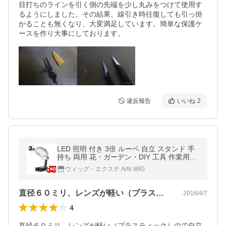
目打ちのラインを引く側の先端を少し丸みをつけて使用す
るようにしました。その結果、線引き時往復しても引っ掛
かることも無くなり、大変満足しています。簡単な保護ケ
ースを作り大事にしております。
違反報告
いいね
2
LED 照明 付き 3倍 ルーペ 自立 スタンド 手
持ち 両用 花・ガーデン・DIY 工具 作業用品
日曜大工・作業用
ウィッグ・エクステ Arts WIG
直径６０ミリ、レンズが軽い（プラスティ…
2016/4/7
4
直径６０ミリ、レンズが軽い（プラスティック）ので自立