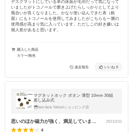
デスクマットにしている革の床面が毛羽だって気になって
いましたがトコノールで磨き上げたらしっかりとしてより
風合いが良くなりました。かなり使い込んできた表（銀
面）にもトコノールを使用してみましたがこちらも一層の
使用感が高まり気に入っています。ただしこの好き嫌いは
個人差があると思います。
購入した商品
カラー/無色
違反報告
いいね
0
マグネットホック ボタン 薄型 10mm 30組
差し込み式
two-face Yahoo!ショッピング店
思いのほか磁力が強く、満足しています。…
2021/2/11
4