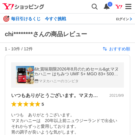
i
毎日引けるくじ 今すぐ挑戦
ログイン
chi********さんの商品レビュー
1
-
10
件 /
12
件
おすすめ順
&lt;賞味期限2026年8月のためセール&gt;マヌ
カハニー はちみつ UMF 5+ MGO 83+ 500g
蜂蜜 コンビタ 直輸入 無添加 非加熱 生はち
マヌカハニーのコンビタ
みつ ニュージーランド
いつもありがとうございます。マヌカハニ…
2021/9/9
5
いつも　ありがとうございます。

マヌカハニーは　20年以上前ニュウジーランドで出会い　
それからずっと愛用しております。

胃の調子が良いような気がします。