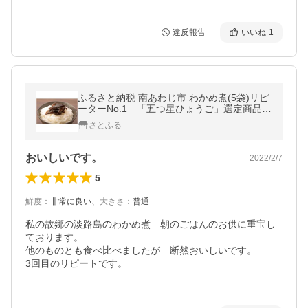
違反報告
いいね
1
ふるさと納税 南あわじ市 わかめ煮(5袋)リピ
ーターNo.1 「五つ星ひょうご」選定商品!
ふっくらやわらか〜い
さとふる
おいしいです。
2022/2/7
5
鮮度
：
非常に良い
、
大きさ
：
普通
私の故郷の淡路島のわかめ煮　朝のごはんのお供に重宝し
ております。

他のものとも食べ比べましたが　断然おいしいです。

3回目のリピートです。
